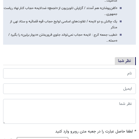
کدامیک…
«کفن‌پوشان» هم آمدند / گزارش تلویزیون از «تجمع» ضدلایحه حجاب کنار نهاد ریاست
جمهوری…
یک چالش و دو لایحه / تفاوت‌های اساسی لوایح حجاب قوه قضائیه و ستاد نهی از
منکر
خطیب جمعه کرج : لایحه حجاب نمی‌تواند جلوی فروریختن «دیوار برلین» را بگیرد /
«حمله…
نظر شما
*
لطفا حاصل عبارت را در جعبه متن روبرو وارد کنید