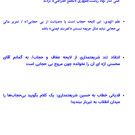
حتی کنار نهاد ریاست‌جمهوری «تجمع اعتراضی» کردند
علم الهدی: این لایحه حجاب است یا «صیانت از بی حجابی؟» / تعزیر مالی
بی‌حجابی نباید مثل جریمه نبستن «کمربند ایمنی» باشد
انتقاد تند شریعتمداری از لایحه عفاف و حجاب/ به گمانم آقای
محسنی اژه ای آن را نخوانده چون مروج بی حجابی است
قدیانی خطاب به حسین شریعتمداری: یک کلام بگویید بی‌حجاب‌ها را
میدان انقلاب به تیربار ببندید!