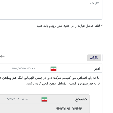
*
لطفا حاصل عبارت را در جعبه متن روبرو وارد کنید
نظرات
نظرات
امیر
۲۲:۰۸ - ۱۴۰۲/۰۳/۱۵
ما به رای اعتراض می کنیم،و شرکت داور در جشن قهرماتی لنگ هم پیراهن عث
تا به فدراسیون و کمیته انضباطی دهن کجی کرده باشیم.
خخخخخ
۰۸:۰۱ - ۱۴۰۲/۰۳/۱۸
🤤🤤🤤 😝 🤤🤤🤤