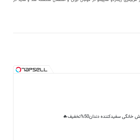
حکم به نظر می‌رسد شیشه عمر مربیگری ریکاردو ساپینتو در فوتبال ایران و استقلال شکسته شد و شاید در
خانگی سفیدکننده دندان50%تخفیف🔥