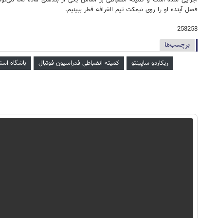
اجرایی شد
فصل آینده او را روی نیمکت تیم الغرافه قطر ببینیم.
258258
برچسب‌ها
ریکاردو ساپینتو
کمیته انضباطی فدراسیون فوتبال
باشگاه است