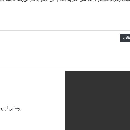
ه است و کمیته انضباطی بر اساس یکی از بندهای ماده ۵۵ می‌توانست ریکاردو ساپینتو را یک سال محروم کند. با این 
قلال
رونمایی از روش 