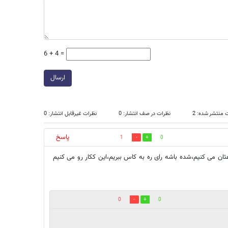
6 + 4 =
ارسال
 منتشر شده: 2
نظرات در صف انتشار: 0
نظرات غیرقابل انتشار: 0
پاسخ
1
0
ان می کنیم،شده باشه رای ره به کاس ببریم،این ککار رو می کنیم
0
0