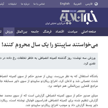
فارسی
العربية
English
تماس با ما
درباره ما
تبلیغات
آرشی
صفحه اصلی
سیاست
اقتصاد
فرهنگ
جامعه
بین‌الملل
ورزش
تا
می‌خواستند ساپینتو را یک سال محروم کنند!
نقدی کرد.
باشگاه استقلال که به نظر می‌رسد، پیش از صدور حکم از سوی کمیته انضباطی ع
شدت عصبانی شد و اذعان کرد، اخراج ریکاردو ساپینتو از سوی داور مسابقه جا
مراجع قضایی بین‌المللی هم خواهد برد.
مبنای صدور حکم از سوی کمیته انضباطی گزارشی است که از سوی محمد عطایی 
گزارش تنظیم شده برای کمیته انضباطی فدراسیون فوتبال نوشته است، ریکاردو س
داور وسط گزارش داد و موجب اخراج ریکاردو ساپینتو شد.