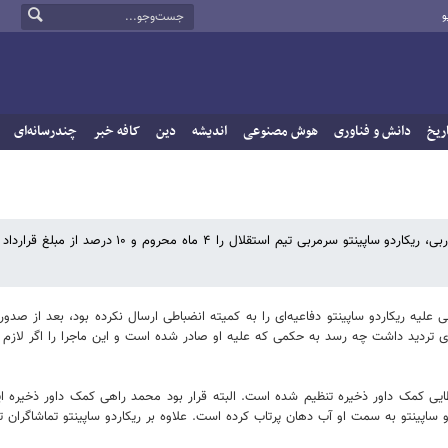
و
ریخ
دانش و فناوری
هوش مصنوعی
اندیشه
دین
کافه خبر
چندرسانه‌ای
ورزش سه نوشت: روز گذشته کمیته انضباطی به خاطر تخلفات رخ داده در دربی، ریکاردو ساپینتو سرمربی تیم استقلال را ۴ م
لیه ریکاردو ساپینتو دفاعیه‌ای را به کمیته انضباطی ارسال نکرده بود، بعد از صدور
ی تردید داشت چه رسد به حکمی که علیه او صادر شده است و این ماجرا را اگر لازم ب
کمک داور ذخیره تنظیم شده است. البته قرار بود محمد راهی کمک داور ذخیره این 
اپینتو به سمت او آب دهان پرتاب کرده است. علاوه بر ریکاردو ساپینتو تماشاگران تی