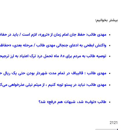
بیشتر بخوانیم:
مهدی طائب: حفظ جان امام زمان از «ترور»، لازم است / باید در حف
واکنش ابطحی به ادعای جنجالی مهدی طائب / مرحله بعدی، «حفاظت» 
توصیه طائب به مردم برای «۸ ماه تحمل درد ترک اعتیاد به ارز ترجیحی»
مهدی ‎طائب : قالیباف در تمام مدت شهردار بودن حتی یک ریال حقوق از شهرداری نگرفته ا قالیباف سال ۹۵ : حقوق من شهردار ۷ میلیون و ۵۰۰ هزار تومان است
مهدی طائب: نباید در پستو توبه کنیم ، از میثم نیلی عذرخواهی می‌کنم
طائب «تواب» شد، شبهات هم «رفع» شد؟
2121