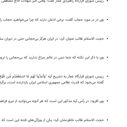
رییس شورای قرارگاه راهبردی عمار گفت: وقتی خبر شهادت حاج مصطفی را
وی در در مورد حجاب گفت: برخی اذعان دارند که چرا می‌خواهید حجاب را 
حجت الاسلام طائب عنوان کرد: در ایران هرگز بی‌حجابی حتی در دوران سا
وی با ذکر این نکته که شما دینی در عالم سراغ ندارید که بی‌حجابی را 
رییس شورای قرارگاه عمار به تشریح آیه "وَأَعِدُّواْ لَهُم مَّا اسْتَطَعْتُم مِّ
گفته می‌شود که قدرت نظامی جمهوری اسلامی ایران بازدارنده است، برگرف
وی افزود: در رأس آیه مذکور این است که هر آنچه می‌توانید از نیرو فراه
حجت الاسلام طائب خاطرنشان کرد: یکی از ویژگی‌های فتنه این است که ری