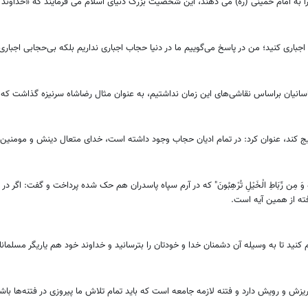
 به امام خمینی (ره) می دهند، این شخصیت بزرگ دنیای اسلام می فرمایند که «خداوند 
اجباری کنید؛ من در پاسخ می‌گوییم ما در دنیا حجاب اجباری نداریم بلکه بی‌حجابی اجبا
سانیان براساس نقاشی‌های این زمان نداشتیم، به عنوان مثال رضاشاه سرنیزه گذاشت که با
ترویج کند، عنوان کرد: در تمام ادیان حجاب وجود داشته ‌است، خدای متعال دینش و مومنی
ن قُوَّةٍ وَ مِن رِّبَاطِ الْخَیْلِ تُرْهِبُونَ" که در آرم سپاه پاسدران هم حک شده پرداخت و گفت:
ته از همین آیه است.
م کنید تا به وسیله آن دشمنان خدا و خودتان را بترسانید و خداوند خود هم یاریگر مسلمان
زش و رویش دارد و فتنه لازمه جامعه است که باید تمام تلاش ما پیروزی در فتنه‌ها باش