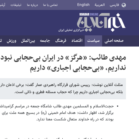
فارسی
العربية
English
تماس با ما
درباره ما
تبلیغات
آرشی
صفحه اصلی
سیاست
اقتصاد
فرهنگ
جامعه
بین‌الملل
ورزش
تا
مهدی طائب: «هرگز» در ایران بی‌حجابی نبوده
نداریم، «بی‌حجابی اجباری» داریم
مثلث آنلاین نوشت: رییس شورای قرارگاه راهبردی عمار گفت: برخی اذعان دارند
بلکه بی‌حجابی اجباری داریم چرا که حجاب مسئله فطری و ذاتی است.
برگزار شد، اظهار داشت: هدف امام خمینی (ره) در بسیج همه ملت برای انق
بودند که در راه خداوند متعال شکست معنا ندارد.