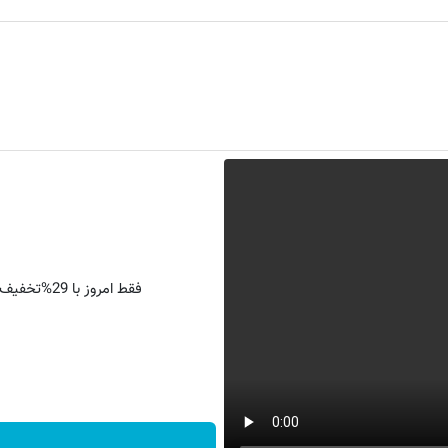
فقط امروز با 29%تخفیف،پرداخت درب منزل و گارانتی تعویض چراغ 40 وات بخر