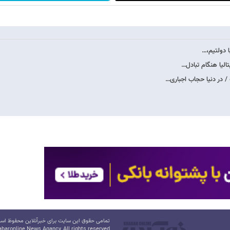
با دولتیم،…
الیا هنگام تبادل…
/ در دنیا حجاب اجباری…
تمامی حقوق این سایت برای خبرآنلاین محفوظ است.
baronline News Agancy, All rights reserved