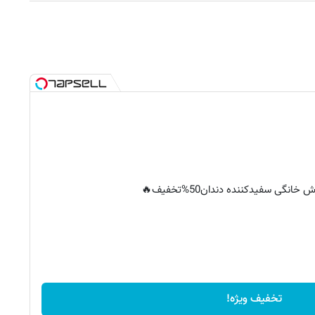
خانگی سفیدکننده دندان50%تخفیف🔥
تخفیف ویژه!