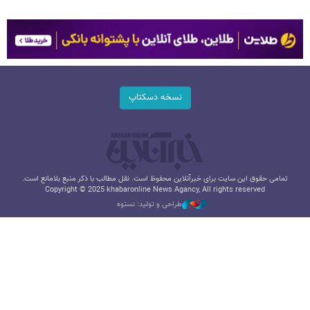
نسخه دسکتاپ
تمامی حقوق این سایت برای خبرآنلاین محفوظ است. نقل مطالب با ذکر منبع بلامانع است.
Copyright © 2025 khabaronline News Agancy, All rights reserved
طراحی و تولید: نستوه