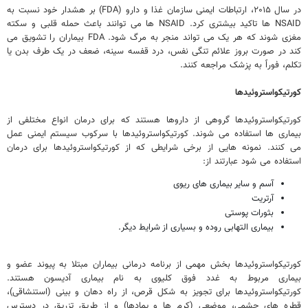
در سال ۲۰۱۵، ارتباطات ایمنی سازمان غذا و دارو (FDA) بر هشدار خود نسبت به
NSAID ها تاکید بیشتری کرد. NSAID ها می توانند باعث حمله قلبی و سکته
مغزی شوند که هر یک می تواند منجر به مرگ شود. FDA بیماران را تشویق می
کند در صورت بروز علائم تنگی نفس، درد قفسه سینه، ضعف در یک طرف بدن یا
تکلم، فوراً به پزشک مراجعه کنند.
کورتیکواستروئیدها
کورتیکواستروئیدها گروهی از داروها هستند که برای درمان انواع مختلفی از
بیماری ها استفاده می شوند. کورتیکواستروئیدها با سرکوب سیستم ایمنی عمل
می کنند. نمونه هایی از برخی شرایطی که از کورتیکواستروئیدها برای درمان
استفاده می شود عبارتند از:
آسم و سایر بیماری های ریوی
آرتریت
بثورات پوستی
بیماری التهابی روده و بسیاری از شرایط دیگر.
کورتیکواستروئیدها بخش مهمی از برنامه درمانی بیماران مبتلا به پیوند عضو و
بیماری مربوط به غدد فوق کلیوی به نام بیماری آدیسون هستند.
کورتیکواستروئیدها برای تجویز به شکل قرص، از راه دهان و بینی (استنشاقی)،
قطره های چشمی، موضعی (کرم ها و پمادها) و از طریق تزریق در دسترس