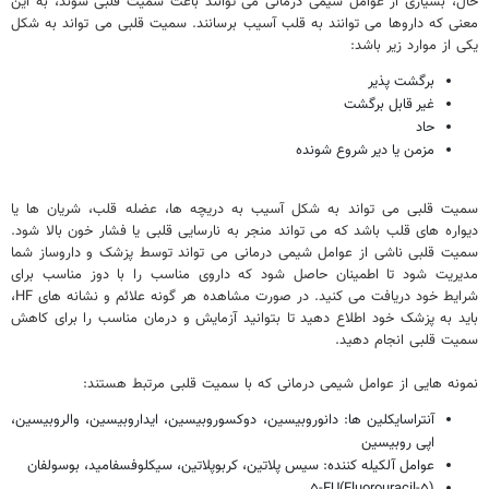
حال، بسیاری از عوامل شیمی درمانی می توانند باعث سمیت قلبی شوند، به این
معنی که داروها می توانند به قلب آسیب برسانند. سمیت قلبی می تواند به شکل
یکی از موارد زیر باشد:
برگشت پذیر
غیر قابل برگشت
حاد
مزمن یا دیر شروع شونده
سمیت قلبی می تواند به شکل آسیب به دریچه ها، عضله قلب، شریان ها یا
دیواره های قلب باشد که می تواند منجر به نارسایی قلبی یا فشار خون بالا شود.
سمیت قلبی ناشی از عوامل شیمی درمانی می تواند توسط پزشک و داروساز شما
مدیریت شود تا اطمینان حاصل شود که داروی مناسب را با دوز مناسب برای
شرایط خود دریافت می کنید. در صورت مشاهده هر گونه علائم و نشانه های HF،
باید به پزشک خود اطلاع دهید تا بتوانید آزمایش و درمان مناسب را برای کاهش
سمیت قلبی انجام دهید.
نمونه هایی از عوامل شیمی درمانی که با سمیت قلبی مرتبط هستند:
آنتراسایکلین ها: دانوروبیسین، دوکسوروبیسین، ایداروبیسین، والروبیسین،
اپی روبیسین
عوامل آلکیله کننده: سیس پلاتین، کربوپلاتین، سیکلوفسفامید، بوسولفان
(۵-Fluorouracil)۵-FU