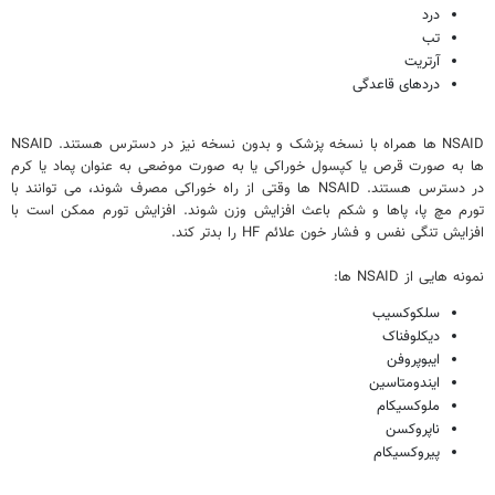
درد
تب
آرتریت
دردهای قاعدگی
NSAID ها همراه با نسخه پزشک و بدون نسخه نیز در دسترس هستند. NSAID
ها به صورت قرص یا کپسول خوراکی یا به صورت موضعی به عنوان پماد یا کرم
در دسترس هستند. NSAID ها وقتی از راه خوراکی مصرف شوند، می توانند با
تورم مچ پا، پاها و شکم باعث افزایش وزن شوند. افزایش تورم ممکن است با
افزایش تنگی نفس و فشار خون علائم HF را بدتر کند.
نمونه هایی از NSAID ها:
سلکوکسیب
دیکلوفناک
ایبوپروفن
ایندومتاسین
ملوکسیکام
ناپروکسن
پیروکسیکام