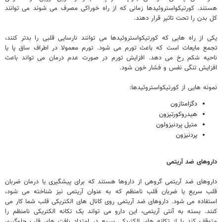
هستند. کورتیکواستروئیدها زمانی که از راه خوراکی مصرف می شوند می توانند
کل بدن را تحت تاثیر قرار دهند.
یکی از راه هایی که کورتیکواستروئیدها می توانند نارسایی قلبی را بدتر کنند،
تجمع مایعات است که باعث تورم می شود. تورم معمولا در اطراف ساق پا یا
ناحیه شکم رخ می دهد. افزایش تورم در صورت عدم درمان می تواند باعث
افزایش تنگی نفس و فشار خون شود.
نمونه هایی از کورتیکواستروئیدها:
دگزامتازون
هیدروکورتیزون
متیل پردنیزولون
پردنیزون
داروهای ضد آریتمی
داروهای ضد آریتمی گروهی از داروها هستند که برای پیشگیری یا درمان ضربان
قلب سریع یا ضربان قلب نامنظم که به عنوان آریتمی نیز شناخته می شود،
استفاده می شود. داروهای ضد آریتمی روی کانال های الکتریکی قلب شما کار می
کنند. بسته به آنتی آریتمی، این دارو می تواند یک تکانه الکتریکی نامنظم را
متوقف کند یا از تکانه های الکتریکی سریع در امتداد بافت های قلب جلوگیری