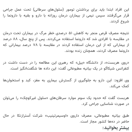
این افراد ابتدا باید برای برداشتن تومور (سلول‌های سرطانی) تحت عمل جراحی
قرار می‌گرفتند سپس نیمی از بیماران درمان روزانه با دارو و بقیه با دارونما را
شروع کردند.
نتیجه مصرف قرص منجر به کاهش ۵۱ درصدی خطر مرگ در بیماران تحت درمان
در مقایسه با افرادی شد که دارونما استفاده می‌کردند. پس از پنج سال، ۸۸ درصد
از بیمارانی که از این درمان استفاده کردند در مقایسه با ۷۸ درصد بیمارانی که
دارونما مصرف کردند، همچنان زنده بودند.
«روی هربست»، از دانشگاه «ییل» که رهبری این مطالعه را در دست داشت در
کنفرانس شیکاگو در یک بیانیه مطبوعاتی گفت: این داده ها شگفت‌انگیز است.
وی افزود: این دارو به جلوگیری از گسترش بیماری به مغز، کبد و استخوان‌ها
کمک می‌کند.
هربست گفت که حدود یک سوم موارد سرطان‌های «سلول غیرکوچک» را می‌توان
در صورت شناسایی جراحی کرد.
طبق بیانیه مطبوعاتی، مصرف داروی «اوسیمرتینیب» شرکت آسترازنکا در حال
حاضر در ده‌ها کشور مجاز است.
بیشتر بخوانید: