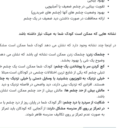
بهبود بینایی
تقویت بینایی در چشم ضعیف یا آمبلیوپی
بهبود وضعیت چشم های آنها (چشم های ضربدری)
ارائه محافظت در صورت داشتن دید ضعیف در یک چشم
نشانه هایی که ممکن است کودک شما به عینک نیاز داشته باشد
در اینجا چند نشانه وجود دارد که نشان می دهد کودک شما ممکن است مشکلات 
چشمک زدن:
چشمک زدن ممکن است نشانه ای باشد که نشان می دهد کود
وضوح یک شی را بهبود بخشد.
کج کردن سر یا پوشاندن یک چشم:
کودک شما ممکن است یک چشم خود را ب
تنبلی چشم که یکی از شایع ترین اختلالات چشمی در کودکان است،مبتلا ب
خیلی نزدیک به تلویزیون بنشینید یا وسایل دستی را خیلی نزدیک به چش
هستند. افرادی که نزدیک بینی دارند، دید واضحی در فاصله نزدیک و دید ض
مالش بیش از حد چشم ها:
مالش بیش از حد چشم ممکن است نشان دهنده
باشد.
شکایت از سردرد یا درد چشم:
اگر کودک شما در پایان روز از درد چشم یا 
در تمرکز بر روی کار مدرسه مشکل دارند:
از آنجایی که کودکان باید تمرکز
به صورت عدم تمرکز بر روی تکالیف مدرسه ظاهر شوند.