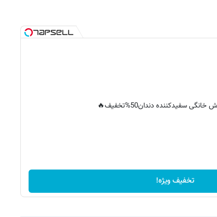
خانگی سفیدکننده دندان50%تخفیف🔥
تخفیف ویژه!