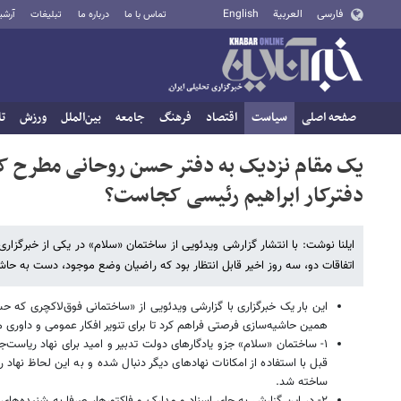
فارسی
العربية
English
تماس با ما
درباره ما
تبلیغات
آرشی
صفحه اصلی
سیاست
اقتصاد
فرهنگ
جامعه
بین‌الملل
ورزش
تا
یک مقام نزدیک به دفتر حسن روحانی مطرح ک
دفترکار ابراهیم رئیسی کجاست؟
ایلنا نوشت: با انتشار گزارشی ویدئویی از ساختمان «سلام» در یکی از خبرگزار
اتفاقات دو، سه روز اخیر قابل انتظار بود که راضیان وضع موجود، دست به حاشی
این بار یک خبرگزاری با گزارشی ویدئویی از «ساختمانی فوق‌لاکچری ک
همین حاشیه‌سازی فرصتی فراهم کرد تا برای تنویر افکار عمومی و داوری
۱- ساختمان «سلام» جزو یادگارهای دولت تدبیر و امید برای نهاد ریاست‌
قبل با استفاده از امکانات نهادهای دیگر دنبال شده و به این لحاظ نهاد
ساخته شد.
۲- در این گزارش به جای اسناد و مدارک و فاکتورها، صرفا به شنیده‌ها