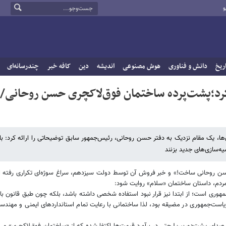
و
ریخ
دانش و فناوری
هوش مصنوعی
اندیشه
دین
کافه خبر
چندرسانه‌ای
رد؛پشت‌پرده ساختمان فوق‌لاکچری حسن روحانی/
ی‌ها، یک مقام نزدیک به دفتر حسن روحانی، رئیس‌جمهور سابق توضیحاتی را ارائه کرد: با
ه‌سازی‌های جدید بزنند
ه حسن روحانی ساخت!» و خبر فروش آن توسط دولت سیزدهم، سراغ سوژه‌ای تکراری رفته ا
 مردم، داستان ساختمان «سلام» روایت شود:
جمهوری است؛ از ابتدا نیز قرار نبود استفاده شخصی داشته باشد، بلکه چون طبق قانون ب
 ریاست‌جمهوری در مضیقه بود، لذا ساختمانی با رعایت تمام استانداردهای ایمنی و مهندسی
ی صدای پشت‌دوربین! حتی در برآورد قیمت‌ها اکتفا شده که از «ساختمان فوق‌لاکچری» می‌