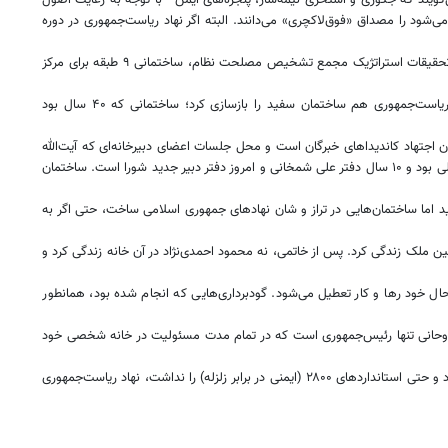
ه می‌شود را مصداق «فوق‌لاکچری» می‌دانند. البته اگر نهاد ریاست‌جمهوری در دوره
۳- حسن روحانی در مسئولیت‌های مختلف، دستور احداث ساختمان‌های زیادی را داده و چندین بنای ماندگار از خود به یادگار گذاشته است. در دوره ریاست مرکز تحقیقات استراتژیک مجمع تشخیص مصلحت نظام، ساختمانی ۹ طبقه برای مرکز
ساختمان دیگری که روحانی ساخته دبیرخانه مجلس خبرگان رهبری است. دبیر شورای عالی امنیت ملی که شد ساختمانی نیز برای دبیرخانه ساخت. در دوره ریاست‌جمهوری هم ساختمان سفید را بازسازی کرد؛ ساختمانی که ۴۰ سال بود
اجتهاد کاندیداهای خبرگان است و محل جلسات اعضای دبیرخانه‌ای که آیت‌الله
جنتی رئیس آن است و سید ابراهیم رئیسی نائب‌رئیس اول و سید احمد خاتمی منشی آن. ساختمان شورای ‌عالی امنیت ملی سال‌ها محل استقرار آقای سعید جلیلی بود و ۱۰ سال دفتر علی شمخانی و امروز دفتر دبیر جدید شورا است. ساختمان
 اما ساختمان‌هایی در تراز و شان نهادهای جمهوری اسلامی ساخت، حتی اگر به
ن ملک زندگی کرد. پس از خاتمی، نه محمود احمدی‌نژاد در آن خانه زندگی کرد و
را شروع می‌کنند اما بعد از مدتی ساختمان به حال خود رها و کار تعطیل می‌شود. گودبرداری‌هایی که انجام شده بود، همانطور
ت که روحانی تنها رئیس‌جمهوری است که در تمام مدت مسئولیت در خانه شخصی خود
درباره این ساختمان، محسن هاشمی، رئیس سابق شورای شهر تهران توضیح داده بود که زمین آن متعلق به نهاد ریاست‌جمهوری است و از آنجایی که فرسوده بود و حتی استانداردهای ۲۸۰۰ (ایمنی در برابر زلزله) را نداشت، نهاد ریاست‌جمهوری