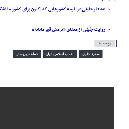
هشدار
جلیلی
درباره «کشورهایی که اکنون برای کشور ما اش
روایت
جلیلی
از معنای «نرمش قهرمانانه»
برچسب‌ها
سعید جلیلی
انقلاب اسلامی ایران
حمله تروریستی