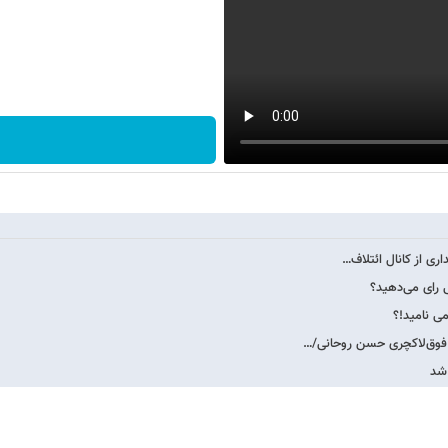
ری از کانال ائتلاف…
می نامید!؟
 فوق‌لاکچری حسن روحانی/…