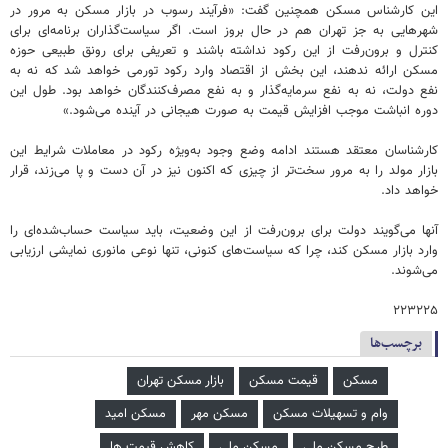
این کارشناس مسکن همچنین گفت: «فرآیند رسوب در بازار مسکن به مرور در
شهرهایی به جز تهران هم در حال بروز است. اگر سیاست‌گذاران برنامه‌ای برای
کنترل و برون‌رفت از این رکود نداشته باشند و تعریفی برای رونق طبیعی حوزه
مسکن ارائه ندهند، این بخش از اقتصاد وارد رکود تورمی خواهد شد که نه به
نفع دولت، نه به نفع سرمایه‌گذار و به نفع مصرف‌کنندگان خواهد بود. طول این
دوره انباشت موجب افزایش قیمت به صورت هیجانی در آینده می‌شود.»
کارشناسان معتقد هستند ادامه وضع وجود به‌ویژه رکود در معاملات شرایط این
بازار مولد را به مرور سخت‌تر از چیزی که اکنون نیز در آن دست و پا می‌زند، قرار
خواهد داد.
آنها می‌گویند دولت برای برون‌رفت از این وضعیت، باید سیاست حساب‌شده‌ای را
وارد بازار مسکن کند، چرا که سیاست‌های کنونی، تنها نوعی مانوری نمایشی ارزیابی
می‌شوند.
۲۲۳۲۲۵
برچسب‌ها
مسکن
قیمت مسکن
بازار مسکن تهران
وام و تسهیلات مسکن
مسکن مهر
مسکن امید
طرح مسکن ملی
مسکن ملی
کاهش قیمت ها