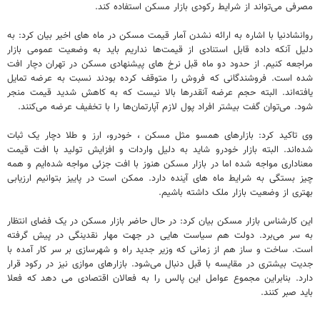
مصرفی می‌تواند از شرایط رکودی بازار مسکن استفاده کند.
روانشادنیا با اشاره به ارائه نشدن آمار قیمت مسکن در ماه های اخیر بیان کرد: به
دلیل آنکه داده قابل استنادی از قیمت‌ها نداریم باید به وضعیت عمومی بازار
مراجعه کنیم. از حدود دو ماه قبل نرخ های پیشنهادی مسکن در تهران دچار افت
شده است. فروشندگانی که فروش را متوقف کرده بودند نسبت به عرضه تمایل
یافته‌اند. البته حجم عرضه آنقدرها بالا نیست که به کاهش شدید قیمت منجر
شود. می‌توان گفت بیشتر افراد پول لازم آپارتمان‌ها را با تخفیف عرضه می‌کنند.
وی تاکید کرد: بازارهای همسو مثل مسکن ، خودرو، ارز و طلا دچار یک ثبات
شده‌اند. البته بازار خودرو شاید به دلیل واردات و افزایش تولید با افت قیمت
معناداری مواجه شده اما در بازار مسکن هنوز با افت جزئی مواجه شده‌ایم و همه
چیز بستگی به شرایط ماه های آینده دارد. ممکن است در پاییز بتوانیم ارزیابی
بهتری از وضعیت بازار ملک داشته باشیم.
این کارشناس بازار مسکن بیان کرد: در حال حاضر بازار مسکن در یک فضای انتظار
به سر می‌برد. دولت هم سیاست هایی در جهت مهار نقدینگی در پیش گرفته
است. ساخت و ساز هم از زمانی که وزیر جدید راه و شهرسازی بر سر کار آمده با
جدیت بیشتری در مقایسه با قبل دنبال می‌شود. بازارهای موازی نیز در رکود قرار
دارد. بنابراین مجموع عوامل این پالس را به فعالان اقتصادی می دهد که فعلا
باید صبر کنند.