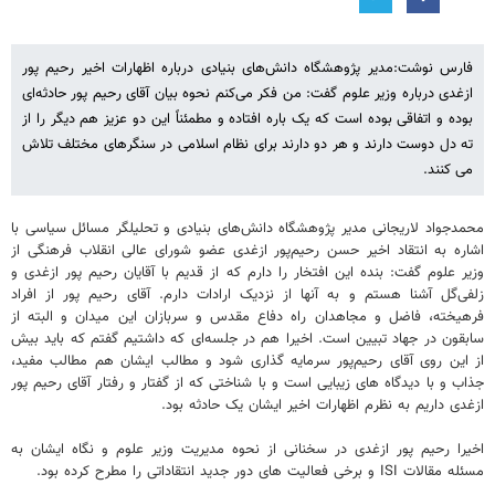
فارس نوشت:مدیر پژوهشگاه دانش‌های بنیادی درباره اظهارات اخیر رحیم پور
ازغدی درباره وزیر علوم گفت: من فکر می‌کنم نحوه بیان آقای رحیم پور حادثه‌ای
بوده و اتفاقی بوده است که یک باره افتاده و مطمئناً این دو عزیز هم دیگر را از
ته دل دوست دارند و هر دو دارند برای نظام اسلامی در سنگرهای مختلف تلاش
می کنند.
محمدجواد لاریجانی مدیر پژوهشگاه دانش‌های بنیادی و تحلیلگر مسائل سیاسی با
اشاره به انتقاد اخیر حسن رحیم‌پور ازغدی عضو شورای عالی انقلاب فرهنگی از
وزیر علوم گفت: بنده این افتخار را دارم که از قدیم با آقایان رحیم پور ازغدی و
زلفی‌گل آشنا هستم و به آنها از نزدیک ارادات دارم. آقای رحیم پور از افراد
فرهیخته، فاضل و مجاهدان راه دفاع مقدس و سربازان این میدان و البته از
سابقون در جهاد تبیین است. اخیرا هم در جلسه‌ای که داشتیم گفتم که باید بیش
از این روی آقای رحیم‌پور سرمایه گذاری شود و مطالب ایشان هم مطالب مفید،
جذاب و با دیدگاه های زیبایی است و با شناختی که از گفتار و رفتار آقای رحیم پور
ازغدی داریم به نظرم اظهارات اخیر ایشان یک حادثه بود.
اخیرا رحیم پور ازغدی در سخنانی از نحوه مدیریت وزیر علوم و نگاه ایشان به
مسئله مقالات ISI و برخی فعالیت های دور جدید انتقاداتی را مطرح کرده بود.