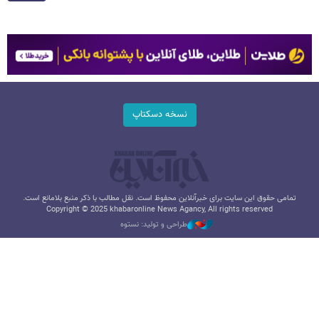
نسخه دسکتاپ
تمامی حقوق این سایت برای خبرآنلاین محفوظ است. نقل مطالب با ذکر منبع بلامانع است.
Copyright © 2025 khabaronline News Agancy, All rights reserved
طراحی و تولید: نستوه