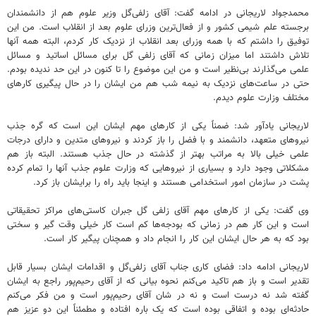
محمدجواد لاریجانی در ادامه گفت: آقای زلفی‌گل وزیر علوم هم از دانشمندان
برجسته علم شیمی کشور و از فعال‌ترین وزرای علوم بعد از انقلاب است. من این
توفیق را داشتم که با همه وزرای بعد انقلاب از نزدیک کار کردم، البته همه آنها
تلاش داشتند اما میزان زمانی که آقای زلفی گل برای مسائل اساتید و مسائل
علمی می‌گذارند بی‌نظیر است و من این موضوع را تا کنون در این حد ندیده بودم.
حتی در ساعت‌های نزدیک به نیمه شب هم من ایشان را در حال پیگیری کارهای
مختلف وزارت علوم دیدم.
لاریجانی یادآور شد: ضمناً یکی از کارهای مهم ایشان این است که گره جذب
نیروهای متعهد، دانشمند و با فضل را باز کردند و نیروهای متدین و دارای درجات
علمی خیلی بالا به مراتب بهتر از گذشته در حال جذب هستند. البته باز هم
مشکلاتی وجود دارد و بسیاری از نیروهایی که وزارت علوم جذب آنها را تمام کرده
پشت در سازمان امور استخدامی هستند و اینجا باید راه را برایشان باز کرد.
وی گفت: یکی از کارهای مهم آقای زلفی گل جبران کاستی‌های مراکز تحقیقاتی
است و این کار هم در زمانی که بودجه‌ها کم است کار خیلی وقت گیر و سختی
بود که به هر حال ایشان این کار را انجام داد و همچنان پیگیر کار است.
لاریجانی ادامه داد: فضای کاری جناب آقای زلفی‌گل و اقدامات ایشان بسیار قابل
تقدیر است و باز هم تاکید می‌کنم نحوه بیانی که از آقای رحیم‌پور راجع به ایشان
گفته شد نه درست است و نه در شان آقای رحیم‌پور است و من فکر می‌کنم
حادثه‌ای بوده و اتفاقی بوده است که یک باره افتاده و مطمئناً این دو عزیز هم