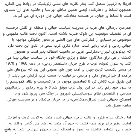
آفریقا به ترتیب) متصل کند. بنظر نظریه های سنتی ژئوپلتیک در روابط بین الملل،
همچون تسلط بر «هارتلند» (یعنی همین مناطق اوراسیا و حاشیه های آن) مساوی
است با تسلط بر جهان، در هندسه معادلات جهانی جان دوباره ای می گیرند.
همزمان نارسائی های غرب در مدیریت سیاست جهانی و منطقه ای نقش برجسته
ای در تضعیف موقعیت این بلوک قدرت داشته است. اکنون بحث غالب مفهومی و
موضوعی در بسیاری از کنفرانس های بین المللی بر محور چگونگی مواجهه با
جهانی زدایی و غرب زدایی است. سازه فکری غرب سعی در القای این بحث دارد
که ایدئولوژی لیبرال-دمکراسی غربی در ماهیت انعطاف پذیر است و همچون
گذشته راهی برای سازگاری، حفظ و برتری جایگاه خود در سیاست جهانی پیدا می
کند. به عنوان نمونه، غرب با طرح جریان «استعمار زدایی» در دهه 1960 و 1970
در مسیر یکدست کردن جهان بر آمد، چون باور عمومی این بود که نیروهای ملی
برآمده از خیزش‌های ملی و مردمی‌ در نهایت به سمت غرب گرایش می یابند. از
این طریق غرب تلاش کرد تا تضادهای موجود در مارکسیست و نظام کمونیسم را
به سود خود رقم بزند. در این روند غرب موفق شد تا با بهره برداری از نارسائیهای
سیاسی و اقتصادی نظام سوسیالیستی شوروی در جنگ سرد پیروز شود و به
اصطلاح «جهانی شدن لیبرال-دمکراسی» را به جریان بیاندازد و بر سیاست جهانی
سلطه مطلق یابد.
اما برخلاف سازه فکری و غالب غربی، جهانی شدن منجر به تولید ثروت و افزایش
امنیت بطور برابر برای همه نشد. به جای آن منجر به رشد ملی گرایی و اتکا به
خود و بی اعتمادی فزاینده به اصول و اهداف غرب درجهان غیرغربی شد. به واقع،