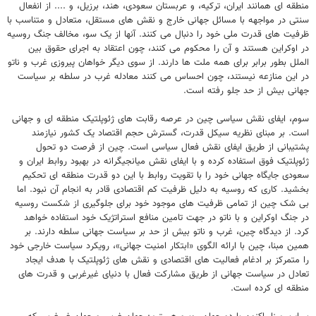
منطقه ای همانند ایران، ترکیه، و عربستان سعودی، هند، برزیل، و .... از انفعال
سنتی در مواجهه با مسائل جهانی خارج و نقش های مستقل، متعادل و متناسب با
ظرفیت های قدرت ملی خود را دنبال می کنند. آنها از یک سو، مخالف جنگ روسیه
در اوکراین هستند و آن را محکوم می کنند، چون اعتقاد به اجرای حقوق بین
الملل بطور برابر برای همه ملت ها دارند. از سوی دیگر خواهان پیروزی غرب و ناتو
در این منازعه نیستند، چون احساس می کنند معادله غرب در سلطه بر سیاست
جهانی بیش از حد جلو رفته است.
سوم، ایفای نقش سیاسی چین در عرصه رقابت های ژئوپلتیک منطقه ای و جهانی
است. بر مبنای نظریه سیکل قدرت، گسترش حجم اقتصاد یک کشور نیازمند
پشتیبانی از طریق ایفای نقش فعال سیاسی است. چین از فرصت دو تحول
ژئوپلتیک فوق استفاده کرده و با ایفای نقش میانجیگرانه در بهبود روابط ایران و
سعودی جایگاه جهانی خود را با تقویت روابط با این دو قدرت منطقه ای تحکیم
بخشید. کاری که روسیه به دلیل ظرفیت کم اقتصادی قادر به انجام آن نبود. اما
بی شک چین از تمامی ظرفیت های موجود خود برای جلوگیری از شکست روسیه
در جنگ اوکراین و با ناتو در جهت تامین منافع استراتژیک خود استفاده خواهد
کرد. از دیدگاه چین، غرب و ناتو بیش از حد بر سیاست جهانی سلطه دارند. بر
همین مبنا، چین با ارائه الگوی «ابتکار امنیت جهانی»، رویکرد سیاست خارجی خود
را متمرکز بر ادغام فعالیت های اقتصادی و نقش های ژئوپلتیک با هدف ایجاد
تعادل در سیاست جهانی از طریق مشارکت فعال با دنیای غیرغربی و قدرت های
منطقه ای کرده است.