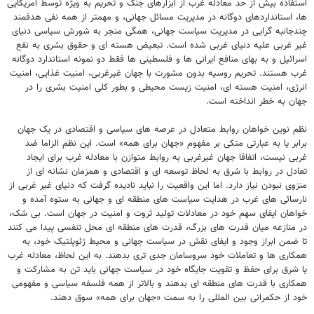
استفاده بیش از حد معادله غرب از ابزارهای جنگ و تحریم به ویژه توسط آمریکایی
ها، استانداردهای دوگانه در مدیریت مسائل جهانی، و مهمتر از همه نفی هدفمند
چندجانبه گرایی در مدیریت سیاست جهانی، همگی منجر به شورش سیاسی دنیای
غیر غربی علیه دنیای غربی شده است. تبعیض هسته ای و حقوق بشری به نفع
اسرائیل و به بهای منافع ایرانی ها و فلسطینی ها فقط دو نمونه استاندارد دوگانه
غرب هستند. تحریم روسیه بدون مشورت با جهان غیرغربی، امنیت غذایی، امنیت
انرژی، امنیت هسته ای، امنیت زیست محیطی و بطور کلی امنیت بشری را در
جهان به خطر انداخته است.
نظم نوین خواهان روابط متعادل در عرصه های سیاسی و اقتصادی در یک جهان
برابر یا به عبارتی متکی بر مفهوم «جهان برای همه» است. این نظم الزاما ضد
غربی نیست، اتفاقا جهان غیرغربی به روابط متوازن با معادله غرب برای ایجاد
تعادل در روابط با شرق به لحاظ توسعه ای و اقتصادی و همزمان نشانه ای از
منزوی نبودن نیاز دارد. اما این واقعیت را نباید نادیده گرفت که دنیای غیر غربی از
نارسائی های غرب در هدایت سیاست های منطقه ای و جهانی به ستوه آمده و
خواهان ایفای سهم خود در معادلات تولید ثروت و امنیت در جهان است. بی شک،
در منازعه میان قدرت های بزرگ، قدرت های منطقه ای محل تنفسی پیدا می کنند
تا ضمن ابراز وجود و ایفای نقش در سیاست جهانی و محیط ژئوپلتیک خود، به
همکاری ها و تعاملات خود سروسامان جدی تری بدهند. به این لحاظ، معادله غرب
یا شرق برای حفظ و تقویت جایگاه خود در سیاست جهانی باید تن به مشارکت و
همکاری با قدرت های منطقه ای بدهند و بالاتر از همه فلسفه سیاسی و مفهومی
خود از حکمرانی بین المللی را به سمت «جهان برای همه» سوق دهند.