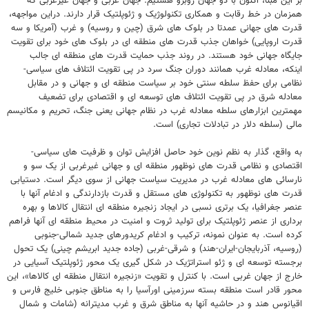
بر این مبنا، اکنون با دو جهان روبرو هستیم: جهان غربی و جهان غیرغربی که
همزمان در خط رقابت و همکاری تکنولوژیک و ژئوپلتیک قرار دارند. دراین مواجهه،
قدرت های جهانی عمدتا در بلوک های شرق (چین و روسیه) و غرب (آمریکا و سه
قدرت اروپایی) خواهان جذب قدرت های منطقه ای در بلوک های خود برای تقویت
جایگاه جهانی خود هستند. در روند جذب حمایت قدرت های منطقه ای جالب
اینکه، معادله غرب همانند دوران جنگ سرد در پی تقویت ائتلاف های سیاسی-
نظامی برای حفظ سلطه سنتی خود بر سیاست منطقه ای و جهانی و در مقابل
معادله شرق در پی تقویت ائتلاف های توسعه ای و اقتصادی برای تضعیف
مهمترین ابزارهای سلطه معادله غرب در نظام جهانی یعنی جنگ، تحریم و مکانیسم
مالی (سلطه دلار در تبادلات تجاری) است.
به واقع، گذار به نظم نوین خود حاصل افزایش توان و ظرفیت های سیاسی-
اقتصادی و نظامی قدرت های نوظهور منطقه ای و جهانی غیرغربی از یک سو و
نارسائی های معادله غرب در مدیریت سیاست جهانی از سوی دیگر است. دستیابی
قدرت های نوظهور به تکنولوژی های مستقل و قدرت بازدارندگی و ادغام آنها با
عنصر جغرافیا، یک برتری نسبی در ایجاد زنجیره منطقه ای انتقال کالاها و بهره
برداری از عنصر ژئوپلتیک برای تولید ثروت و امنیت در محیط منطقه ای آنها فراهم
کرده است. به عنوان نمونه، ترکیب و ادغام کریدورهای جدید شمالی-جنوبی
(روسیه، آذربایجان-ایران-هند) و شرقی-غربی (جاده جدید ابریشم چینی) یک تحول
برجسته توسعه ای و ژئو استراتژیک در شکل گیری یک محور ژئوپلتیک آسیایی در
خارج از جهان غربی است. با کنترل و تقویت «زنجیره انتقال منطقه ای کالاها»، این
محور قادر است منطقه بسته سرزمینی اورآسیا را به مناطق جنوبی خلیج فارس و
اقیانوس هند و در حاشیه آنها به مناطق شرق و غرب مدیترانه (شامات و شمال