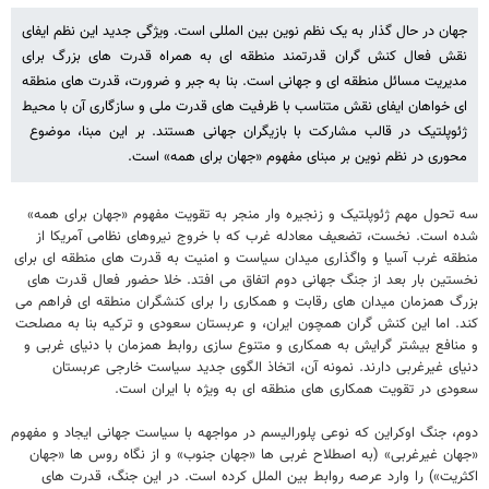
جهان در حال گذار به یک نظم نوین بین المللی است. ویژگی جدید این نظم ایفای
نقش فعال کنش گران قدرتمند منطقه ای به همراه قدرت های بزرگ برای
مدیریت مسائل منطقه ای و جهانی است. بنا به جبر و ضرورت، قدرت های منطقه
ای خواهان ایفای نقش متناسب با ظرفیت های قدرت ملی و سازگاری آن با محیط
ژئوپلتیک در قالب مشارکت با بازیگران جهانی هستند. بر این مبنا، موضوع
محوری در نظم نوین بر مبنای مفهوم «جهان برای همه» است.
سه تحول مهم ژئوپلتیک و زنجیره وار منجر به تقویت مفهوم «جهان برای همه»
شده است. نخست، تضعیف معادله غرب که با خروج نیروهای نظامی آمریکا از
منطقه غرب آسیا و واگذاری میدان سیاست و امنیت به قدرت های منطقه ای برای
نخستین بار بعد از جنگ جهانی دوم اتفاق می افتد. خلا حضور فعال قدرت های
بزرگ همزمان میدان های رقابت و همکاری را برای کنشگران منطقه ای فراهم می
کند. اما این کنش گران همچون ایران، و عربستان سعودی و ترکیه بنا به مصلحت
و منافع بیشتر گرایش به همکاری و متنوع سازی روابط همزمان با دنیای غربی و
دنیای غیرغربی دارند. نمونه آن، اتخاذ الگوی جدید سیاست خارجی عربستان
سعودی در تقویت همکاری های منطقه ای به ویژه با ایران است.
دوم، جنگ اوکراین که نوعی پلورالیسم در مواجهه با سیاست جهانی ایجاد و مفهوم
«جهان غیرغربی» (به اصطلاح غربی ها «جهان جنوب» و از نگاه روس ها «جهان
اکثریت») را وارد عرصه روابط بین الملل کرده است. در این جنگ، قدرت های