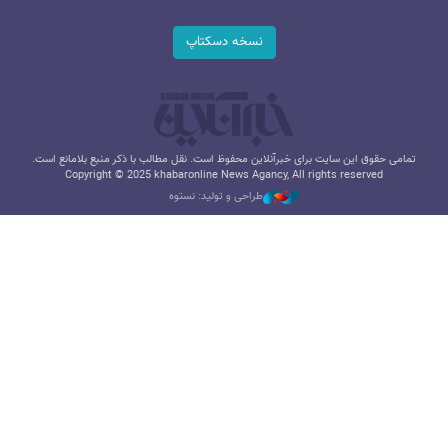
نسخه دسکتاپ
تمامی حقوق این سایت برای خبرآنلاین محفوظ است. نقل مطالب با ذکر منبع بلامانع است.
Copyright © 2025 khabaronline News Agancy, All rights reserved
طراحی و تولید: نستوه