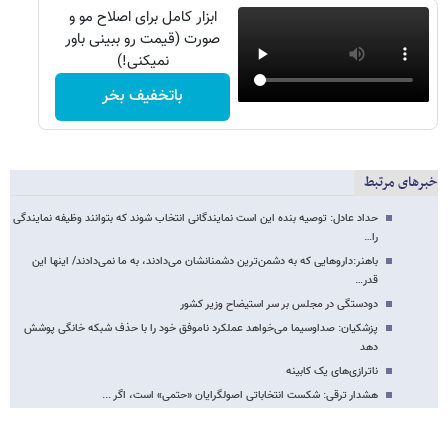
ابزار کامل برای اصلاح مو و
صورت (قیمت رو ببینی باور
نمیکنی!)
باتخفیف بخر
خبرهای مرتبط
حداد عادل: توصیه بنده این است نمایندگانی انتخاب شوند که بتوانند وظیفه نمایندگی
را…
باهنر:داروهایی که به دشمن‌ترین دشمنانشان می‌دادند، به ما نمی‌دادند/ اینها این
قدر…
دودستگی در مجلس بر سر استیضاح وزیر کشور
پزشکیان: صداوسیما می‌خواهد عملکرد ناموفق خود را با حذف شبکه خانگی پوشش
دهد
ناترازی‌های یک کابینه
هشدار ترقی: شکست انتخاباتی اصولگرایان «حتمی» است، اگر ...