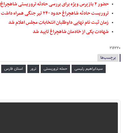
حضور ۲ بازپرس ویژه برای بررسی حادثه تروریستی شاهچراغ(ع)
تروریست حادثه شاهچراغ حدود ۲۴۰ تیر جنگی همراه داشت
زمان ثبت نام نهایی داوطلبان انتخابات مجلس اعلام شد
شهادت یکی از خادمان شاهچراغ تایید شد
۲۱۶۲۲۰
برچسب‌ها
سیدابراهیم رئیسی
حمله تروریستی
ترور
استان فارس