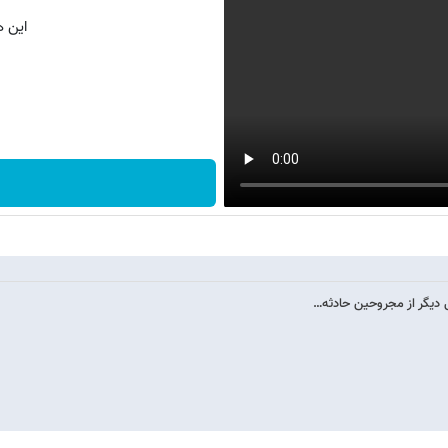
این ه
 دیگر از مجروحین حادثه…