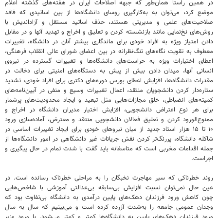
در همین راستا همان‌طور که جبهه اصلاحات ایران در هفته‌های گذشته اعلام
موضع کرد، می‌توان به به‌کارگیری روسای دانشگاه‌ها از بین اساتیدی که فاقد
صلاحیت‌های علمی و مدیریتی هستند، حذف اساتید مستقل و آزاداندیش با
روش‌های نخ‌نمایی مانند بازنشسته کردن و تعلیق و اخراج و تهدید آنها و در مقابل
دادن امتیاز ویژه به افراد خودی برای ماندگاری بیشتر آنان در دانشگاه، تغییرات
معطوف به تقویت نگاه‌های تنگ‌نظرانه در بین اعضای شورای عالی انقلاب فرهنگی،
اعطای اختیارات ویژه به حراست‌های دانشگاه‌ها و تغییرات گسترده در نیروی
انسانی آنها، میدان دادن بیش از پیش به دستگاه‌های امنیتی برای دخالت در
مقدرات دانشگاه‌ها، افزایش اعطای بورس دوره‌های دکتری برای افراد خودی، تشدید
ستاره‌دار کردن دانشجویان منتقد، اعمال تغییرات وسیع و منفی در آیین‌نامه‌های
کمیته‌های انضباطی، خلق مجازات‌هایی مثل تبعید و ایجاد محدودیت‌های پرشمار
برای هر نوع اعتراض دانشجویی، افزایش اختیار مدیران دانشگاه در اخراج و
ممنوع‌الورود کردن و تعلیق فعالان دانشجویی منتقد و معترض، آماده‌سازی ورود
۱۰ تا ۱۵ هزار استاد جدید از میان نیروهای خودی برای ایجاد تغییرات اساسی در
شاکله دانشگاه، پررنگ‌تر کردن نقش جریانات غیر دانشگاهی در امور دانشگاه‌ها از
جمله اقدامات مخربی است که متاسفانه باید گفت با شدت تمام در حال پیگیری و
اجراست.
روند خطرناکی که سیر مهاجرت نخبگان را به مراحلی خطرناک رسانده است. در
عین حال نمی‌توان نسبت افزایش بی‌سابقه بی‌عدالتی آموزشی با شاخص‌هایی
چون کاهش ورود فرزندان دهک‌های پایین درآمدی به دانشگاه بی‌تفاوت بود که
وجدان عمومی جامعه را به‌شدت آزرده کرده است و می‌بینیم که سال به سال
ورود فرزندان دهک‌های پایین به دانشگاه‌ها کمتر و کمتر می‌شود. با ورود وزیر