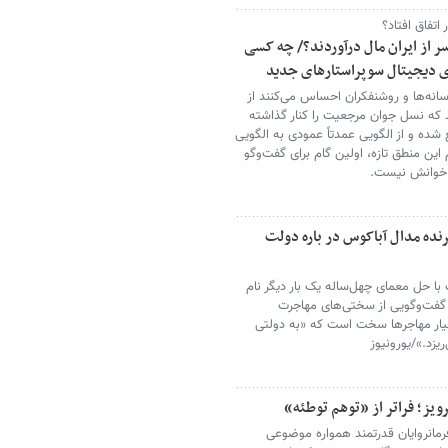
اتفاق افتاد؟
جوان؛ چگونه سر از ایران مال درآوردند؟/ چه کسی
ای دیجیتال سوپراستارهای جدید
رسانه‌ها و روشنفکران احساس می‌کنند از
د که نسل جوان مرجعیت را کنار گذاشته
شده و از الگویی عمدتاً عمودی به الگویی
م این منطق تازه، اولین گام برای گفت‌وگو
ل خوانش نیست.
رنده مدال آباکوس در باره دولت
با حل معمای چهل‌ساله یک بار دیگر نام
 در گفت‌وگویی از سختی‌های مهاجرت
و سیار مهاجرها سخت است که «به دولتی
زد.»/یورونیوز
یز؛ فراتر از «توهم توطئه»
فرمانروایان قدرتمند همواره موضوعی