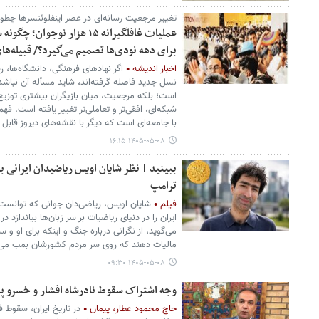
تغییر مرجعیت رسانه‌ای در عصر اینفلوئنسرها چطور 
عملیات غافلگیرانه ۱۵ هزار نو
برای دهه نودی‌ها تصمیم می‌گیرد؟/ قبیله‌ه
اخبار اندیشه
اگر نهادهای فرهنگی، دانشگاه‌ها، 
نسل جدید فاصله گرفته‌اند، شاید مسأله آن نباش
است؛ بلکه مرجعیت، میان بازیگران بیشتری توزیع 
شبکه‌ای، افقی‌تر و تعاملی‌تر تغییر یافته است. فه
با جامعه‌ای است که دیگر با نقشه‌های دیروز قاب
۱۴۰۵-۰۵-۰۸ ۱۶:۱۵
ببینید | نظر شایان اویس ریاضیدان ایرانی ب
ترامپ
فیلم
شایان اویس، ریاضی‌دان جوانی که توانست 
ایران را در دنیای ریاضیات بر سر زبان‌ها بیاندازد
می‌گوید، از نگرانی درباره جنگ و اینکه برای او 
مالیات دهند که روی سر مردم کشورشان بمب می‌ری
۱۴۰۵-۰۵-۰۸ ۰۹:۳۰
وجه اشتراک سقوط نادرشاه افشار و خسرو پرو
حاج محمود عطار، پیمان
در تاریخ ایران، سقوط 