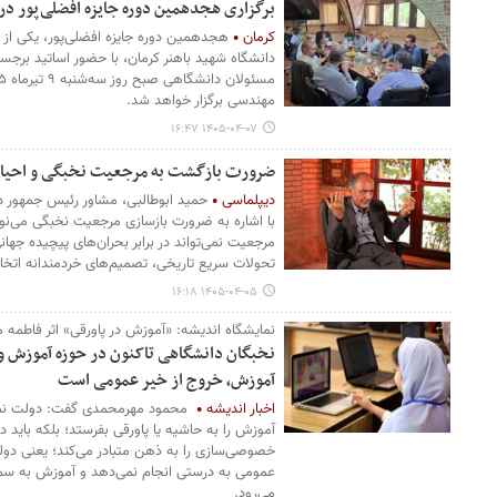
برگزاری هجدهمین دوره جایزه افضلی‌پور در
کرمان
هجدهمین دوره جایزه افضلی‌پور، یکی از 
دانشگاه شهید باهنر کرمان، با حضور اساتید برجس
مهندسی برگزار خواهد شد.
۱۴۰۵-۰۴-۰۷ ۱۶:۴۷
ضرورت بازگشت به مرجعیت نخبگی و احیای
دیپلماسی
حمید ابوطالبی، مشاور رئیس جمهور در 
با اشاره به ضرورت بازسازی مرجعیت نخبگی می‌نو
مرجعیت نمی‌تواند در برابر بحران‌های پیچیده جها
تحولات سریع تاریخی، تصمیم‌های خردمندانه اتخاذ
۱۴۰۵-۰۴-۰۵ ۱۶:۱۸
نمایشگاه اندیشه: «آموزش در پاورقی» اثر فاطم
نخبگان دانشگاهی تاکنون در حوزه آموزش و 
آموزش، خروج از خیر عمومی است
اخبار اندیشه
محمود مهرمحمدی گفت:‌ دولت نمی
آموزش را به حاشیه یا پاورقی بفرستد؛ بلکه باید 
خصوصی‌سازی را به ذهن متبادر می‌کند؛ یعنی دو
عمومی به درستی انجام نمی‌دهد و آموزش به سم
می‌رود.