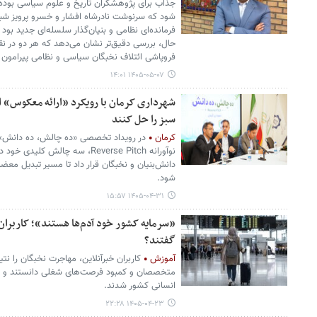
جذاب برای پژوهشگران تاریخ و علوم سیاسی بود
شود که سرنوشت نادرشاه افشار و خسرو پرویز شبا
فرمانده‌ای نظامی و بنیان‌گذار سلسله‌ای جدید بود
حال، بررسی دقیق‌تر نشان می‌دهد که هر دو در نقط
فروپاشی ائتلاف نخبگان سیاسی و نظامی پیرامون
۱۴۰۵-۰۵-۰۷ ۱۴:۰۱
شهرداری کرمان با رویکرد «ارائه معکوس»
سبز را حل کنند
کرمان
در رویداد تخصصی «ده چالش، ده دانش»، 
نوآورانه Reverse Pitch، سه چالش 
دانش‌بنیان و نخبگان قرار داد تا مسیر تبدیل معضل
شود.
۱۴۰۵-۰۴-۳۱ ۱۵:۵۷
«سرمایه کشور خود آدم‌ها هستند»؛ کاربران
گفتند؟
آموزش
کاربران خبرآنلاین، مهاجرت نخبگان را ن
متخصصان و کمبود فرصت‌های شغلی دانستند و خوا
انسانی کشور شدند.
۱۴۰۵-۰۴-۲۳ ۲۲:۲۸