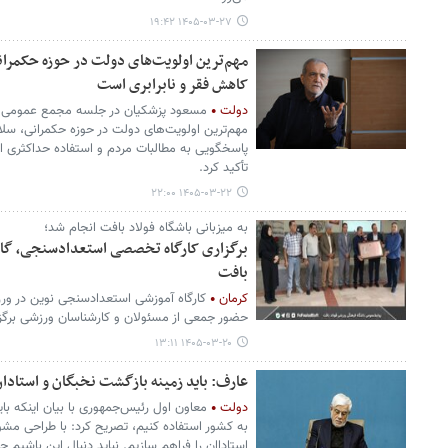
۱۴۰۵-۰۳-۲۷ ۱۹:۴۲
مهم‌ترین اولویت‌های دولت در حوزه حکمران
کاهش فقر و نابرابری است
دولت
مسعود پزشکیان در جلسه مجمع عمومی ف
مهم‌ترین اولویت‌های دولت در حوزه حکمرانی، سل
پاسخگویی به مطالبات مردم و استفاده حداکثری 
تأکید کرد.
۱۴۰۵-۰۳-۲۲ ۲۲:۰۰
به میزبانی باشگاه فولاد بافت انجام شد؛
برگزاری کارگاه تخصصی استعدادسنجی، گا
بافت
کرمان
کارگاه آموزشی استعدادسنجی نوین در ورزش
حضور جمعی از مسئولان و کارشناسان ورزشی برگزا
۱۴۰۵-۰۳-۲۰ ۱۳:۱۱
عارف: باید زمینه بازگشت نخبگان و استادا
دولت
معاون اول رئیس‌جمهوری با بیان اینکه بای
به کشور استفاده کنیم، تصریح کرد: با طراحی مش
استاداان را فراهم سازیم. نباید دنبال این باشیم چر