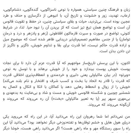
زبان و فرهنگ چنین سیاستی، همواره با نوعی ناسزاگویی، گنده‌گویی، دشنام‌گویی،
ارعاب، تهدید، زور و خشونت و تاریخ آن، با انبوهی از دگرسازی و حذف و طرد
عجین بوده است. بی‌تردید، حیات و بقای سیاستی چنین، در حفظ و تقویت فالوس
آن است و تواضع همان تیغ تیز است که کز بریدن آن را نبود حیا. لذا، در شرایط
کنونی، تواضع در صورت و سیرت فارماکون افلاطونی (زهر و پادزهر و درد و درمانِ
توامان) یا از جنس مفاهیم تصمیم‌ناپذیر دریدایی ظاهر شده است که موضوع میل
و اراده قدرت حاکم نیست، اما قدرت برای بقا و تداوم خویش، ناگزیر و ناگریز از
تن‌ دادن بدان است.
اکنون، با این پرسش تاریخ‌ساز مواجهیم که آیا قدرت عزم آن دارد تا برای نجات
پوست خویش پوست بیندازد و خود را از خویش برهاند و با توسل به نوعی
«ویرتو» (در بیان ماکیاولی یعنی دلیری و خردمندی و انعطاف‌پذیری اخلاقی قدرت
که قدرت را قادر به اتحاد بـا بخـت و کسـب شـرف و افتخـار و نـام بلنـد می‌کند)
خویش را از زوال و انحطاط رهایی دهد یا کماکان با اتکا و اتکال و اتصال به
شمشیر چوبین و شکسته فالوسی خویش و مست و شاد و بی‌عنایت به بدعهدی و
بی‌مهری سپهر پیر (یا به تعبیر ماکیاولی «بخت») آن ره می‌روند که می‌روند و
آن‌گونه می‌روند که می‌روند.
من نمی‌دانم اما شما رهروان این راه می‌دانید آیا، در این راه که می‌روید یکی
دریای هول هایل و خشم توفان‌ها و تفته‌دوزخی دیگر نخواهد بود؟ می‌دانید آیا این
راه را سوی رستنگاه مهر و ماه راهی هست؟ اگر می‌دانید راهی هست، خوشا دیگر