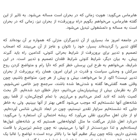
هابرماس می‌گوید: هویت زمانی که در بحران است مساله می‌شود. به تاثیر از این
گفته هابرماس، می‌خواهم بگویم «راه برون‌رفت» از بحران نیز، زمانی که در بحران
است به مساله و دلمشغولی تبدیل می‌شود.
در جامعه امروز ما، بسیاری از آن تدبیرگران منزلی که همواره بر آن بوده‌اند که
آفاق تدبیر را گردیده‌اند بسیار، خود را ناتوان و عاجز از آن می‌بینند که اصحاب
تصمیم و تدبیر برای برون‌رفت از شرایط بحرانی کنونی، کدامین راه باید گیرند
پیش. به بیان دیگر، شرایط کنونی شرایط فقدان تصمیم و تدبیر است. در این
شرایط، می‌خواهم به طرح این پرسش خطر کنم که «آیا رام و متواضع‌ کردن روح
سرکش و وحشی سیاست و قدرت در ایران امروز، همان راه برون‌رفت از بحران
تدبیر نیست؟ اکو، از ما می‌خواهد، بیش و پیش از هر چیز، متواضع باشیم، چون
وقتی همه گفتنی‌ها گفته و شدنی‌ها شده باشند، سرجمع چیز خاصی نمی‌شویم.
اگر به نظرمان بیش از پیشینیان‌مان می‌دانیم، دچار خطای دید شده‌ایم. اگر بحث
کمیت باشد که لابد کمتر می‌دانیم و می‌ارزیم. با تمام کوچکی‌مان، از قضا روی
شانه‌های آنها نشسته‌ایم که موجب می‌شود گاهی بهتر از آنها ببینیم. ولی به‌ خاطر
جایی که نشسته‌ایم سزاوار تقدیر نیستیم، چون در ابعاد تاریخی شانس آورده‌ایم.
او از جان اهلِ‌ سالزبری نقلی می‌آورد که ریشه احتمالی آن استعاره را می‌گوید:
«برنارد اهلِ‌ شارتر می‌گفت ما مثل کوتوله‌هایی هستیم که بر شانه‌های غول‌ها
ایستاده‌ایم و لذا دوردست‌تر از آنها را می‌بینیم، نه چون چشم تیزبین‌تر یا قامت
بلندتری داریم، بلکه چون پیکر عظیم آنها ما را بالاتر برده است.» تواضع را غالبا یک