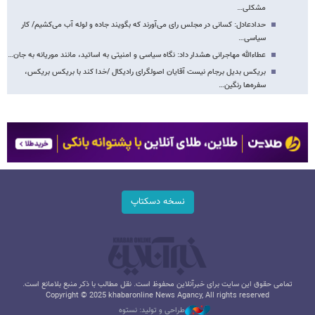
مشکلی…
حدادعادل: کسانی در مجلس رای می‌آورند که بگویند جاده و لوله آب می‌کشیم/ کار
سیاسی…
عطاءالله مهاجرانی هشدار داد: نگاه سیاسی و امنیتی به اساتید، مانند موریانه به جان…
بریکس بدیل برجام نیست آقایان اصولگرای رادیکال /خدا کند با بریکس بریکس،
سفره‌ها رنگین…
نسخه دسکتاپ
تمامی حقوق این سایت برای خبرآنلاین محفوظ است. نقل مطالب با ذکر منبع بلامانع است.
Copyright © 2025 khabaronline News Agancy, All rights reserved
طراحی و تولید: نستوه