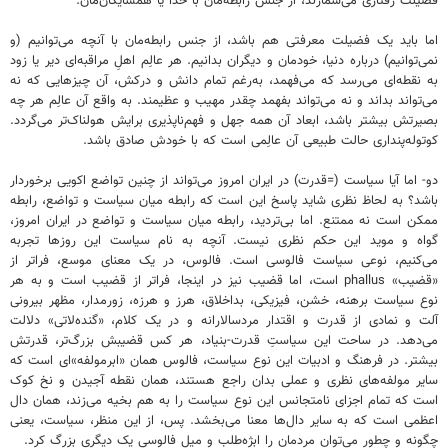
فضیلت رفتاری می‌شمارند، از جنس رابطه‌مان با خدا یا همسایگان‌مان.
اما باید یک فضیلت معرفتی هم باشد، از جنس رابطه‌مان با آنچه می‌توانیم (و
نمی‌توانیم) درباره دنیا، خودمان و دیگران بدانیم. هر عالِم اهلِ‌ مراقبه‌ای دیر یا زود
به نقطه‌ای می‌رسد که می‌فهمد، به‌رغم تمام دانش و درکش، آن چیزهایی که نه
می‌تواند بداند و نه می‌تواند بفهمد چقدر مهیب و عظیمند. به ‌واقع آن عالِم هر چه
بصیرتش بیشتر باشد، ابعاد آن ‌همه جهل و فهم‌ناپذیری برایش هولناک‌تر می‌گردد.
کوتوله‌پنداری حالت طبیعی آن عالِمی است که با خودش صادق باشد.
دو- اما آیا سیاست (=قدرت) در ایران امروز می‌تواند از چنین تواضع اکویی برخوردار
باشد؟ به ‌لحاظ نظری شاید پاسخ این است که رابطه میان سیاست و تواضع، رابطه
ممکن است نه ممتنع. اما بی‌تردید، رابطه میان سیاست و تواضع در ایران امروز،
گواه و موید این حکم نظری نیست. آنچه به نام سیاست این‌ روزها تجربه
می‌کنیم، نوعی سیاست فالوسی است. فالوس، در یک معنای موسع، فراتر از
«قضیب» phallus است، اما قضیب نیز در اینجا، فراتر از قضیب است و به هر
نوع سیاست برهنه، خشن، فیزیکی، بداخلاق، هرز و هرزه، زورمدار، مظهر بیرونی
آلت و نمادی از قدرت و اقتدار مردسالارانه و در یک کلام، «گنده‌لاتی» دلالت
می‌دهد. در ساحت این سیاستِ قدرت-بنیاد، هر کس قضیبش بزرگ‌تر، قدرتش
بیشتر. در فرهنگ و ادبیات این نوع سیاست، فالوس همان «ابرمولفه»ای است که
سایر مولفه‌های نظری و عملی بدان راجع هستند، همان نقطه آجیدن و نخ کوک
است که تمام اجزای نامتجانس این‌ نوع سیاست را به ‌هم بخیه می‌زند، همان دال
اعظمی است که به سایر دال‌ها معنا می‌بخشد. پس، از این منظر، سیاست، یعنی
چگونه و چطور می‌توان مردمان را ابژه‌طلب و میلِ فالوسی یک دیگری بزرگ کرد.