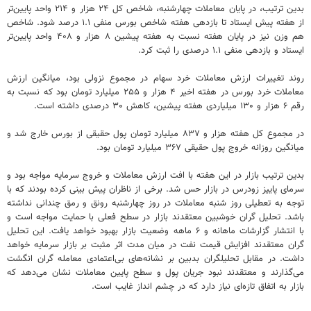
بدین ترتیب، در پایان معاملات چهارشنبه، شاخص کل ۲۴ هزار و ۲۱۴ واحد پایین‌تر
از هفته پیش ایستاد تا بازدهی هفته شاخص بورس منفی ۱.۱ درصد شود. شاخص
هم وزن نیز در پایان هفته نسبت به هفته پیشین ۸ هزار و ۴۰۸ واحد پایین‎‌تر
ایستاد و بازدهی منفی ۱.۱ درصدی را ثبت کرد.
روند تغییرات ارزش معاملات خرد سهام در مجموع نزولی بود، میانگین ارزش
معاملات خرد بورس در هفته اخیر ۴ هزار و ۲۵۵ میلیارد تومان بود که نسبت به
رقم ۶ هزار و ۱۳۰ میلیاردی هفته پیشین، کاهش ۳۰ درصدی داشته است.
در مجموع کل هفته هزار و ۸۳۷ میلیارد تومان پول حقیقی از بورس خارج شد و
میانگین روزانه خروج پول حقیقی ۳۶۷ میلیارد تومان بود.
بدین ترتیب بازار در این هفته با افت ارزش معاملات و خروج سرمایه مواجه بود و
سرمای پاییز زودرس در بازار حس شد. برخی از ناظران پیش بینی کرده بودند که با
توجه به تعطیلی روز شنبه معاملات در روز چهارشنبه رونق و رمق چندانی نداشته
باشد. تحلیل گران خوشبین معتقدند بازار در سطح فعلی با حمایت مواجه است و
با انتشار گزارشات ماهانه و ۶ ماهه وضعیت بازار بهبود خواهد یافت. این تحلیل
گران معتقدند افزایش قیمت نفت در میان مدت اثر مثبت بر بازار سرمایه خواهد
داشت. در مقابل تحلیلگران بدبین بر نشانه‌های بی‌اعتمادی معامله گران انگشت
می‌گذارند و معتقدند نبود جریان پول و سطح پایین معاملات نشان می‌دهد که
بازار به اتفاق تازه‌ای نیاز دارد که در چشم انداز غایب است.