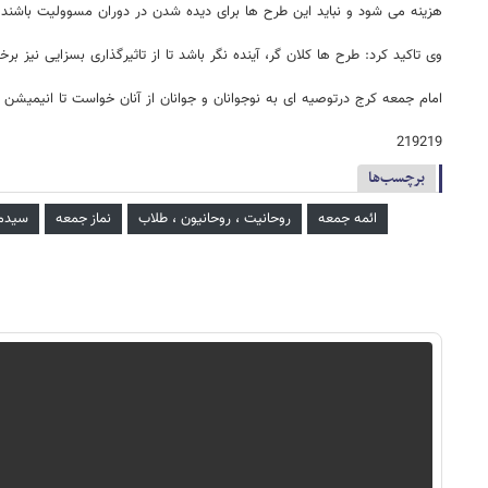
هزینه می شود و نباید این طرح ها برای دیده شدن در دوران مسوولیت باشند.
وی تاکید کرد: طرح ها کلان گر، آینده نگر باشد تا از تاثیرگذاری بسزایی نیز برخو
امام جمعه کرج درتوصیه ای به نوجوانان و جوانان از آنان خواست تا انیمیشن ب
219219
برچسب‌ها
ائمه جمعه
روحانیت ، روحانیون ، طلاب
نماز جمعه
سیدم