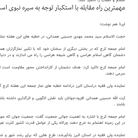
اسلام و انقلاب را ناامید کنند.
مهمترین راه مقابله با استکبار توجه به سیره نبوی ا
ایرنا هم نوشت؛
حجت الاسلام سید محمد مهدی حسینی همدانی، در خطبه های این هفته نماز جم
امام جمعه کرج که در بخش دیگری از سخنان خود که با تکبیر نمازگزاران همر
دشمنان گاهی اسلام هراسی و گاهی شیعه هراسی را راه می اندازند و در دنیا 
امام جمعه کرج تاکید کرد: هدف دشمنان از کارانداختن محور مقاومت است ام
سرمی دهند.
نماینده ولی فقیه دراستان البرز درادامه خطبه های نماز جمعه این هفته کرج گ
آیت الله حسینی همدانی افزود:جوانان باید نقش الگویی و اثرگذاری داشته باش
باشند .
امام جمعه کرج با اشاره به اهمیت جوانی جمعیت گفت: جمعیت جوان که مورد 
در این زمینه اهتمام به خرج دهند چراکه یکی از عوامل قدرت کشور کثرت نف
نماینده ولی فقیه در استان البرز یادآورشد: طرح هایی که برای رشد شهر و ش