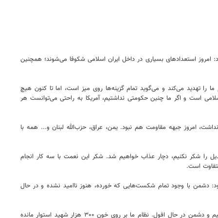
د: امروز استعدادهای بسیاری در داخل ایران اسلامی شکوفا می‌شوند؛ همچنین
را تهدید می‌کند و می‌گوید تمام گزینه‌ها روی میز است‌، اما تا کنون هیچ
اسلامی است و اگر ما چنین حکومتی نداشتیم، آمریکا به راحتی می‌توانست هر
شت، امروز جبهه مقاومت هم نبود. یمن، عراق، حزب‌الله لبنان و... همه با
یل را شکر نکنیم، دچار عذاب خواهیم شد. شکر این نعمت با سه کار انجام
تفاوت است.
ود: دشمن با وجود تمام شکست‌هایی که خورده، هنوز ناامید نشده و در حال
وی با تاکید بر اینکه امروز وحدت، امنیت ملی و اقتصاد جزو مسائل اصلی ماست، عنوان کرد: اگر از این مسائل غفلت کنیم، ضربه می‌خوریم‌. ما در حال رشد هستیم و دشمن در حال افول‌. نظام ما بر روی خون ۳۰۰ هزار شهید استوار مانده