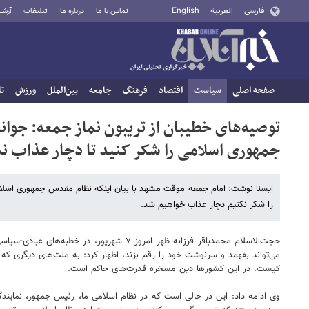
فارسی
العربية
English
تماس با ما
درباره ما
تبلیغات
آرشی
صفحه اصلی
سیاست
اقتصاد
فرهنگ
جامعه
بین‌الملل
ورزش
تا
توصیه‌های خطیبان از تریبون نماز جمعه: جوا
جمهوری اسلامی را شکر کنید تا دچار عذاب ن
ایسنا نوشت: امام جمعه موقت مشهد با بیان اینکه نظام مقدس جمهوری اسلامی
را شکر نکنیم دچار عذاب خواهیم شد.
حجت‌الاسلام محمدباقر فرزانه ظهر امروز ۷ شه
می‌تواند بفهمد و سرنوشت خود را رقم بزند، اظهار کرد: به ملت‌های دیگری ک
کیست. در این کشورها دین مسخره قدرت‌های حاکم است.
وی ادامه داد: این در حالی است که در نظام اسلامی ما، رئیس جمهور، نمای