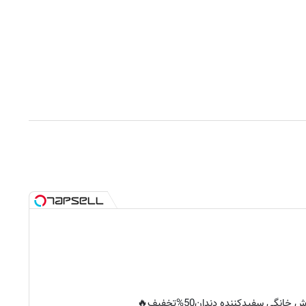
خانگی سفیدکننده دندان50%تخفیف🔥