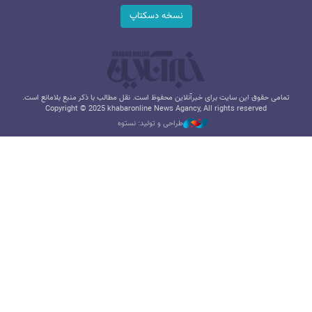
نسخه دسکتاپ
تمامی حقوق این سایت برای خبرآنلاین محفوظ است. نقل مطالب با ذکر منبع بلامانع است.
Copyright © 2025 khabaronline News Agancy, All rights reserved
طراحی و تولید: نستوه