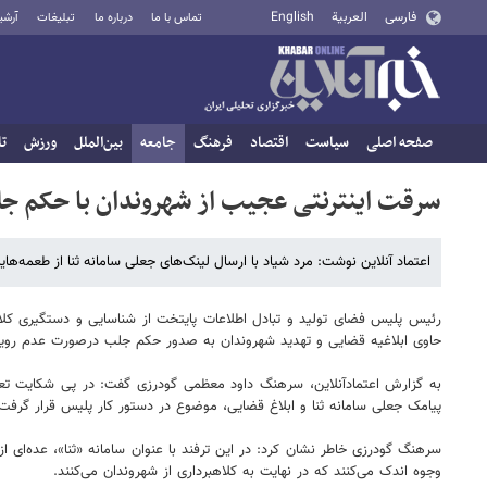
فارسی
العربية
English
تماس با ما
درباره ما
تبلیغات
آرشی
صفحه اصلی
سیاست
اقتصاد
فرهنگ
جامعه
بین‌الملل
ورزش
تا
سرقت اینترنتی عجیب از شهروندان با حکم ج
اعتماد آنلاین نوشت: مرد شیاد با ارسال لینک‌های جعلی سامانه ثنا از طعمه‌ه
رئیس پلیس فضای تولید و تبادل اطلاعات پایتخت از شناسایی و دستگیری کلاهبر
حاوی ابلاغیه قضایی و تهدید شهروندان به صدور حکم جلب درصورت عدم رویت 
به گزارش اعتمادآنلاین، سرهنگ داود معظمی گودرزی گفت: در پی شکایت تعدا
پیامک جعلی سامانه ثنا و ابلاغ قضایی، موضوع در دستور کار پلیس قرار گرفت
سرهنگ گودرزی خاطر نشان کرد: در این ترفند با عنوان سامانه «ثنا»، عده‌ای ا
وجوه اندک می‌کنند که در نهایت به کلاهبرداری از شهروندان می‌کنند.