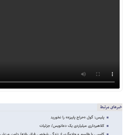
خبرهای مرتبط
پلیس: گول «حراج پاییزه» را نخورید
کلاهبرداری میلیاردی یک دعانویس/ جزئیات
کاسبی با طلسم و جادوگری از زندگی شخصی فراتر رفته/ دامن ورز