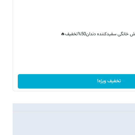
خانگی سفیدکننده دندان50%تخفیف🔥
تخفیف ویژه!