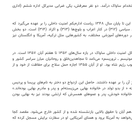
 استخدام ساواک درآمد. دو نفر معرفش، یکی ضرابی مدیرکل اداره ششم (اداری
او در اداره‌یکم اداره‌کل امنیت‌داخلی، پس از یک سال ریاست «بخش کمونیستی» را بر عهده می‌گیرد و تا سوم مرداد ۱۳۴۵ در همین مسئولیت باقی است. پس از این تا پایان سال ۱۳۴۸ ریاست اداره‌یکم امنیت داخلی را بر عهده می‌گیرد که
مسئولیتش کشف، مراقبت و تعقیب فعالیت‌های براندازی است. مهم‌ترین بخش‌های زیرمجموعه او، احزاب و گروه‌های کمونیست (۳۱۱) و احزاب و گروه‌های افراطی سیاسی (۳۱۲) در کنار اعراب و بلوچ‌ها (۳۱۳) و اکراد (۳۱۴) است. دو بخش
 دوره‌های آموزشی مختلف، به کشورهایی مثل ترکیه، آمریکا و انگلستان نیز
ثابتی از واپسین روزهای ۱۳۴۸ تا ۲۳ فروردین ۱۳۵۲ یکی از دو معاون اداره‌کل سوم (امنیت داخلی) است. مهم‌ترین مسئولیت او که باعث شهرتش می‌شود، مدیرکل امنیت داخلی ساواک در بازه سال‌های ۱۳۵۲ تا هفتم آبان ۱۳۵۷ است. در
مونیسم ــ تروریسم» می‌نامد تا مجاهدین‌خلق و روحانیان مبارز سراسر کشور و
مردم عادی و حتی ضربه زدن به تیمور بختیار، اولین رئیس ساواک که در عراق مستقر و ضد رژیم شاه فعال بود. ثابتی در این سال‌ها بخشی از رأس ماشین سرکوب رژیم شاه بود. او از آبان ۱۳۵۵ اجازه حمل سلاح برای حفاظت از خود و از
رش بود) در هتل آریا شرایتون تهران برگزار شد. مراسمی که ۱۲ نیروی ساواک تهران حفاظت از آن را بر عهده داشتند. حاصل این ازدواج دو دختر به نام‌های پریسا و پردیس
ز بدو تولد در خانواده بهایی می‌زیسته‌ام و پدر و مادرم بهایی بوده‌اند.»
بوده، ولی در اسناد بهاییت نام او با شماره تسجیل ۶۶۳۸۳ وجود دارد. همچنین علاوه بر خانواده خودش، پدر و عموهای همسرش که ارتشی بودند نیز به بهایی بودن
 دهم آبان با حقوق بالایی بازنشسته شده و از کشور خارج می‌شود. مقصد کجا
‌خواهد به آمریکا برود و همتای آمریکایی او در سفارت برایش مسجل کرده که