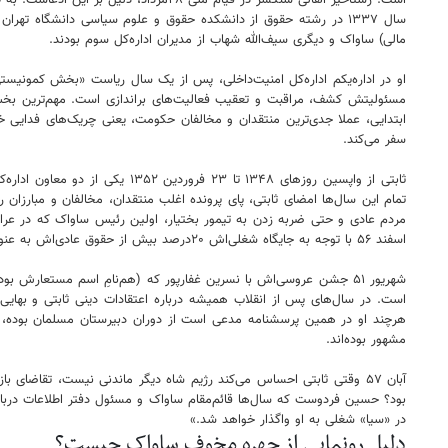
است. رستاخیز اهالی سنگسر در قیام ملی ۲۸مرداد، دلیل بر این ادعاست. به طریق اولویت اینجانب نیز فردی شاهدوست و وطن‌پرست می‌باشم.»
سال ۱۳۳۷ در رشته حقوق از دانشکده حقوق و علوم سیاسی دانشگاه ت
مالی) ساواک و دیگری سیف‌الله شهاب از مدیران اداره‌کل سوم بودند.
ابتدایی، عملا جدی‌ترین منتقدان و مخالفان حکومت، یعنی چریک‌های فدایی خ
سفر می‌کند.
تمام این سال‌ها امضای ثابتی، پای پرونده اغلب منتقدان، مخالفان و مبارزان 
اسفند ۵۶ با توجه به جایگاه شغلی‌اش ۲۰درصد بیش از حقوق ‌عادی‌اش به عنوان «فوق‌العاده خطرات شغلی» دریافت می‌کند.
است. در سال‌های پس از انقلاب همیشه درباره اعتقادات دینی ثابتی و بهایی‌ 
مشهور بوده‌اند.
آبان ۵۷ وقتی ثابتی احساس می‌کند رژیم شاه دیگر ماندنی نیست، تقاض
بود؟ حسین فردوست که سال‌ها قائم‌مقام ساواک و مسئول دفتر اطلاعات دربار 
در «سیا» شغلی به او واگذار خواهد شد.»
دلیل رونمایی از چهره مخوف ساواک چیست؟