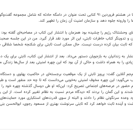
ثابتی پس از پیروزی انقلاب اسلامی در سکوت و انزوای کامل زندگی می‌کرد، اما در هشتم فروردین ۹۱ کتاب
را وارونه جلوه دهد و سازمان امنیت آن زمان را تطهیر کند.
 وحشتناک رژیم را چشیده بود همزمان با انتشار این کتاب در مصاحبه‌ای گفته بود: ث
و تدوینگر کتاب خاطرات ثابتی، این اثر مورد نقد قرار گیرد. من در این جلسه صحبت 
ی که ثابت بیان کرده درست نیست. حال ممکن است ثابتی برای شکنجه شخصا شلاقی دستش
ار به زندانیان به بازجویان دستور می‌داد. بعد از انتشار این کتاب، ثابتی برای یک 
‌جم آنلاین گفت: پرویز ثابتی از یک موقعیت برجسته‌ای در حاکمیت پهلوی و دستگاه‌
لاب می‌گوید: این چهره مخوف امنیتی به‌خوبی می‌دانست که تا چه حد منفور است و طب
لام حضور در عرصه‌های اجتماعی تصریح کرد: این‌که او طی دوسال گذشته چهره خود را 
نظام شدند و این گمان را بردند که دیدگاه مردم نسبت به نظام تغییر کرده است. از این
د وعده سرنگونی نظام را دادند و البته از سوی قدرت‌های استکباری مورد حمایت‌ها
آینده ثابت خواهد کرد که ثابتی سرنوشت بهتری از مسعود رجوی، ابوالحسن بنی‌صدر، 