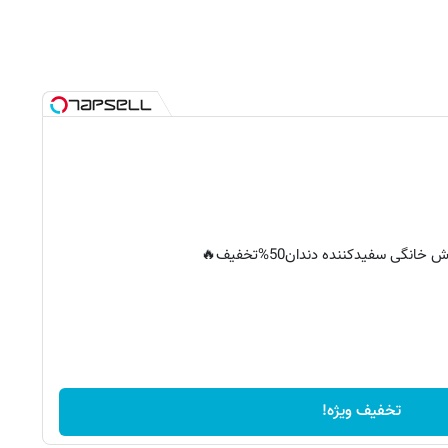
خانگی سفیدکننده دندان50%تخفیف🔥
تخفیف ویژه!