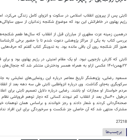
رژیم پهلوی در خاطراتش این بود که موضوع شکنجه زندانیان از سوی ساواکی‌ها 
درهمین زمینه عزت مطهری از مبارزان قبل از انقلاب که سال‌ها طعم شکنجه‌های
بررسی کتاب به یکی از مراکز پژوهشی دعوت شدم تا با حضور برخی کارشناسان 
هنوز آثار شکنجه روی آن باقی مانده بود. به تدوینگر کتاب گفتم که حرف‌های
ثابتی که کارش بازجویی نبود. او یک مقام امنیتی در رژیم پهلوی بود و برای فش
۲۲بهمن۱۴۰۱ عکسی ازاو به همراه همسر ودخترش منتشر شد که جنجال‌های زیادی را به همراه داشت و حاکی از آن بود که این چهره امنیتی بعد از سال‌ها زندگی مخفی در پی آن است که در عرصه‌های اجتماعی حضور بیشتری داشته باشد.
مسعود رضایی، پژوهشگر تاریخ معاصر درباره این رونمایی‌های نمایشی به جام
سرکوبگری به‌جای گذاشت. وی درباره انزواطلبی ثابتی طی سه دهه بعد از انق
مردم خواستار او مجازات او باشند. رضایی درباره دلایل تصمیم ثابتی برای اع
درطول ۴۰سال بعد از انقلاب کم نبودند کسانی که دچار توهم فروپاشی 
صحنه‌گردانی کردند و شعار دادند و رجز خواندند و براساس همان توهمات خو
مشترک منتهی شد که آن حاصلی جز شکست و سرخوردگی برای این افراد نداشت و 
27218
برچسب‌ها