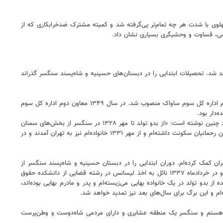
در سال ۱۳۵۴ بود. شکنجه‌های مرگبار متهمان و مخالفان حکومت پهلوی با شدت هر چه تمام‌تر پی‌گرفته شد و کمیته مشترک ضدخرابکاری که از
حمی، قساوت و وحشیگری بسیاری نشان داد.
ایی در بخش سنگسر از توابع شهرستان سمنان متولد شد. تحصیلات ابتدایی را در دبستان‌های حسینیه و شاه‌پسند سنگسر گذراند
سال ۱۳۳۷ از دانشکده حقوق دانشگاه تهران در رشته قضایی مدرک کارشناسی گرفت. در همین سال به استخدام ساواک درآمد و در سال ۱۳۴۵ به ریاست اداره یکم اداره کل سوم ساواک منصوب شد. در سال ۱۳۴۹ معاون دوم اداره کل سوم
ثابتی در بدو استخدام در ساواک که در بهمن ۱۳۳۷ و توسط مدیرکل وقت اداره کل ششم ساواک (ضرابی) معرفی شده بود، درباره پیشینه خانوادگی و تحصیلی خود چنین نوشته است: «از بدو تولد تا مهر ۱۳۲۸ در سنگسر از بخش‌های سمنان
در محله‌ای به نام تپه‌سر سکونت داشته‌ام و از مهر ۱۳۲۸ برای گذراندن تحصیلات متوسطه به تهران آمدم و مدت سه سال در منزل شوهر خواهرم، آقای محمدحسین رحمانیان سکونت داشته‌ام و از مهر ۱۳۳۱ خانواده‌ام نیز به تهران آمدند و در
هران کمک کرده‌ام. دوران ابتدایی را در دبستان حسینیه و شاه‌پسند سنگسر از
سال ۱۳۲۲ تا ۱۳۲۸ و دوران دبیرستان در فیروز فهرام و تهران از ۱۳۲۸ تا ۱۳۳۴ و در دانشکده حقوق دانشگاه تهران از ۱۳۳۴ تا ۱۳۳۷ مشغول به تحصیل بوده‌ام و در خردادماه ۱۳۳۷ نائل به اخذ لیسانس در رشته قضایی از دانشکده حقوق
ز بدو تولد در یک خانواده بهایی می‌زیسته‌ام و پدر و مادرم بهایی بوده‌اند،
سر هستم و سنگسر یک منطقه عشایری و دارای مردمی شاه‌دوست و وطن‌پرست