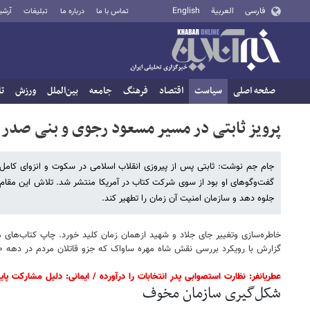
فارسی
العربية
English
تماس با ما
درباره ما
تبلیغات
آرشی
صفحه اصلی
سیاست
اقتصاد
فرهنگ
جامعه
بین‌الملل
ورزش
تا
پرویز ثابتی در مسیر مسعود رجوی و بنی صدر
گفت‌وگوهای او بود از سوی شرکت کتاب در آمریکا منتشر شد. تلاش این مقام ا
جلوه دهد و سازمان امنیت آن زمان را تطهیر کند.
خاطره‌سازی وتغییر جای جلاد و شهید ازهمان زمان کلید خورد. چاپ کتاب‌ها
گزارش با رویکرد بررسی نقش شاه مهره ساواک که جزو قاتلان مردم در دهه ۵۰ محسوب می شود، خواهد بود.
عطریانفر: نظارت استصوابی پدرِ انتخابات را درآورده / ایمانی: دلیل مشارکت پایین که رد صلا
شکل‌گیری سازمان مخوف