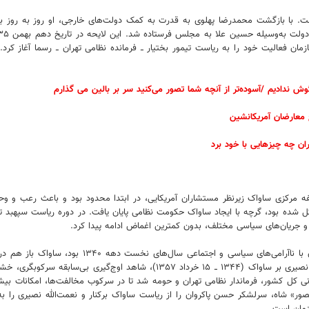
ال از کودتای انگلیسی ــ آمریکایی ۲۸ مرداد می‌گذشت. با بازگشت محمدرضا پهلوی به قدرت به کمک دولت‌های 
دادیم /آسوده‌تر از آنچه شما تصور می‌کنید سر بر بالین می گذارم
 معارضان آمریکانشین
ان چه چیزهایی با خود برد
فه مرکزی ساواک زیرنظر مستشاران آمریکایی، در ابتدا محدود بود و باعث رعب‌ و 
 و جریان‌های سیاسی مختلف، بدون کمترین اغماض ادامه پیدا کرد.
در دوره ریاست سرلشکر حسن پاکروان بر ساواک (۱۳۴۳
نشان نداد و با تمام قوا به میدان آمد.در طول دوره ریاست ارتشبد نعمت‌الله نصیری
قیام ۱۵ خرداد ۱۳۴۲، علاوه بر ریاست شهربانی کل کشور، فرماندار نظامی تهران و حومه شد تا در سرکوب مخ
ور» شاه، سرلشکر حسن پاکروان را از ریاست ساواک برکنار و نعمت‌الله نصیری را 