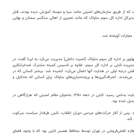
سط کارمندان ساواک که از طریق سازمان‌های امنیتی مانند سیا و موساد آموزش دیده بودند، قتل
یرکل اداره کل سوم ساواک که مانند نصیری از اهالی سنگسر سمنان و بهایی
ت و امنیت کشور ۱۳۳۵ ــ ۱۳۵۷» در مورد نقش پرویز ثابتی که از اوایل دهه ۱۳۵۰ تا ماه‌های پایانی رژیم پهلوی بر اداره کل سوم ساواک (امنیت داخلی) مدیریت می‌کرد به ایرنا گفت: در
 مدیریت ثابتی بر اداره کل سوم، علاوه بر تاسیس کمیته مشترک ضدخرابکاری
ش درجه اولی در هدایت آنها اعمال می‌کرد، کشیده شد. بیشتر کسانی که در
‌شدند. اعتراف‌گیری‌ها و پرونده‌سازی‌های ساواک برای کسانی‌ که به‌دلایل و
ارتشبد حسین فردوست (رئیس دفتر ویژه اطلاعات حکومت پهلوی)، ثابتی را فردی جاه‌طلب و متظاهر می‌داند که ساواک در دوران مدیریتش بر اداره کل سوم به نهایت بدنامی رسید. ثابتی در دهه ۱۳۵۰ به‌عنوان مقام امنیتی که هرازگاهی در
بدیل شده بود.
اد. پس از آغاز حرکت‌های مردمی دوران انقلاب، ثابتی طرفدار سیاست سرکوب
ر مغازه‌ کفش‌فروشی در تهران توسط محافظ همسر ثابتی بود که با وجود فضای