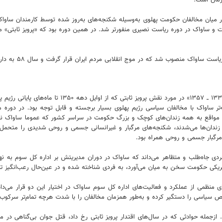
زمان است.
 در ابتدای دهه۵۰، ایجاد رعب و وحشت در میان مخالفان حکومت پهلوی به‌وسیله شکنجه‌های به‌روز شده تو
و ساواک در دوره ریاست نصیری منفورتر شد. در همین دوره بود که «پرویز ثابتی» مد
دکتر مظفر شاهدی، نویسنده کتاب «ساواک: سازمان اطلاعا
‌تر ساواک با مخالفان سیاسی رژیم پهلوی بسیار برجسته و قابل توجه بود. در دوره
 مواقع به‌ همه زندان‌های کوچک و بزرگ حکومت در سراسر کشور که عموما ساواک نق
و زندان‌ها می‌شدند، شکنجه‌های مرگبار و غیرانسانی جسمی و روحی شدیدی را متحمل می
 مرگبار جسمی و روحی همراه بود.
 چریکی حکومت سخن به میان می‌آورد، به فردی شناخته شده و در عین‌حال رعب‌انگیز ت
ی منظمی از عملکرد و فعالیت‌های اداره کل سوم ساواک در اختیار این دو قرار می‌د
. ازجمله حوادثی که در سال‌های اقتدار پرویز ثابتی رخ داد، قتل جوان بی‌گناهی د