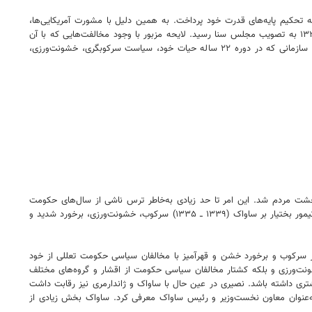
خارجی، او روز به روز به تحکیم پایه‌های قدرت خود پرداخت. به همین دلیل با مشورت آمریکایی‌ها،
لایحه تشکیل ساواک (سازمان اطلاعات و امنیت کشور) پس از تشکیل هیأت دولت به‌وسیله حسین علا به مجلس فرستاده شد. این لایحه در تاریخ دهم بهمن ۱۳۳۵ به تصویب مجلس سنا رسید. لایحه مزبور با وجود مخالفت‌هایی که با آن
شد، چون وجود آن برای استقرار رژیم ضروری بود، به تصویب رسید و این سازمان فعالیت خود را به ریاست تیمور بختیار ــ فرمانده نظامی تهران ــ رسما آغاز کرد. سازمانی که در دوره ۲۲ ساله حیات خود، سیاست سرکوبگری، خشونت‌ورزی،
وحشت مردم شد. این امر تا حد زیادی به‌خاطر ترس ناشی از سال‌های حکومت
نظامی تهران بود که حکومت به ایجاد یک جو خفقان‌آمیز و سرکوب مخالفان نائل شده بود، گرچه با ایجاد ساواک حکومت نظامی پایان یافت. در دوره ریاست سپهبد تیمور بختیار بر ساواک (۱۳۳۹ ــ ۱۳۳۵) سرکوب، خشونت‌ورزی، برخورد شدید و
 ــ ۱۳۴۰) که همزمان با ناآرامی‌های سیاسی و اجتماعی سال‌های نخست دهه ۱۳۴۰ بود، ساواک باز هم در سرکوب و برخورد خشن و قهرآمیز با مخالفان سیاسی حکومت تعللی از خود
 بر ساواک (۱۳۴۴ ــ ۱۵ خرداد ۱۳۵۷)، شاهد اوج‌گیری بی‌سابقه سرکوبگری، ‌خشونت‌ورزی و بلکه کشتار مخالفان سیاسی حکومت از اقشار و گروه‌های مختلف
الفت‌ها، امکانات بیشتری داشته باشد. نصیری در عین حال با ساواک و ژاندارمری نیز رقابت داشت
به‌عنوان معاون نخست‌وزیر و رئیس ساواک معرفی کرد. ساواک بخش زیادی از