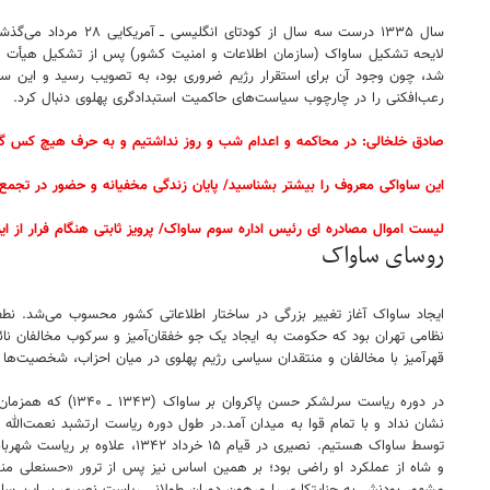
سال ۱۳۳۵ درست سه س
رعب‌افکنی را در چارچوب سیاست‌های حاکمیت استبدادگری پهلوی دنبال کرد.
صادق خلخالی: در محاکمه و اعدام شب و روز نداشتیم و به حرف هیچ کس گوش ن
این ساواکی معروف را بیشتر بشناسید/ پایان زندگی مخفیانه و حضور در تجمع
لیست اموال مصادره ای رئیس اداره سوم ساواک/ پرویز ثابتی هنگام فرار از ایر
روسای ساواک
ایجاد ساواک آغاز تغییر بزرگی در ساختار اطلاعاتی کشور محسوب می‌شد. نط
قهرآمیز با مخالفان و منتقدان سیاسی رژیم ‌پهلوی در میان احزاب، شخصیت‌ها
توسط ساواک هستیم. نصیری در 
و شاه از عملکرد او راضی بود؛ بر همین اساس نیز پس از ترور «حسنعلی منص