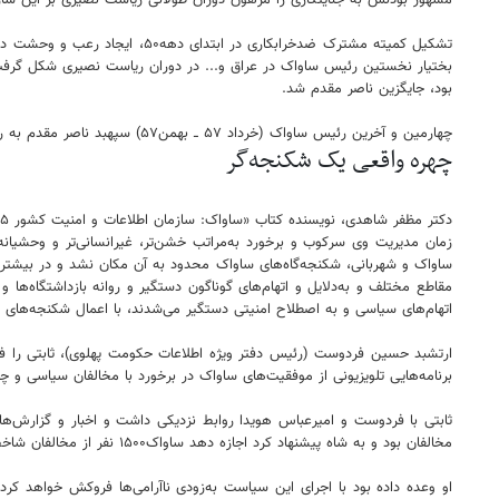
مشهور بودنش به جنایتکاری را مرهون دوران طولانی ریاست نصیری بر این سا
تشکیل کمیته مشترک ضدخرابکاری
بختیار نخستین رئیس ساواک در عراق و... در دوران ریاست نصیری شکل گرفت 
بود، جایگزین ناصر مقدم شد.
چهارمین و آخرین رئیس ساواک (خرداد ۵۷ ــ بهمن۵۷) سپهبد ناصر مقدم به ریاست ساواک منصوب شد که در موج انقلابی مردم ایران قرار گرفت و سال ۵۸ به دار مجازات آویخته شد.
چهره واقعی یک شکنجه‌گر
زمان مدیریت وی سرکوب و برخورد به‌مراتب خشن‌تر، غیرانسانی‌تر و وحشیانه
ساواک و شهربانی، شکنجه‌گاه‌های ساواک محدود به آن مکان نشد و در بیشتر
مقاطع مختلف و به‌دلایل و اتهام‌های گوناگون دستگیر و روانه بازداشتگاه‌ها 
اتهام‌های سیاسی و به‌ اصطلاح امنیتی دستگیر می‌شدند، با اعمال شکنجه‌های
برنامه‌هایی تلویزیونی از موفقیت‌های ساواک در برخورد با مخالفان سیاسی و
ثابتی با فردوست و امیرعباس هویدا روابط نزدیکی داشت و اخبار و گزارش‌ها
مخالفان بود و به شاه پیشنهاد کرد اجازه دهد ساواک۱۵۰۰ نفر از مخالفان شاخص سیاسی را دستگیر کرده و به‌طور همزمان مخالفان را با شدت هرچه تمام‌تر سرکوب کند.
او وعده داده بود با اجرای این سیاست به‌زودی ناآرامی‌ها فروکش خواهد کرد