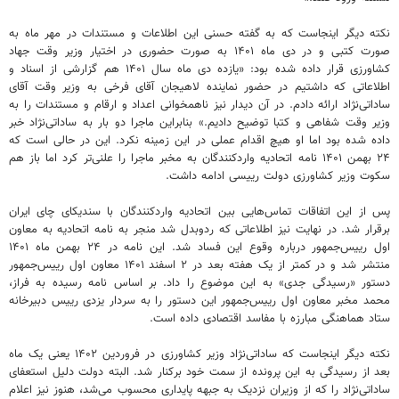
نکته دیگر اینجاست که به گفته حسنی این اطلاعات و مستندات در مهر ماه به
صورت کتبی و در دی ماه ۱۴۰۱ به صورت حضوری در اختیار وزیر وقت جهاد
کشاورزی قرار داده شده بود: «یازده دی ماه سال ۱۴۰۱ هم گزارشی از اسناد و
اطلاعاتی که داشتیم در حضور نماینده لاهیجان آقای فرخی به وزیر وقت آقای
ساداتی‌نژاد ارائه دادم. در آن دیدار نیز ناهمخوانی اعداد و ارقام و مستندات را به
وزیر وقت شفاهی و کتبا توضیح دادیم.» بنابراین ماجرا دو بار به ساداتی‌نژاد خبر
داده شده بود اما او هیچ اقدام عملی در این زمینه نکرد. این در حالی است که
۲۴ بهمن ۱۴۰۱ نامه اتحادیه واردکنندگان به مخبر ماجرا را علنی‌تر کرد اما باز هم
سکوت وزیر کشاورزی دولت رییسی ادامه داشت.
پس از این اتفاقات تماس‌هایی بین اتحادیه واردکنندگان با سندیکای چای ایران
برقرار شد. در نهایت نیز اطلاعاتی که ردوبدل شد منجر به نامه اتحادیه به معاون
اول رییس‌جمهور درباره وقوع این فساد شد. این نامه در ۲۴ بهمن ماه ۱۴۰۱
منتشر شد و در کمتر از یک هفته بعد در ۲ اسفند ۱۴۰۱ معاون اول رییس‌جمهور
دستور «رسیدگی جدی» به این موضوع را داد. بر اساس نامه رسیده به فراز،
محمد مخبر معاون اول رییس‌جمهور این دستور را به سردار یزدی رییس دبیرخانه
ستاد هماهنگی مبارزه با مفاسد اقتصادی داده است.
نکته دیگر اینجاست که ساداتی‌نژاد وزیر کشاورزی در فروردین ۱۴۰۲ یعنی یک ماه
بعد از رسیدگی به این پرونده از سمت خود برکنار شد. البته دولت دلیل استعفای
ساداتی‌نژاد را که از وزیران نزدیک به جبهه پایداری محسوب می‌شد، هنوز نیز اعلام