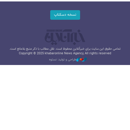
نسخه دسکتاپ
تمامی حقوق این سایت برای خبرآنلاین محفوظ است. نقل مطالب با ذکر منبع بلامانع است.
Copyright © 2025 khabaronline News Agancy, All rights reserved
طراحی و تولید: نستوه