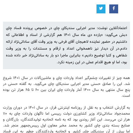
اعتمادآنلاین نوشت: مدیر اجرایی سندیکای چای در خصوص پرونده فساد چای
دبش می‌گوید: «یازده دی ماه سال ۱۴۰۱ هم گزارشی از اسناد و اطلاعاتی که
داشتیم در حضور نماینده لاهیجان آقای فرخی به وزیر وقت آقای ساداتی‌نژاد ارائه
دادم.در آن دیدار نیز ناهمخوانی اعداد و ارقام و مستندات را به وزیر وقت
شفاهی و کتبا توضیح دادیم.» بنابراین ماجرا دو بار به ساداتی‌نژاد خبر داده شده
بود، اما او هیچ اقدام عملی در این زمینه نکرد.
همه چیز از تغییرات چشم‌گیر اعداد واردات چای و ماشین‌آلات در سال ۱۴۰۱ شروع
شد. این را صادق حسنی مدیر اجرایی سندیکای چای می‌گوید. به گفته حسنی در
پنج سال منتهی به سال ۱۴۰۰ آمار واردات چای ایران بین ۶۰ تا ۶۵ هزار تن بوده
است.
به گزارش انتخاب و به نقل از روزنامه اینترنتی فراز، در سال ۱۴۰۱ در دوران وزارت
محمدجواد ساداتی‌نژاد وزیر کشاورزی دولت رییسی اما ناگهان واردات چای به ۱۱۰
هزار تن می‌رسد. این آغاز روندی بود که به نامه اتحادیه تولیدکنندگان، بازرگانان و
صنایع بسته بندی چای کشور به محمد مخبر معاون اول رییس‌جمهور منجر شد.
اما پیش از آن سندیکای چای کشور و اتحادیه واردکنندگان چطور به این فساد