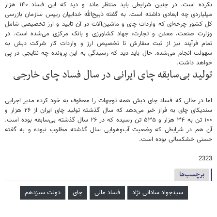
نکرده است. در چنین شرایطی باید منتظر ماند و دید که این فساد ۱۴۰ هزار
میلیاردی چه ابعادی داشته است. به گفته ذبیح‌الله خداییان رییس سازمان بازرسی
کل کشور چرخه‌ای که واردات چای و ماشین‌آلات در آن تایید و ارز تخصیصی شامل
وزارت صنعت، معدن و تجارت، جهاد کشاورزی و بانک مرکزی می‌شده است. در
تمام فرآیند نیز از ثبت سفارش تا تخصیص ارز و واردات کار شرکت دبش به
سهولت انجام می‌شده. حال باید دید که رسیدگی به این پرونده چه نتایجی در پی
خواهد داشت.
تولید بی‌سابقه چای ایرانی در سال فساد چای خارجی
اما در حالی که فساد چای دبش همه توجهات را معطوف به خود کرده مدیر اجرایی
سندیکای چای به فراز خبر می‌دهد که سال گذشته تولید چای ایران از ۲۶ هزار و
۱۰۰ تن به ۳۴ هزار و ۵۳۵ تن رسیده که در ۲۶ سال گذشته بی‌سابقه بوده است.
آن هم در شرایطی که وضعیت آب‌وهوایی سال گذشته مطلوب نبوده و به گفته
حسنی خشکسالی بوده است.
2323
برچسب‌ها
سیدجواد ساداتی نژاد
فساد مالی
چای
دولت سیزدهم