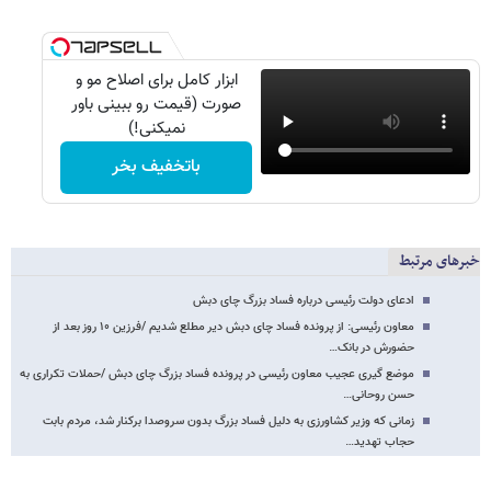
ابزار کامل برای اصلاح مو و
صورت (قیمت رو ببینی باور
نمیکنی!)
باتخفیف بخر
خبرهای مرتبط
ادعای دولت رئیسی درباره فساد بزرگ چای دبش
معاون رئیسی: از پرونده فساد چای دبش دیر مطلع شدیم /فرزین ۱۰ روز بعد از
حضورش در بانک…
موضع گیری عجیب معاون رئیسی در پرونده فساد بزرگ چای دبش /حملات تکراری به
حسن روحانی…
زمانی که وزیر کشاورزی به دلیل فساد بزرگ بدون سروصدا برکنار شد، مردم بابت
حجاب تهدید…