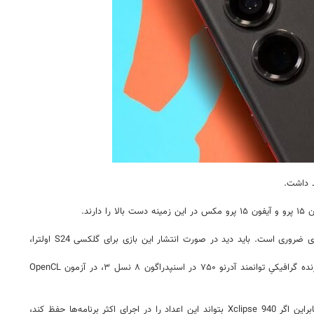
در اجرای بازی Resident Evil Vilage، مشخص شد که پردازنده گرافیکیِ هر دو پرچمدار اپل ۶ گیگابایت حافظه دارد که برای اعمال تنظیمات بصریِ بهتر در این بازی ضروری است. باید دید در صورت انتشار این بازی برای گلکسی S24 اولترا،
همانطور که در بنچمارک‌های قبلی مشخص شده بود، افزایش فرکانس موجب شده این پردازنده عملکرد بهتری از خود نشان دهد. Xclipse 940 در مقایسه با پردازنده گرافیکیِ توانمند آدرنو ۷۵۰ در اسنپدراگون ۸ نسل ۳، در آزمون OpenCL
همچنین باید در نظر داشت که پردازنده‌های گرافیکی، اغلب می‌توانند با فرکانس بوست اجرا شوند، اما این موضوع در اجرای اپلیکیشن‌های مختلف تفاوت دارد، بنابراین اگر Xclipse 940 بتواند این اعداد را در اجرای اکثر برنامه‌ها حفظ کند،