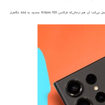
باتوجه به اطلاعات منتشر شده از سوی LaidBackDev در شبکه‌ی اجتماعی X، پردازنده گرافیکی جدید با معماریِ بهبودیافته‌ی RDNA3 در فرکانس ۱۰۹۵ مگاهرتز عمل می‌کند؛ آن هم درحالی‌که فرکانس Xclipse 920 محدود به ۵۵۵ مگاهرتز