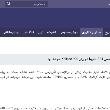
و
ریخ
دانش و فناوری
هوش مصنوعی
اندیشه
دین
کافه خبر
چندرسانه‌ای
با وجود نزدیک‌شدن به سال جدید میلادی و رونمایی رسمی از سری گلکسی S24، هنوز جزئیات زیادی از پردازنده‌ی اگزینوس ۴۰۰
گرافیکیِ آن یعنی Xclipse 940 که قرار است با همکاری AMD، سازنده نام‌آشنای کارت گرافیک AMD و با معماری RDNA3 ساخته شود. این ت