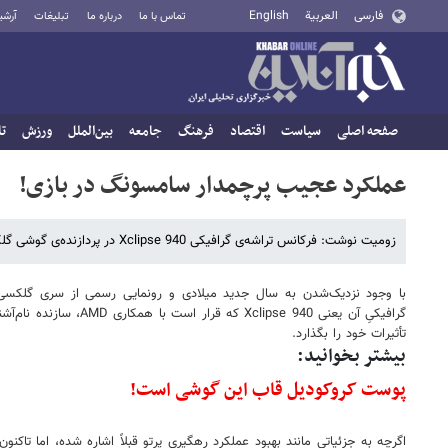
فارسی
العربية
English
تماس با ما
درباره ما
تبلیغات
آرشی
صفحه اصلی
سیاست
اقتصاد
فرهنگ
جامعه
بین‌الملل
ورزش
تا
عملکرد عجیب پرچمدار سامسونگ در بازی!
زومیت نوشت: فرکانس تراشه‌ی گرافیکی Xclipse 940 در پردازنده‌ی گوشی گلکسی S24، تقریباً دو برابر Xclipse 920 خواهد بود.
تأثیرات خود را بگذارد.
بیشتر بخوانید:
پوست کروکودیل قاب این گوشی است!