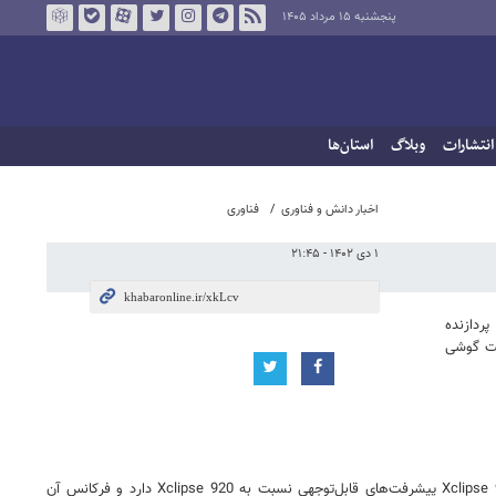
پنجشنبه ۱۵ مرداد ۱۴۰۵
انتشارات
وبلاگ
استان‌ها
اخبار دانش و فناوری
فناوری
۱ دی ۱۴۰۲ - ۲۱:۴۵
۲ اعلام نشده است؛ به ویژه پردازنده
راشه می‌تواند در قیمت گوشی
اگرچه به جزئیاتی مانند بهبود عملکرد رهگیری پرتو قبلاً اشاره شده، اما تاکنون مشخصات دقیقی از این پردازنده گرافیکی به بیرون درز نکرده است. روی کاغذ، Xclipse 940 پیشرفت‌های قابل‌توجهی نسبت به Xclipse 920 دارد و فرکانس آن