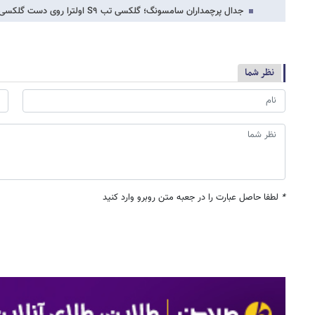
جدال پرچمداران سامسونگ؛ گلکسی تب S۹ اولترا روی دست گلکسی S۲۳ اولترا می‌زند؟
نظر شما
*
لطفا حاصل عبارت را در جعبه متن روبرو وارد کنید