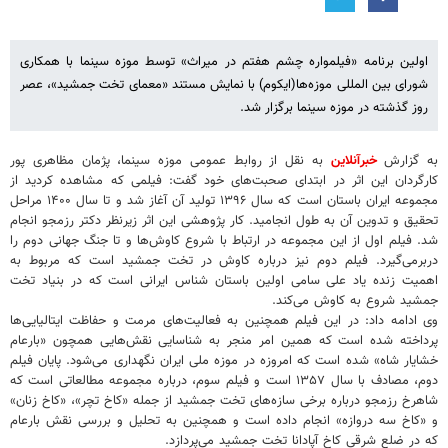
اولین برنامه «فیلمواره چشم هفتم در میراث» توسط موزه سینما با همکاری
شورای بین المللی موزه‌ها(ایکوم) با نمایش مستند «معمای تخت جمشید»، عصر
روز گذشته در موزه سینما برگزار شد.
به گزارش
خبرآنلاین
به نقل از روابط عمومی موزه سینما، پژمان مظاهری پور
کارگردان این اثر در ابتدای صحبت‌های خود گفت: فیلمی که مشاهده کردید از
مجموعه ایران باستان است که سال ۱۳۹۶ تولید آن آغاز شد و تا سال ۱۴۰۰ مراحل
تحقیق و تدوین آن به طول انجامید. کار پژوهشی این اثر زیرنظر دکتر رزمجو انجام
شد. فیلم اول از این مجموعه در ارتباط با شروع کاوش‌ها و تا جنگ جهانی دوم را
دربرمی‌گیرد. فیلم دوم نیز درباره کاوش در تخت جمشید است که مربوط به
اهمیت زنده یاد علی سامی اولین باستان شناس ایرانی است که در بنیاد تخت
جمشید شروع به کاوش می‌کند.
وی ادامه داد: در این فیلم همچنین به فعالیت‌های مرمت و حفاظت ایتالیایی‌ها
پرداخته شده است که همین امر منجر به شناسایی نقش‌هایی همچون «بارعام
خشایار شاه» شده است که امروزه در موزه ملی ایران نگهداری می‌شود. پایان فیلم
دوم، مصادف با سال ۱۳۵۷ است و فیلم سوم، درباره مجموعه مطالعاتی است که
شاهرخ رزمجو درباره برخی سازه‌های تخت جمشید از جمله «کاخ تچر»، «کاخ زنان»
و «کاخ سه دروازه» انجام داده است و همچنین به تحلیل و بررسی نقش بارعام
که در ضلع شرقی کاخ آپادانا تخت جمشید می‌پردازد.