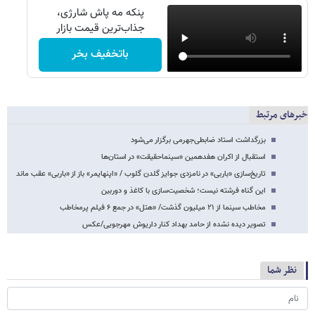
پنکه مه پاش شارژی،
جذاب‌ترین قیمت بازار
باتخفیف بخر
خبرهای مرتبط
بزرگداشت استاد ضابطی‌جهرمی برگزار می‌شود
استقبال از اکران هفدهمین «سینماحقیقت» در استان‌ها
تاریخ‌سازی «باربی» در نامزدی جوایز گلدن گلوب / «اپنهایمر» باز از «باربی» عقب ماند
این گناه فرشته نیست؛ شخصیت‌سازی با کاغذ و دوربین
مخاطب سینما از ۲۱ میلیون گذشت/ «هتل» در جمع ۶ فیلم پرمخاطب
تصویر دیده نشده از حامد بهداد کنار داریوش مهرجویی/عکس
نظر شما