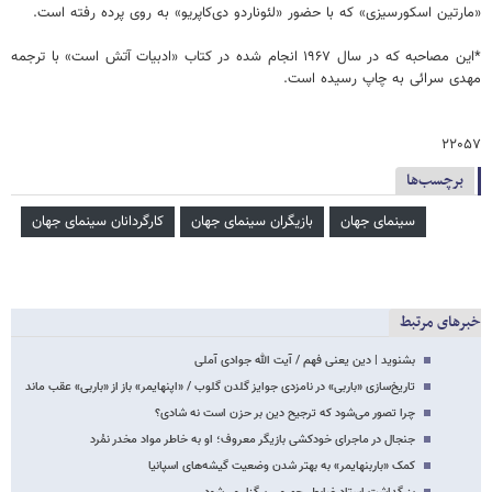
«مارتین اسکورسیزی» که با حضور «لئوناردو دی‌کاپریو» به روی پرده رفته است.
*این مصاحبه که در سال ۱۹۶۷ انجام شده در کتاب «ادبیات آتش است» با ترجمه
مهدی سرائی به چاپ رسیده است.
۲۲۰۵۷
برچسب‌ها
سینمای جهان
بازیگران سینمای جهان
کارگردانان سینمای جهان
خبرهای مرتبط
بشنوید | دین یعنی فهم / آیت الله جوادی آملی
تاریخ‌سازی «باربی» در نامزدی جوایز گلدن گلوب / «اپنهایمر» باز از «باربی» عقب ماند
چرا تصور می‌شود که ترجیح دین بر حزن است نه شادی؟
جنجال در ماجرای خودکشی بازیگر معروف؛ او به خاطر مواد مخدر نمُرد
کمک «باربنهایمر» به بهتر شدن وضعیت گیشه‌های اسپانیا