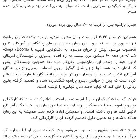
بازیگر و کارگردان اسپانیایی است که موفق به دریافت جایزه‌ جشنواره گویا شده
است.
«پدرو پارامو» پس از قریب به ۷۰ سال روی پرده می‌رود
همچنین در سال ۲۰۲۴ قرار است رمان مشهور «پدرو پارامو» نوشته «خوان رولفو»
نیز به روی پرده سینما برود. این رمان که از رمان‌های پیشگام در آمریکای لاتین
محسوب می‌شود پیش از جریان موسوم به «شکوفایی ادبی» یا «Boom» نوشته
شد که در دهه ۶۰ میلادی قرن بیستم به راه افتاد. بسیاری از نویسندگان آمریکای
لاتین خود را وامدار این رمان‌نویس مکزیکی می‌دانند؛ همچون نویسندگان روس
که اذعان دارند همه‌ آنها از زیر شنل گوگول بیرون آمده‌اند، بسیاری از نویسندگان
آمریکای لاتین نیز خود را وامدار این اثر مهم می‌دانند. گارسیا مارکز بارها اعلام
کرده است که پس از خواندن «پدرو پارامو» شگفت‌زده شده و تصمیم گرفته چنین
رمانی را خلق کند که نهایتا «صد سال تنهایی» را نوشته است.
«رودریگو پریتو» کارگردان این فیلم سینمایی است و اعلام کرده است که کارگردانی
«پدرو پارامو» مسئولیت سنگینی برای او بوده زیرا این رمان روی خوانندگان آمریکای
لاتینی تاثیر فراوان داشته است. او همچنین اعلام کرده است همیشه به این رمان
علاقه داشته‌ و به همین دلیل تصمیم گرفته آن را کارگردانی کند.
«پریتو» فیلمساز مشهوری محسوب می‌شود و در کارنامه‌ هنری او فیلمبرداری آثار
بزرگ و برجسته‌ای همچون «باربی» و «قاتلان ماه گل» دیده می‌شود، جدیدترین اثر