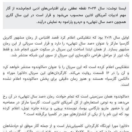
ایسنا نوشت: سال ۲۰۲۴ نقطه‌ عطفی برای اقتباس‌های ادبی انجام‌شده از آثار
مهم ادبیات آمریکای لاتین محسوب می‌شود و قرار است در این سال آثاری
همچون «صد سال تنهایی» و «پدرو پارامو» به نمایش درآیند.
اوایل سال ۲۰۱۹ بود که نتفلیکس اعلام کرد قصد اقتباس از رمان مشهور گابریل
گارسیا مارکز با عنوان «صد سال تنهایی» را دارد و قرار است سریالی از این رمان
مشهور بسازد. از همان ابتدا اساخت این سریال در سکوت خبری انجام شد و فقط
یک تیزر از مراحل طراحی دکورسازی این سریال از سوی این شبکه منتشر شد.
نتفلکیس اعلام کرده است که این سریال را با عنوان «ماکوندو» منتشر خواهد کرد
و آن را در ۱۶ قسمت روایت می‌کند. کارگردان‌های این سریال «لائورا مورا» و
«آلکس گارسیا» هستند و هنوز زمان دقیقی برای پخش «ماکوندو» اعلام نشده
است.
«ماکوندو» همان سرزمینی است که تمام حوادث رمان «صد سال تنهایی» در آن رخ
می‌دهد و به نوعی استعاره‌ای از کل آمریکای لاتین است. گارسیا مارکز در مصاحبه
ای با حضور ماریو بارگاس یوسا، نویسنده پرویی و برنده جایزه نوبل، اعلام کرده
بود که این نام را از یکی از کشتزارهای موز در کلمبیا برگرفته است.*
«لائورا مورا اورتگا» کارگردانی کلمبیایی‌تبار است و از جمله آثار موفق او «پادشاهان
جهان» نام دارد که در سال ۲۰۲۲ به روی پرده رفته است. «آلکس گارسیا» نیز