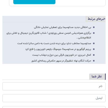
خبرهای مرتبط
بی اخلاقی جدید صداوسیما برای تعطیلی نمایش خانگی
برگزاری هم‌اندیشی انجمن صنفی وی‌اودی / شتابِ قانون‌گریزِ دیجیتال و تلاش برای
انتظام‌بخشی…
صداوسیما مخاطب ندارد برای دیده شدن دست به دامن ساترا شده است
پرچم گوگوریو در صداوسیما/ جومونگ بازهم تلویزیون را فتح کرد
کمال تبریزی: در تلویزیون فرقی بین دوغ و دوشاب نیست
حرکت لَنگان نهاد تنظیم‌گر در سپهر حکمرانی رسانه‌ای کشور
نظر شما