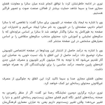
نوری در ادامه خاطرنشان کرد: با توافق انجام شده میان ساترا و معاونت فضای
مجازی صدا و سیما شاهد حمایت بیشتر از فعالان صنعت صوت و تصویر فراگیر
هستیم.
وی با اشاره به ایجاد یک صفحه در تلوبیون برای ساترا گفت: با تفاهمی که با ساترا
انجام دادیم، صفحه‌ای را در تلوبیون به نام ساترا ایجاد می‌کنیم و اختیارات این
صفحه به طورکامل به ساترا واگذار خواهد شد تا ساترا بر اساس مراوده‌ای که با
سکوهای نمایشی و آموزشی دارد محتوای منتخب سکوهای متقاضی را بر اساس
معیارهای مشخص در این صفحه منتشر کند.
وی با اشاره به درآمد حاصل از انتشار این ویدئوها در صفحه اختصاصی تلوبیونی
ساترا، توضیح داد: درآمد حاصل از این اتفاق با یک نسبت خوبی به صاحبان این
آثار تقدیم می‌شود که با توجه به ۲۵ میلیون کاربر تلوبیون و مصرف خیلی جدی
لایه‌های پایین جامعه، درآمد مناسبی را برای تولیدکنندگان آثار به همراه خواهد
داشت.
معاون فضای مجازی صدا و سیما تاکید کرد: این اتفاق به جلوگیری از مصرف
غیرقانونی محتوای رسانه‌ای نیز کمک خواهد کرد.
نوری درباره برگزاری دومین نمایشگاه رصتا ‌نیز گفت: اگر از منظر راهبردی به
صحنه رسانه‌های کشور نگاه کنیم فضای ‌مجازی زیست‌بوم رسانه‌ای کشور و دنیا را
تغییر می‌دهد؛ وقتی تغییر زیست‌بوم داریم یعنی به عبارتی معماری فرهنگی‌مان