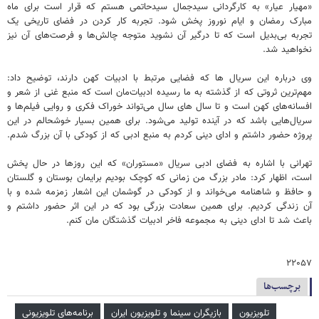
«مهیار عیار» به کارگردانی سیدجمال سیدحاتمی هستم که قرار است برای ماه
مبارک رمضان و ایام نوروز پخش شود. تجربه کار کردن در فضای تاریخی یک
تجربه بی‌بدیل است که تا درگیر آن نشوید متوجه چالش‌ها و فرصت‌های آن نیز
نخواهید شد.
وی درباره این سریال ها که فضایی مرتبط با ادبیات کهن دارند، توضیح داد:
مهم‌ترین ثروتی که از گذشته به ما رسیده ادبیات‌مان است که منبع غنی از شعر و
افسانه‌های کهن است و تا سال های سال می‌تواند خوراک فکری و روایی فیلم‌ها و
سریال‌هایی باشد که در آینده تولید می‌شود. برای همین بسیار خوشحالم در این
پروژه حضور داشتم و ادای دینی کردم به منبع ادبی که از کودکی با آن بزرگ شدم.
تهرانی با اشاره به فضای ادبی سریال «مستوران» که این روزها در حال پخش
است، اظهار کرد: مادر بزرگ من زمانی که کوچک بودیم برایمان بوستان و گلستان
و حافظ و شاهنامه می‌خواند و از کودکی در گوشمان این اشعار زمزمه شده و با
آن زندگی کردیم. برای همین سعادت بزرگی بود که در این اثر حضور داشتم و
باعث شد تا ادای دینی به مجموعه فاخر ادبیات گذشتگان مان کنم.
۲۲۰۵۷
برچسب‌ها
تلویزیون
بازیگران سینما و تلویزیون ایران
برنامه‌های تلویزیونی