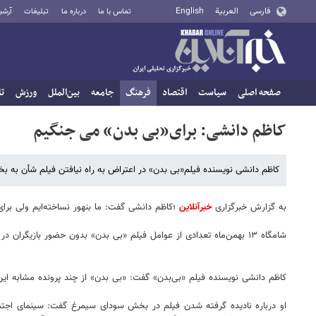
فارسی
العربية
English
تماس با ما
درباره ما
تبلیغات
آرشی
صفحه اصلی
سیاست
اقتصاد
فرهنگ
جامعه
بین‌الملل
ورزش
تا
کاظم دانشی: برای«بی بدن» می جنگیم
کاظم دانشی نویسنده فیلم«بی بدن» در اعتراض به راه نیافتن فیلم شأن به بخ
به گزارش خبرگزاری
خبرآنلاین
؛کاظم دانشی گفت: ما بنهور نساخته‌ایم ولی برای
شامگاه ۱۳ بهمن‌ماه تعدادی از عوامل فیلم «بی بدن» بدون حضور بازیگران در سالن نمایش فیلم برج میلاد مقابل خبرنگاران آمدند و پاسخگوی سوالات آنها شدند.
کاظم دانشی نویسنده فیلم «بی‌بدن» گفت: «بی‌ بدن» از چند پرونده مشابه ای
او درباره نادیده گرفته شدن فیلم در بخش سودای سیمرغ گفت: سینمای اجتما