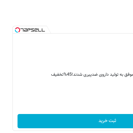
فق به تولید داروی ضدپیری شدند!45%تخفیف
ثبت خرید