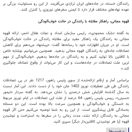
رانندگان خسته، در جاده‌های ایران تراژدی می‌آفریند. از این رو مسئولیت بزرگی بر
عهده نهادهای مختلف قرار دارد تا ایمنی سفرهای نوروزی را کنترل کنند.
قهوه مجانی،‌ راهکار مقابله با رانندگی در حالت خواب‌آلودگی
به گفته «بابک محمودی»، رئیس سازمان امداد و نجات هلال احمر، ارائه قهوه
مجانی به رانندگان یک راهکار مفید برای مقابله رانندگی در حالت خواب‌آلودگی
است. او در جریان اظهارات خود با رسانه‌ها گفت: «پیشنهاد می‌دهم برای کاهش
تصادفات جاده‌ای به رانندگان قهوه مجانی بدهید. همچنین می‌توانیم نوشابه خاص
با کافئین بالا تولید کنیم و به رانندگان در جاده‌ها بدهیم. خواب‌آلودگی از مهم
ترین علت تصادفات در جاده‌هاست و این کار می‌تواند از وقوع تصادف جلوگیری
کند.»
براساس آمار و ارقام ارائه‌شده از سوی پلیس راهور،‌ 1217 نفر در پی تصادفات
رانندگی طی طی تعطیلات نوروز 1402 جان خود را از دست دادند. این آمار نسبت
به سال گذشته افزایش شش درصدی را نشان می‌دهد. به گفته سردار «تیمور
حسینی»، رییس پلیس راهور، 64 درصد از علت این تصادفات در ایام نوروز مربوط
به خستگی و خواب‌آلودگی و همچنین سرعت بالا بوده است. این دو مسئله
به‌سادگی قابل پیشگیری است. از این رو به شما توصیه می‌کنیم حتی اگر قهوه
مجانی به رانندگان ارائه نشد، مدت زمانی را در سفرها به استراحت و نوشیدن
قهوه (یا هر نوشیدنی کافئین‌دار دیگر) سپری کنید.
برچسب‌ها