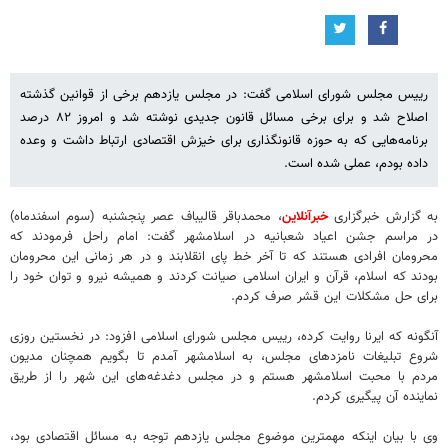
رییس مجلس شورای اسلامی گفت: در مجلس یازدهم برخی از قوانین گذشته
اصلاح شد و برای برخی مسائل قانون جدیدی نوشته شد و امروز ۸۲ درصد
برنامه‌هایی که به حوزه قانونگذاری برای خیزش اقتصادی ارتباط داشت و وعده
داده بودم، عملی شده است.
به گزارش خبرگزاری
خبرآنلاین
، محمدباقر قالیباف عصر پنجشنبه (سوم اسفندماه)
در مراسم جشن اعیاد شعبانیه در اسلامشهر گفت: امام راحل فرمودند که
محرومان افرادی هستند که تا آخر خط پای انقلابند و در هر زمانی این محرومان
بودند که اسلام، قرآن و ایران اسلامی صیانت کردند و همیشه نیرو و توان خود را
برای حل مشکلات این قشر صرف کردم.
آنگونه که ایرنا روایت کرده، رییس مجلس شورای اسلامی افزود: در نخستین روزی
شروع تبلیغات نامزدهای مجلس، به اسلامشهر آمدم تا بگویم همچنان مدیون
مردم با محبت اسلامشهر هستم و در مجلس دغدغه‌های این شهر را از طریق
نماینده آن پیگیری کردم.
وی با بیان اینکه مهمترین موضوع مجلس یازدهم توجه به مسائل اقتصادی بود،