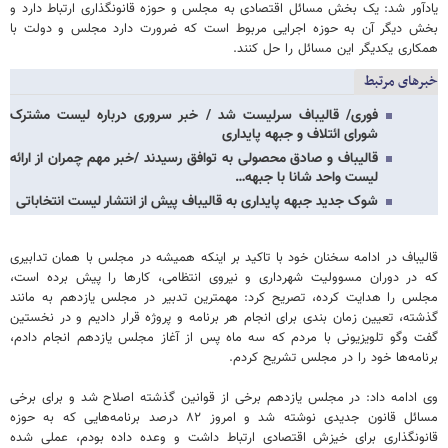
یادآور شد: یک بخش مسائل اقتصادی به مجلس و حوزه قانونگذاری ارتباط دارد و
بخش دیگر آن به حوزه اجرایی مربوط است که ضرورت دارد مجلس و دولت با
همکاری یکدیگر این مسائل را حل کنند.
خبرهای مرتبط
فوری/ قالیباف سرلیست شد / خبر سروری درباره لیست مشترک
شورای ائتلاف و جبهه پایداری
قالیباف و صادق محصولی به توافق رسیدند /خبر مهم چمران از ارائه
لیست واحد شانا با جبهه…
شوک جدید جبهه پایداری به قالیباف پیش از انتشار لیست انتخاباتی
قالیباف در ادامه سخنان خود با تاکید بر اینکه همیشه در مجلس با همان تدابیری
که در دوران مسوولیت شهرداری و نیروی انتظامی، کارها را پیش برده است،
مجلس را هدایت کرده، تصریح کرد: مهمترین تدبیر در مجلس یازدهم به مانند
گذشته، تعیین زمان بندی برای انجام هر برنامه و پروژه قرار دادیم و در نخستین
گفت وگو تلویزیونی با مردم که سه ماه پس از آغاز مجلس یازدهم انجام دادم،
برنامه‌ها خود را در مجلس تشریح کردم.
وی ادامه داد: در مجلس یازدهم برخی از قوانین گذشته اصلاح شد و برای برخی
مسائل قانون جدیدی نوشته شد و امروز ۸۲ درصد برنامه‌هایی که به حوزه
قانونگذاری برای خیزش اقتصادی ارتباط داشت و وعده داده بودم، عملی شده