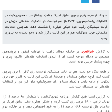
«دونالد ترامپ» رئیس‌جمهور سابق آمریکا و نامزد پیشتاز حزب جمهوری‌خواه در
انتخابات ریاست‌جمهوری ۲۰۲۴ باز هم توانست در انتخابات مقدماتی حزبش در
ایالت میشیگان رقیب خود «نیکی هیلی» را شکست دهد. هم‌چنین انتخابات
مقدماتی حزب دموکرات هم در این ایالت برگزار شد و «جو بایدن» به پیروزی
رسید.
به گزارش
خبرآنلاین
، در حالیکه دونالد ترامپ با اتهامات کیفری و پرونده‌های
متعددی در دادگاه مواجه است، اما از ابتدای انتخابات مقدماتی تاکنون پیروز و
چهره پیشتاز حزبش بوده است.
از طرف دیگر، جو بایدن هم در ایالت میشیگان توانست رای کافی را برای پیروزی
کسب کند، گرچه جوامع مسلمان و عرب‌تبار آمریکایی این ایالت به کارزار خود برای
بایکوت او ادامه دادند و تعداد بسیاری رای «هیچکدام» برای این دور از انتخابات
مقدماتی در میشیگان ثبت شد.
به گزارش ایسنا طبق گزارش روزنامه نیویورک‌تایمز، با شمارش ۶۸ درصد از آرا،
دونالد ترامپ ۶۸.۲ درصد رای کسب کرده و «نیکی هیلی» سفیر سابق آمریکا در
سازمان ملل توانسته ۲۶.۶ درصد آرا را به خود اختصاص دهد و در جایگاه دوم
قرار بگیرد.