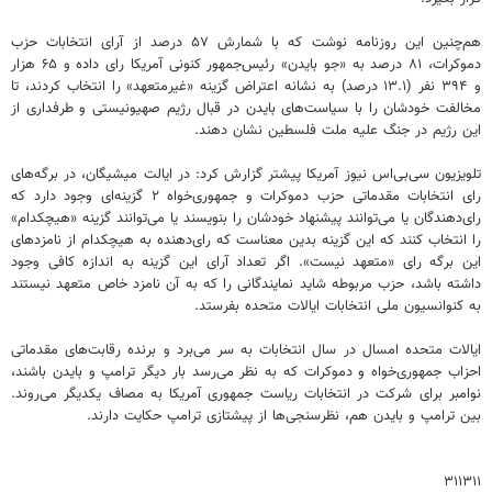
هم‌چنین این روزنامه نوشت که با شمارش ۵۷ درصد از آرای انتخابات حزب
دموکرات، ۸۱ درصد به «جو بایدن» رئیس‌جمهور کنونی آمریکا رای داده و ۶۵ هزار
و ۳۹۴ نفر (۱۳.۱ درصد) به نشانه اعتراض گزینه «غیرمتعهد» را انتخاب کردند، تا
مخالفت خودشان را با سیاست‌های بایدن در قبال رژیم صهیونیستی و طرفداری از
این رژیم در جنگ علیه ملت فلسطین نشان دهند.
تلویزیون سی‌بی‌اس نیوز آمریکا پیشتر گزارش کرد: در ایالت میشیگان، در برگه‌های
رای انتخابات مقدماتی حزب دموکرات و جمهوری‌خواه ۲ گزینه‌ای وجود دارد که
رای‌دهندگان یا می‌توانند پیشنهاد خودشان را بنویسند یا می‌توانند گزینه «هیچکدام»
را انتخاب کنند که این گزینه بدین معناست که رای‌دهنده به هیچکدام از نامزدهای
این برگه رای «متعهد نیست». اگر تعداد آرای این گزینه به اندازه کافی وجود
داشته باشد، حزب مربوطه شاید نمایندگانی را که به آن نامزد خاص متعهد نیستند
به کنوانسیون ملی انتخابات ایالات متحده بفرستد.
ایالات متحده امسال در سال انتخابات به سر می‌برد و برنده رقابت‌های مقدماتی
احزاب جمهوری‌خواه و دموکرات که به نظر می‌رسد بار دیگر ترامپ و بایدن باشند،
نوامبر برای شرکت در انتخابات ریاست جمهوری آمریکا به مصاف یکدیگر می‌روند.
بین ترامپ و بایدن هم، نظرسنجی‌ها از پیشتازی ترامپ حکایت دارند.
۳۱۱۳۱۱