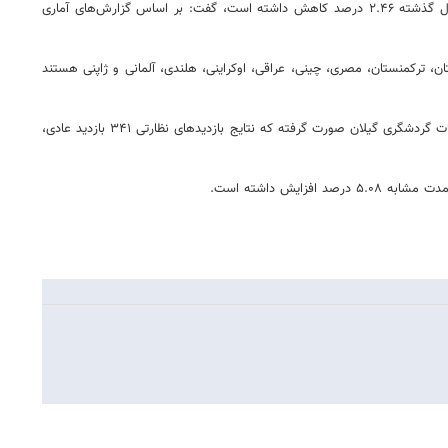
مدیرکل میراث فرهنگی گیلان با بیان اینکه ۱۱ میلیون و ۵۴ هزار و ۳۹۷ نفر شب در مراکز اقامتی ثابت و سیار استان اقامت کردند که نسبت به مدت مشابه سال گذشته ۲.۴۶ درصد کاهش داشته است، گفت: بر اساس گزارش‌های آماری
فغانستان، ترکمنستان، مصری، چینی، عراقی، اوکراینی، هلندی، آلمانی و ژاپنی هستند
وی با اشاره به اینکه اماکن گردشگری و اقامتی تحت رصد و نظارت بازرسین قرار دارند، تصریح کرد: از ابتدای طرح نوروزی تاکنون ۵۵۴ مورد بازدید نظارتی از تأسیسات گردشگری گیلان صورت گرفته که نتایج بازدیدهای نظارتی ۳۴۱ بازدید عادی،