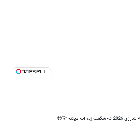
فت زده ات میکنه 💡😍