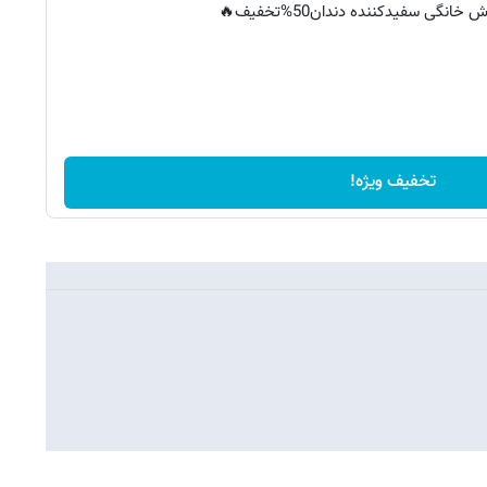
خانگی سفیدکننده دندان50%تخفیف🔥
تخفیف ویژه!