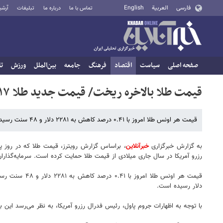
فارسی
العربية
English
تماس با ما
درباره ما
تبلیغات
آرشی
صفحه اصلی
سیاست
اقتصاد
فرهنگ
جامعه
بین‌الملل
ورزش
تا
قیمت طلا بالاخره ریخت/ قیمت جدید طلا ۱۷ فروردین ۱۴۰۳
قیمت هر اونس طلا امروز با ۰.۴۱ درصد کاهش به ۲۲۸۱ دلار و ۴۸ سنت رسید.
به گزارش خبرگزاری
خبرآنلاین
، براساس گزارش رویترز، قیمت طلا که در روز پ
رزرو آمریکا در سال جاری میلادی از قیمت طلا حمایت کرده است. سرمایه‌گ
دلار رسیده است.
با توجه به اظهارات جروم پاول، رئیس فدرال رزرو آمریکا، به نظر می‌رسد این بانک آماده پای