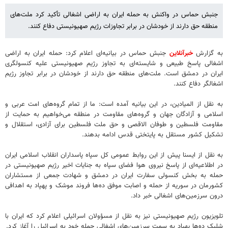
جنبش حماس در واکنش به حمله ایران به اراضی اشغالی تأکید کرد ملت‌های
منطقه حق دارند از خودشان در برابر تجاوزات رژیم صهیونیستی دفاع کنند.
به گزارش
خبرآنلاین
جنبش حماس در بیانیه‌ای اعلام کرد: حمله ایران به اراضی
اشغالی پاسخ طبیعی و شایسته‌ای به تجاوز رژیم صهیونیستی علیه کنسولگری
ایران در دمشق است. ملت‌های منطقه حق دارند از خودشان در برابر تجاوز رژیم
اشغالگر دفاع کنند.
به نقل از المیادین، در این بیانیه آمده است: ما از تمام گروه‌های امت عربی و
اسلامی و آزادگان جهان و گروه‌های مقاومت در منطقه می‌خواهیم به حمایت از
مقاومت فلسطین و طوفان الاقصی و حق ملت فلسطین برای آزادی، استقلال و
تشکیل کشور مستقل به پایتختی قدس ادامه بدهند.
به نقل از ایسنا پیش از این روابط عمومی کل سپاه پاسداران انقلاب اسلامی ایران
در اطلاعیه‌ای از پاسخ نیروی هوا فضای سپاه به جنایات اخیر رژیم صهیونیستی در
حمله به بخش کنسولی سفارت ایران در دمشق و شهادت جمعی از مستشاران
کشورمان در سوریه از حمله و اصابت موفق ده‌ها فروند موشک و پهپاد به اهدافی
درون سرزمین‌های اشغالی خبر داد.
تلویزیون رژیم صهیونیستی نیز به نقل از مسؤولان اسرائیلی اعلام کرد که ایران با
شلیک ده‌ها پهپاد به سمت سرزمین‌های اشغالی حمله خود به اسرائیل را آغاز کرد.