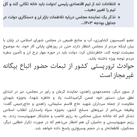
انتقادات تند از تیم اقتصادی رئیسی /دولت باید خانه تکانی کند و کل
تیم را تغییر دهید…
تذکر یک نماینده مجلس درباره تلاطمات بازار ارز و دستکاری دولت در
جداول بودجه ۱۴۰۳…
عضو کمیسیون کشاورزی، آب و منابع طبیعی در مجلس شورای اسلامی در پایان با
بیان اینکه مردم از مجلس انتظار دارند حتی در روزهای پایانی کار خود، به موضوع
معیشت توجه کند، خاطرنشان کرد: دولت باید در حوزه مهار نرخ ارز و تأمین سفره
مردم توجه ویژه داشته باشد.
حوادث تروریستی کشور از تبعات حضور اتباع بیگانه
غیرمجاز است
از سوی دیگر، محمدمهدی زاهدی، نماینده کرمان و راور در مجلس، نیز در ابتدای
نطق میان دستور خود ضمن گرامیداشت یاد و خاطره شهدا، به‌ویژه شهدای
مقاومت از جمله سرداران شهید حاج قاسم سلیمانی، زاهدی و حاج‌رحیمی گفت:
وظیفه می‌دانم از نیروهای مسلح کشور، به‌ویژه سپاه پاسداران انقلاب اسلامی
تشکر کنم که جانانه سیلی محکمی به رژیم غاصب و جنایتکار صهیونیست زدند. به
رژیم صهیونیستی و حامیان آن هم اخطار می‌دهم که در صورت تکرار خطایی دیگر،
محکم‌تر، قاطعانه‌تر و در حجم وسیع‌تری پاسخ داده خواهد شد.