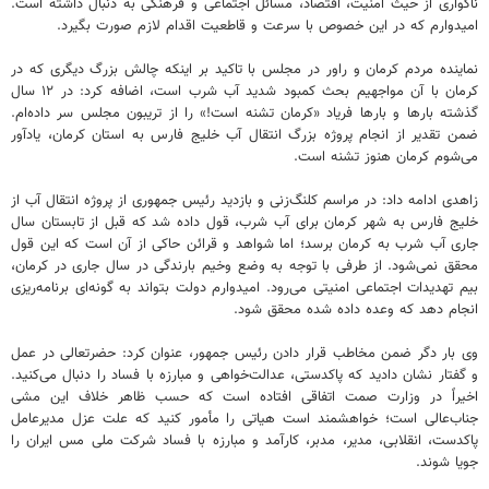
ناگواری از حیث امنیت، اقتصاد، مسائل اجتماعی و فرهنگی به دنبال داشته است.
امیدوارم که در این خصوص با سرعت و قاطعیت اقدام لازم صورت بگیرد.
نماینده مردم کرمان و راور در مجلس با تاکید بر اینکه چالش بزرگ دیگری که در
کرمان با آن مواجهیم بحث کمبود شدید آب شرب است، اضافه کرد: در ۱۲ سال
گذشته بارها و بارها فریاد «کرمان تشنه است!» را از تریبون مجلس سر داده‌ام.
ضمن تقدیر از انجام پروژه بزرگ انتقال آب خلیج فارس به استان کرمان، یادآور
می‌شوم کرمان هنوز تشنه است.
زاهدی ادامه داد: در مراسم کلنگ‌زنی و بازدید رئیس جمهوری از پروژه انتقال آب از
خلیج فارس به شهر کرمان برای آب شرب، قول داده شد که قبل از تابستان سال
جاری آب شرب به کرمان برسد؛ اما شواهد و قرائن حاکی از آن است که این قول
محقق نمی‌شود. از طرفی با توجه به وضع وخیم بارندگی در سال جاری در کرمان،
بیم تهدیدات اجتماعی امنیتی می‌رود. امیدوارم دولت بتواند به گونه‌ای برنامه‌ریزی
انجام دهد که وعده داده شده محقق شود.
وی بار دگر ضمن مخاطب قرار دادن رئیس جمهور، عنوان کرد: حضرتعالی در عمل
و گفتار نشان دادید که پاکدستی، عدالت‌خواهی و مبارزه با فساد را دنبال می‌کنید.
اخیراً در وزارت صمت اتفاقی افتاده است که حسب ظاهر خلاف این مشی
جناب‌عالی است؛ خواهشمند است هیاتی را مأمور کنید که علت عزل مدیرعامل
پاکدست، انقلابی، مدیر، مدبر، کارآمد و مبارزه با فساد شرکت ملی مس ایران را
جویا شوند.