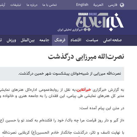
فارسی
العربية
English
تماس با ما
درباره ما
تبلیغات
آرشی
صفحه اصلی
سیاست
اقتصاد
فرهنگ
جامعه
بین‌الملل
ورزش
تا
نصرت‌الله میرزایی درگذشت
نصرت‌الله میرزایی از شبیه‌خوانان پیشکسوت شهر خمین درگذشت.
به گزارش خبرگزاری
خبرآنلاین
،به نقل از روابط‌عمومی اداره‌کل هنرهای نما
مدیر کل هنرهای نمایشی طی پیامی، این فقدان را به جامعه هنری و خانواده
در متن این پیام آمده است:
«از گیر و دار روز قیامت مرا چه باک/ خود را فکنده‌ام به کمند تو یا حسین (ع)
با نهایت تاسف و تاثر، درگذشت جانگداز خادم الحسین(ع) کربلایی نصرت‌الل