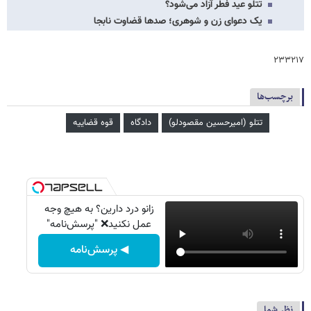
تتلو عید فطر آزاد می‌شود؟
یک دعوای زن و شوهری؛ صدها قضاوت نابجا
۲۳۳۲۱۷
برچسب‌ها
تتلو (امیرحسین مقصودلو)
دادگاه
قوه قضاییه
زانو درد دارین؟ به هیچ وجه
عمل نکنید❌ "پرسش‌نامه"
◀ پرسش‌نامه
نظر شما