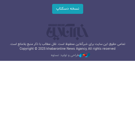
نسخه دسکتاپ
تمامی حقوق این سایت برای خبرآنلاین محفوظ است. نقل مطالب با ذکر منبع بلامانع است.
Copyright © 2025 khabaronline News Agancy, All rights reserved
طراحی و تولید: نستوه