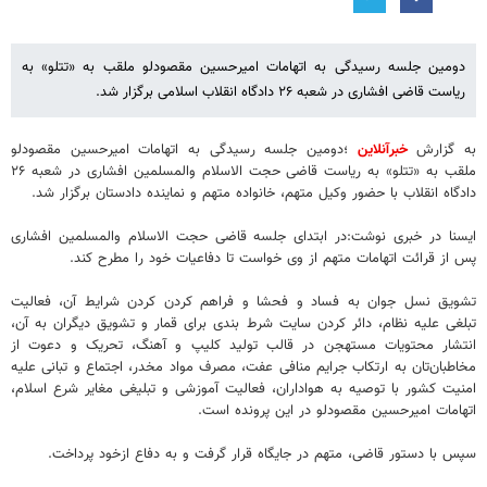
دومین جلسه رسیدگی به اتهامات امیرحسین مقصودلو ملقب به «تتلو» به
ریاست قاضی افشاری در شعبه ۲۶ دادگاه انقلاب اسلامی برگزار شد.
به گزارش
خبرآنلاین
؛دومین جلسه رسیدگی به اتهامات امیرحسین مقصودلو
ملقب به «تتلو» به ریاست قاضی حجت الاسلام والمسلمین افشاری در شعبه ۲۶
دادگاه انقلاب با حضور وکیل متهم، خانواده متهم و نماینده دادستان برگزار شد.
ایسنا در خبری نوشت:در ابتدای جلسه قاضی حجت الاسلام والمسلمین افشاری
پس از قرائت اتهامات متهم از وی خواست تا دفاعیات خود را مطرح کند.
تشویق نسل جوان به فساد و فحشا و فراهم کردن کردن شرایط آن، فعالیت
تبلغی علیه نظام، دائر کردن سایت شرط بندی برای قمار و تشویق دیگران به آن،
انتشار محتویات مستهجن در قالب تولید کلیپ و آهنگ، تحریک و دعوت از
مخاطبان‌تان به ارتکاب جرایم منافی عفت، مصرف مواد مخدر، اجتماع و تبانی علیه
امنیت کشور با توصیه به هواداران، فعالیت آموزشی و تبلیغی مغایر شرع اسلام،
اتهامات امیرحسین مقصودلو در این پرونده است.
سپس با دستور قاضی، متهم در جایگاه قرار گرفت و به دفاع ازخود پرداخت.