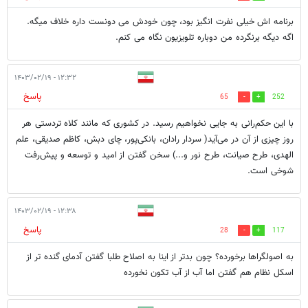
برنامه اش خیلی نفرت انگیز بود، چون خودش می دونست داره خلاف میگه.
اگه دیگه برنگرده من دوباره تلویزیون نگاه می کنم.
۱۲:۳۲ - ۱۴۰۳/۰۲/۱۹
پاسخ
65
252
با این حکم‌رانی به جایی نخواهیم رسید. در کشوری که مانند کلاه تردستی هر
روز چیزی از آن در می‌آید( سردار رادان، بانکی‌پور، چای دبش، کاظم صدیقی، علم
‌الهدی، طرح صیانت، طرح نور و...) سخن گفتن از امید و توسعه و پیش‌رفت
شوخی است.
۱۲:۳۸ - ۱۴۰۳/۰۲/۱۹
پاسخ
28
117
به اصولگراها برخورده؟ چون بدتر از اینا به اصلاح طلبا گفتن آدمای گنده تر از
اسکل نظام هم گفتن اما آب از آب تکون نخورده