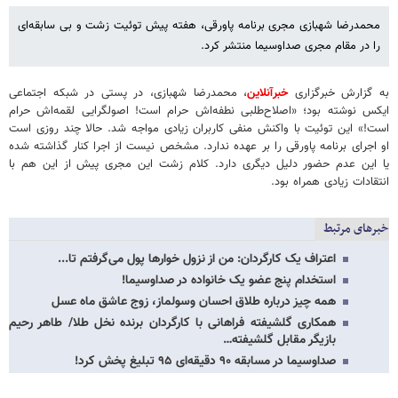
محمدرضا شهبازی مجری برنامه پاورقی، هفته پیش توئیت زشت و بی سابقه‌ای
را در مقام مجری صداوسیما منتشر کرد.
به گزارش خبرگزاری
خبرآنلاین
، محمدرضا شهبازی، در پستی در شبکه اجتماعی
ایکس نوشته بود؛ «اصلاح‌طلبی نطفه‌اش حرام است! اصولگرایی لقمه‌اش حرام
است!» این توئیت با واکنش منفی کاربران زیادی مواجه شد. حالا چند روزی است
او اجرای برنامه پاورقی را بر عهده ندارد. مشخص نیست از اجرا کنار گذاشته شده
یا این عدم حضور دلیل دیگری دارد. کلام زشت این مجری پیش از این هم با
انتقادات زیادی همراه بود.
خبرهای مرتبط
اعتراف یک کارگردان: من از نزول خوارها پول می‌گرفتم تا...
استخدام پنج عضو یک خانواده در صداوسیما!
همه چیز درباره طلاق احسان وسولماز، زوج عاشق ماه عسل
همکاری گلشیفته فراهانی با کارگردان برنده نخل طلا/ طاهر رحیم
بازیگر مقابل گلشیفته…
صداوسیما در مسابقه ۹۰ دقیقه‌ای ۹۵ تبلیغ پخش کرد!