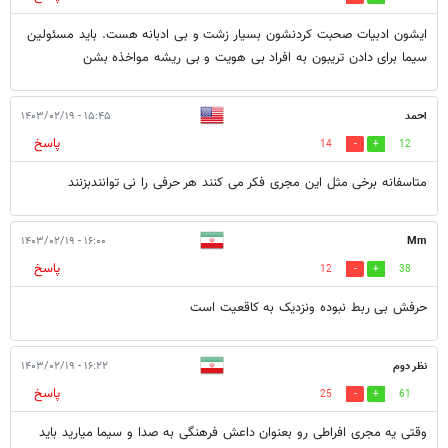
ایشون ادبیات صحبت کردنشون بسیار زشت و بی ادبانه هست. باید مسئولین
سیما برای دادن تریبون به افراد بی هویت و بی ریشه مواخذه بشن
احمد
۱۵:۴۵ - ۱۴۰۳/۰۲/۱۹
پاسخ
14
12
متاسفانه برخی مثل این مجری فکر می کنند هر حرفی را نی توانندبزنند
۱۶:۰۰ - ۱۴۰۳/۰۲/۱۹
Mm
پاسخ
12
38
حرفش بی ربط نبوده ونزدیک به کاقعیت است
نظر دوم
۱۶:۲۲ - ۱۴۰۳/۰۲/۱۹
پاسخ
25
61
وقتی یه مجری افراطی رو بعنوان داعش فرهنگی به صدا و سیما میارید باید