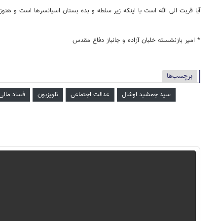
آیا قربت الی الله است یا اینکه زیر سلطه و بده بستان اسپانسرها است و هنوز
* امیر بازنشسته خلبان آزاده و جانباز دفاع مقدس
برچسب‌ها
سید جمشید اوشال
عدالت اجتماعی
تلویزیون
فساد مالی