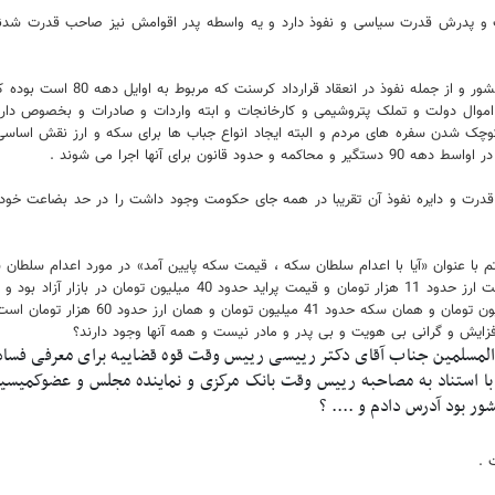
ت و پدرش قدرت سیاسی و نفوذ دارد و یه واسطه پدر اقوامش نیز صاحب قدرت شدند 
یکی از کارهای او و همپالکی های 
ال دولت و تملک پتروشیمی و کارخانجات و ابته واردات و صادرات و بخصوص دارو و
شدن سفره های مردم و البته ایجاد انواع جباب ها برای سکه و ارز نقش اساسی د
رای آنها اجرا می شوند .
قدرت و دایره نفوذ آن تقریبا در همه جای حکومت وجود داشت را در حد بضاعت خود
اد 1399 در یاداشتم با عنوان «آیا با اعدام سلطان سکه ، قیمت سکه پایین آمد» در مورد اع
تومان و پراید 70 میلیون تومان بود و ام
زایش و گرانی بی هویت و بی پدر و مادر نیست و همه آنها وجود دارند؟
عمومی حجت الاسلام و المسلمین جناب آقای دکتر رییسی رییس وقت قوه قضاییه برای مع
 .