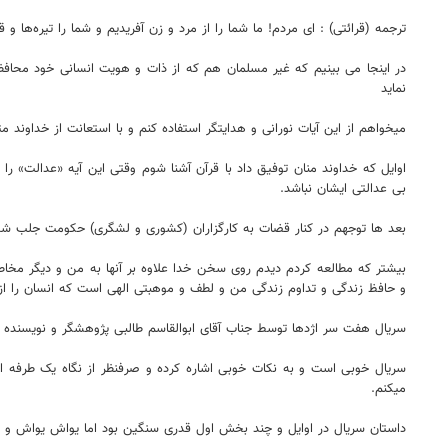
ترجمه (قرائتی) : ای مردم! ما شما را از مرد و زن آفریدیم و شما را تیره‌ها و ق
در اینجا می بینیم که غیر مسلمان هم که از ذات و هویت انسانی خود محافظت 
نماید
میخواهم از این آیات نورانی و هدایتگر استفاده کنم و با استعانت از خداون
اوایل که خداوند منان توفیق داد با قرآن آشنا شوم وقتی این آیه «عدالت» ر
بی عدالتی ایشان نباشد.
بعد ها توجهم در کنار قضات به کارگزاران (کشوری و لشگری) حکومت جلب شد 
بیشتر که مطالعه کردم دیدم روی سخن خدا علاوه بر آنها به من و دیگر مخا
و حافظ زندگی و تداوم زندگی من و لطف و موهبتی الهی است که انسان را از پل
سریال هفت سر اژدها توسط جناب آقای ابوالقاسم طالبی پژوهشگر و نویسنده 
میکنم.
داستان سریال در اوایل و چند بخش اول قدری سنگین بود اما یواش یواش و با