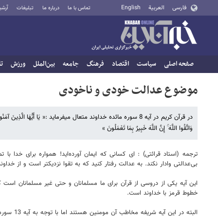
فارسی
العربية
English
تماس با ما
درباره ما
تبلیغات
آرشی
صفحه اصلی
سیاست
اقتصاد
فرهنگ
جامعه
بین‌الملل
ورزش
تا
موضوع عدالت خودی و ناخودی
در قرآن کریم در آیه 8 سوره مائده خداوند متعال میفرماید :« یَا أَیُّهَا الَّذِینَ آمَنُوا 
وَاتَّقُوا اللَّهَ ۚ إِنَّ اللَّهَ خَبِیرٌ بِمَا تَعْمَلُونَ »
ترجمه (استاد قرائتی) : ای کسانی که ایمان آورده‌اید! همواره برای خدا ب
بی‌عدالتی وادار نکند. به عدالت رفتار کنید که به تقوا نزدیکتر است و از خداون
این آیه یکی از دروسی از قرآن برای ما مسلمانان و حتی غیر مسلمانان اس
خطوط قرمز با خداوند است.
البته در این آیه شریفه مخاطب آن مومنین هستند اما با توجه به آیه 13 سوره حجرات که خداوند میفرماید : « یَا أَیُّهَا النَّاسُ إِنَّا خَلَقْنَاکُمْ مِنْ ذَکَرٍ وَأُنْثَیٰ وَجَعَلْنَاکُمْ شُعُوبًا وَقَبَائِلَ لِتَعَارَفُوا ۚ إِنَّ أَکْرَمَکُمْ عِنْدَ اللَّهِ أَتْقَاکُمْ ۚ إِنَّ اللَّهَ عَلِیمٌ خَبِیرٌ»