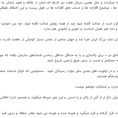
نصاف بخرج میدادند و از آیه 8 سوره مائده استفاده میکردند و مثل همین سریال هفت سر اژدها که نشان از علاق
 ، موضوع آقازاده ها و حساب های آقازاده ها در طول بیست و این اختلاف طبقاتی
 است از عدالت گفته شود باید از همه زوایای عدالت گفته شود. چه من خوشم بیای
 خدا هم همان خداست و خودی و ناخودی هم ندارد.
ان ملت بزرگ ایران اجرا شد و جهان متحیر از بخش بسیار کوچکی از عظمت قدرت سخ
ادق دو » برای پاکسازی و یا به حداقل حداقل رساندن فسادهای سازمان یافته ک
که محکمتر و شدید تر بدون هیچ ترحمی شروع شود.
صاد و در اولویت های بعدی سایر موارد رسیدگی شود . مسئولینی که انواع خدمات متع
 پاسخگو هستید.
احزاب و انتخابات خواهم نوشت.
خیلی داغ تر از آش از پاکی و پا دستی و این جور چیزها میگویند و تصمیم دارند انقل
خابات قرار گرفته و قرار میگیرد و هزینه شده و هزینه می شود چقدر شفاف و بدون قید