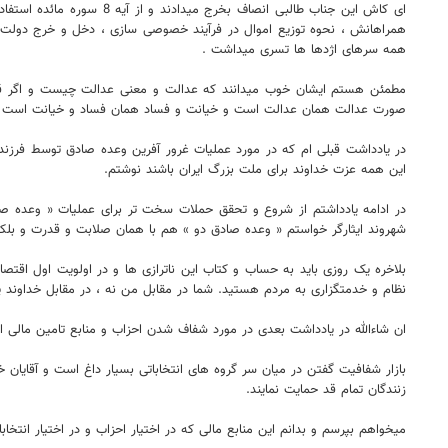
ای کاش این جناب طالبی ا
همراهانش ، نحوه توزیع اموال در فرآیند خصوصی سازی ، دخل و خرج دولت ها
همه سرهای اژدها ها تسری میداشت .
مطمئن هستم ایشان خوب میدانند که عدالت و معنی عدالت چیست و اگر قرار
صورت عدالت همان عدالت است و خیانت و فساد همان فساد و خیانت است و
در یادداشت قبلی ام که در مورد عملیات غرور آفرین وعده صادق توسط فرزند
این همه عزت خداوند برای ملت بزرگ ایران باشند نوشتم.
در ادامه یادداشتم از شروع و تحقق حملات سخت تر برای عملیات « وعده ص
شهروند ایثارگر خواستم « وعده صادق دو » هم با همان صلابت و قدرت و بل
بلاخره یک روزی باید به حساب و کتاب این ناترازی ها و در اولویت اول اقت
نظام و خدمتگزاری به مردم هستید. شما در مقابل من نه ، در مقابل خداوند
ان شاءالله در یادداشت بعدی در مورد شفاف شدن احزاب و منابع تامین مالی 
بازار شفافیت گفتن در میان سر گروه های انتخاباتی بسیار داغ است و آقایان 
زنندگان تمام قد حمایت نمایند.
میخواهم بپرسم و بدانم این منابع مالی که در اختیار احزاب و در اختیار انت