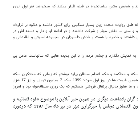
و شخض متین سلطانخواه در فیلم اقرار میکند که میخواهد نفر اول ایران
سلطانخواه در این سریال نفوذ او در ارکان کشور و از جمله نفوذ در انعقاد قرارداد کرسنت که مربوط به اوایل دهه 80 است بوده که طبق روایات متعدد زیان بسیار سنگینی برای کشور داشته و علاوه بر قرارداد
 سایر ... نقش موثر و شرکت داشتند و در ادامه او و دار و دسته اش در
اشتند و بلاخره با همت و تلاش دلسوزان در مجموعه امنیتی و اطلاعاتی و
 به نمایش بگذارد و چشم مردم را با این پدیده هایی که سالهاست عامل بی
دام سلطان سکه و محاکمه و حکم اعدام سلطان پراید نوشتم که زمانی که محتکران سکه
و ارز و پراید را گرفتند (سال 1398) قیمت سکه حدود 4 میلیون تومان و قیمت ارز حدود 11 هزار تومان و قیمت پراید حدود 40 میلیون تومان در بازار آزاد بود و همین قیمت ها در روز اول خرداد 1399 سکه 7 میلیون تومان و ارز 17 هزار
روز قیمت همان پراید حدود 300 میلیون تومان و همان سکه حدود 41 میلیون تومان و همان ارز حدود 60 هزار تومان است و ما هنوز بدنبال پرتقال فروشی هستیم که یک روزی سلطانخواه بود و امروز
رفی فساد گران یادداشت دیگری در همین خبر آنلاین با موضوع «قوه قضائیه و
مسئله رسیدگی به حساب آقازاده‌های مقیم خارج از کشور» نوشتم و با استناد به مصاحبه رییس وقت بانک مرکزی و نماینده مجلس و عضوکمیسیون اقتصادی مجلس با خبرگزاری مهر در تیر ماه سال 1397 که درمورد