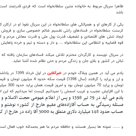
ظاهرا سریال مربوط به خانواده متین سلطانخواه است که فردی قدرتمند اس
باشد
کرسنت سلطانخواه در فسادهای رانتی تقسیم غنائم خصوصی سازی و فروش امو
ایجاد تنش های اقتصادی و تضعیف قدرت پول ملی و قدرت معاش مردم و کوچک 
قوه قضاییه و انتظامی این سلطانخواه ... و دار و دسته و تیم و خرده پاهایش در اواسط دهه 90 دستگیر و محاکمه و حدود قانون ب
در سریال نویسند و کارگردان محترم تلاش میکند فسادهای سازمان یافته که 
ثباتی در کشور و بلای جان و زندگی مردم و حتی نظام شده آشنا نماید.
یادم می آید در همین وبلاگ خودم در
خبرآنلاین
در اول خرد
با این افزایش عجیب و غریب اسمش را نمیدانیم کیست اما میدانیم که این اف
یادم می آید در 29 تیر 1398 و پس از اعلام 
حساب حدود 148 میلیارد دلاری متعلق به 5000 آقا زاده در خارج از کشور بود آدرس دادم و .... ؟
و ...... نمونه ها بسیار هستند و حافظه مردم ما هم بحمدلله خوب فعال است