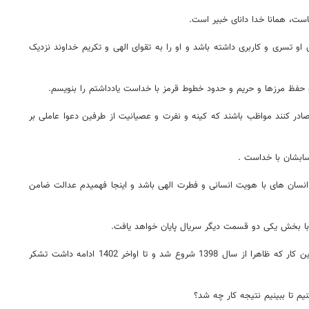
شماست، همانا خدا دانای خبیر است.
و تسری و کاربری داشته باشد و او را به تقوای الهی و تکریم خداوند نزدیک
 و حفظ مرزها و حریم و حدود خطوط قرمز با خداست یادداشتم را بنویسم.
صادر کنند مواظب باشند که کینه و نفرت و عصیانیت از طرفین دعوا عاملی بر
سابشان با خداست .
انسان های با هویت انسانی و فطرت الهی باشد و اینجا فهمیدم عدالت ضامن
با بخش یکی دو قسمت دیگر سریال پایان خواهد یافت.
سریال خوبی است و به نکات خوبی اشاره کرده و صرفنظر از نگاه یک طرفه ایشان اما حقیقتا دستشان درد نکند و از زحمات ایشان و همکاران ایشان برای تولید این کار که ظاهرا از سال 1398 شروع شد و تا اواخر 1402 ادامه داشت تشکر
م تا ببینیم نتیجه کار چه شد؟