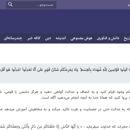
و
ریخ
دانش و فناوری
هوش مصنوعی
اندیشه
دین
کافه خبر
چندرسانه‌ای
کُونُوا قَوَّامِینَ لِلَّهِ شُهَدَاءَ بِالْقِسْطِ ۖ وَلَا یَجْرِمَنَّکُمْ شَنَآنُ قَوْمٍ عَلَیٰ أَلَّا تَعْدِلُوا ۚ اعْدِلُوا هُوَ أَقْرَب
ا تمام وجود قیام کنید و به انصاف و عدالت گواهی دهید و هرگز دشمنی با قومی، شم
د پروا کنید که همانا خدا به آنچه انجام می‌دهید آگاه است.
ت که به عدالت حتی در عصبانیت و نفرت تاکید میکند و به مخاطبش آموزش میدهد عد