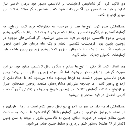
وی تاکید کرد: اگر تشخیص آزمایشات بر تالاسمی مینور بود درمان خاصی نیاز
ندارد و باید بە شخص این آگاهی دادە شود کە با شخص دیگر مبتلا بە تالاسمی
مینور ازدواج نکند.
عبدالملکی بیان کرد: زوج‌ها بعد از مراجعه به دفترخانه برای ثبت ازدواج، به
آزمایشگاه‌های غربالگری تالاسمی ارجاع داده‌ می‌شوند و تعداد انواع هموگلوبین‌های
بررسی و نوع تالاسمی موجود در فرد شناسایی می‌شود. اگر اندکس‌های موجود در
زوجین پایین بود، آزمایشات تکمیلی انجام و یک ماە درمان فقر آهن تجویز
می‌شود، اگر بعد از یک ماە همچنان میزان اندکس‌های زوجین پایین باشد، باید
آزمایشات تکمیلی ژنتیک انجام گیرد.
وی اضافە کرد: اگر یکی از زوج‌ها سالم و دیگری ناقل تالاسمی مینور بود، در این
صورت گواهی ازدواج صادر می‌شود، اما اگر هردو زوجین ناقل سالم بودند یعنی
هردو تالاسمی مینور داشتند بە آن‌ها پیشنهاد دادە می‌شود کە تا حدالامکان از
ازدواج پرهیز کنند، اما چنانچە علی‌رغم مشاورەهای متعدد زوجین همچنان اصرار
بر ازدواج داشتند، آزمایش ژنتیک در زوجین شروع و پروفایل ژنتیکی آنان آمادە و
آدرس اختلال در فرد استخراج می‌شود.
عبدالملکی ادامە داد: در صورت ازدواج دو ناقل باهم لازم است در زمان بارداری و
در هفته های اول بارداری، از جنین آزمایش DNA گرفته شود تا نسبت به سلامت
جنین مطلع شوند، در صورت ابتلای جنین به تالاسمی ماژور با توجه به سن جنین
(کمتر از ۱۶ هفته) دستور ختم بارداری و سقط جنین صادر می‌شود.