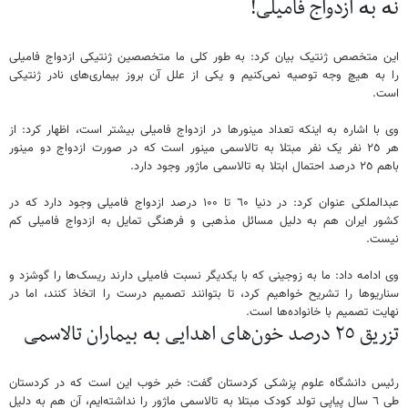
نە بە ازدواج فامیلی!
این متخصص ژنتیک بیان کرد: بە طور کلی ما متخصصین ژنتیکی ازدواج فامیلی
را بە هیچ وجە توصیە نمی‌کنیم و یکی از علل آن بروز بیماری‌های نادر ژنتیکی
است.
وی با اشارە بە اینکە تعداد مینورها در ازدواج فامیلی بیشتر است، اظهار کرد: از
هر ۲٥ نفر یک نفر مبتلا بە تالاسمی مینور است کە در صورت ازدواج دو مینور
باهم ۲٥ درصد احتمال ابتلا بە تالاسمی ماژور وجود دارد.
عبدالملکی عنوان کرد: در دنیا ٦۰ تا ۱۰۰ درصد ازدواج فامیلی وجود دارد کە در
کشور ایران هم بە دلیل مسائل مذهبی و فرهنگی تمایل بە ازدواج فامیلی کم
نیست.
وی ادامە داد: ما بە زوجینی کە با یکدیگر نسبت فامیلی دارند ریسک‌ها را گوشزد و
سناریوها را تشریح خواهیم کرد، تا بتوانند تصمیم درست را اتخاذ کنند، اما در
نهایت تصمیم با خانوادەها است.
تزریق ۲٥ درصد خون‌های اهدایی بە بیماران تالاسمی
رئیس دانشگاە علوم پزشکی کردستان گفت: خبر خوب این است کە در کردستان
طی ٦ سال پیاپی تولد کودک مبتلا بە تالاسمی ماژور را نداشتەایم، آن هم بە دلیل