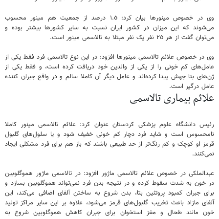
وی در خصوص مینورها بیان کرد: ۱.٥ درصد از جمعیت هم مینور محسوب
می‌شوند کە این میزان در کشور ایران نسبت بە سایر کشورها بیشتر بودە و
می‌توان گفت از هر ۲٥ نفر یک نفر مبتلا بە تالاسمی مینور است.
وی در خصوص علائم تالاسمی مینورها افزود: در این نوع تالاسمی فرد فقط یکی از
عامل‌های کم خونی را از یکی از والدین خود دریافت کرده است، و فقط یکی از
ژن‌های بتا جهش پیدا کرده‌اند و عامل دیگر آن کاملا سالم و در واقع جبران کننده
عامل درگیر است.
علائم بیماری تالاسمی
رئیس دانشگاە علوم پزشکی کردستان عنوان کرد: علائم تالاسمی مینور کاملا
نامحسوس است و شاید فرد دچار کم خونی خفیف شود و یا سلول‌های گلبول
قرمز او کوچک و کم رنگ‌تر از حد طبیعی باشند که باز هم برای فرد مشکلی ایجاد
نمی‌کنند.
عبدالملکی در خصوص علائم تالاسمی ماژور افزود: در تالاسمی ماژور هموگلوبین
در خون بە شدت سقوط کردە و در نتیجه بدن فرد نمی‌تواند هموگلوبین بسازد و
برای جبران کمبود پروتئین بتا، بدن شروع به ساختن آلفای اضافی می‌کند، این
آلفای مازاد باعث تخریب گلبول‌های قرمز می‌شود، علاوه بر این سایر مراکز تولید
خون مانند طحال و مغز استخوان برای جبران کاهش هموگلوبین شروع به