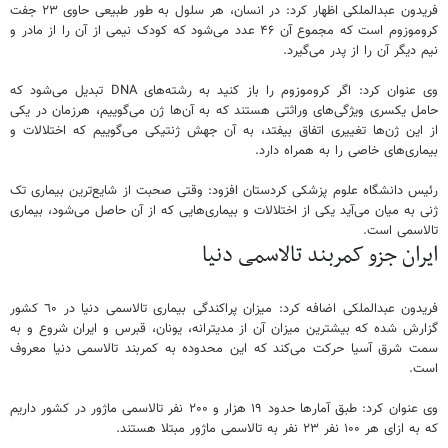
فریدون عبدالملکی اظهار کرد: در انسان، هر سلول به طور طبیعی حاوی ۲۳ جفت
کروموزوم است که مجموع آن ۴۶ عدد می‌شود کە کودک نیمی از آن را از مادر و
نیم دیگر آن را از پدر می‌گیرد.
وی عنوان کرد: اگر کروموزوم را باز کنید بە رشتەهای DNA تبدیل می‌شود کە
حامل یکسری ویژگی‌های وراثتی هستند کە بە آن‌ها ژن می‌گوییم، هرزمان در یکی
از این ژن‌ها تغییری اتفاق بیفتد، بە آن جهش ژنتیکی می‌گوییم کە اختلالات و
بیماری‌های خاصی را بە همراە دارد.
رئیس دانشگاە علوم پزشکی کردستان افزود: وقتی صحبت از شایع‌ترین بیماری تک
ژنی بە میان می‌آید یکی از اختلالات و بیماری‌هایی کە از آن حاصل می‌شود، بیماری
تالاسمی است.
ایران جزو کمربند تالاسمی دنیا
فریدون عبدالملکی اضافە کرد: میزان پراکندگی بیماری تالاسمی دنیا در ٦۰ کشور
گزارش شدە کە بیشترین میزان آن از مدیترانە، یونان، قبرس و ایران شروع و بە
سمت شرق آسیا حرکت‌ می‌کند کە این محدودە بە کمربند تالاسمی دنیا معروف
است.
وی عنوان کرد: طبق آمارها حدود ۱۹ هزار و ۲۰۰ نفر تالاسمی ماژور در کشور داریم
کە بە ازای هر ۱۰۰ نفر ۲۳ نفر بە تالاسمی ماژور مبتلا هستند.