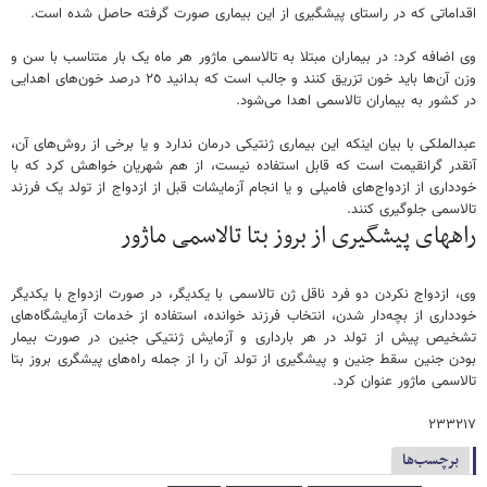
اقداماتی کە در راستای پیشگیری از این بیماری صورت گرفتە حاصل شدە است.
وی اضافە کرد: در بیماران مبتلا بە تالاسمی ماژور هر ماە یک بار متناسب با سن و
وزن آن‌ها باید خون تزریق کنند و جالب است کە بدانید ۲٥ درصد خون‌های اهدایی
در کشور بە بیماران تالاسمی اهدا می‌شود.
عبدالملکی با بیان اینکە این بیماری ژنتیکی درمان ندارد و یا برخی از روش‌های آن،
آنقدر گرانقیمت است کە قابل استفادە نیست، از هم شهریان خواهش کرد کە با
خودداری از ازدواج‌های فامیلی و یا انجام آزمایشات قبل از ازدواج از تولد یک فرزند
تالاسمی جلوگیری کنند.
راههای پیشگیری از بروز بتا تالاسمی ماژور
وی، ازدواج نکردن دو فرد ناقل ژن تالاسمی با یکدیگر، در صورت ازدواج با یکدیگر
خودداری از بچه‌دار شدن، انتخاب فرزند خوانده، استفاده از خدمات آزمایشگاه‌های
تشخیص پیش از تولد در هر بارداری و آزمایش ژنتیکی جنین در صورت بیمار
بودن جنین سقط جنین و پیشگیری از تولد آن را از جملە راەهای پیشگری بروز بتا
تالاسمی ماژور عنوان کرد.
۲۳۳۲۱۷
برچسب‌ها