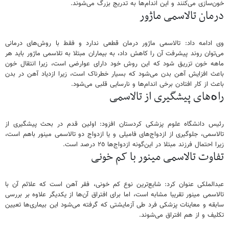
خون‌سازی می‌کنند و این اندام‌ها به تدریج بزرگ می‌شوند.
درمان تالاسمی ماژور
وی ادامە داد: تالاسمی ماژور درمان قطعی ندارد و فقط با روش‌های درمانی
می‌توان روند پیشرفت آن را کاهش داد، بە بیماران مبتلا بە تلاسمی ماژور باید هر
ماهە خون تزریق شود کە این روش خود دارای عوارضی است، زیرا انتقال خون
باعث افزایش آهن بدن می‌شود که بسیار خطرناک است، زیرا ازدیاد آهن در بدن
باعث از کار افتادن برخی اندام‌ها و نارسایی قلبی می‌شود.
راەهای پیشگیری از تالاسمی
رئیس دانشگاە علوم پزشکی کردستان افزود: اولین قدم در بحث پیشگیری از
تالاسمی، جلوگیری از ازدواج‌های فامیلی و یا ازدواج دو تالاسمی مینور باهم است،
زیرا احتمال فرزند مبتلا در این‌گونە ازدواج‌ها ۲٥ درصد است.
تفاوت تالاسمی مینور با کم خونی
عبدالملکی عنوان کرد: شایع‌ترین نوع کم خونی، فقر آهن است کە علائم آن با
تالاسمی مینور تقریبا مشابە است، اما برای افتراق آن‌ها از یکدیگر علاوە بر بررسی
سابقە و معاینات پزشکی فرد طی آزمایشتی کە گرفتە می‌شود این بیماری‌ها تعیین
تکلیف و از هم افتراق می‌شوند.