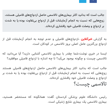
جالب است کە بدانید اکثر بیماری‌های تالاسمی حاصل ازدواج‌های فامیلی هستند،
زوج‌هایی کە نسبت بە انجام آزمایشات قبل از ازدواج بی‌تفاوت بودە یا بە شدت
بر ازدواج و وصلت فامیلی خود پافشاری کردەاند.
به گزارش
خبرآنلاین
،ازدواج‌های فامیلی و عدم توجه به انجام آزمایشات قبل از
ازدواج بزرگترین عامل اصلی بروز تالاسمی در کودکان است.
ایسنا در خبری نوشت:شما چقدر با بیماری تالاسمی آشنایی دارید؟ آیا می‌دانید کە
تالاسمی چیست و چگونە بوجود می‌آید؟ تا چە اندازە با ازدواج فامیلی موافقید؟
جالب است کە بدانید اکثر بیماری‌های تالاسمی حاصل ازدواج‌های فامیلی هستند
زوج‌هایی کە نسبت بە انجام ازمایشات قبل از ازدواج بی‌تفاوت بودە یا بە شدت بر
ازدواج و وصلت فامیلی خود پافشاری کردەاند.
تالاسمی چیست؟
رئیس دانشگاە علوم پزشکی کردستان گفت: همانگونە کە مستحضر هستید،
بیماری تالاسمی یک بیماری شایع ژنتیکی است.