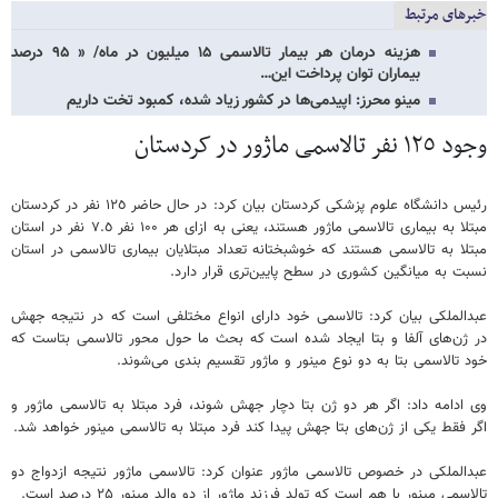
خبرهای مرتبط
هزینه درمان هر بیمار تالاسمی ۱۵ میلیون در ماه/ « ۹۵ درصد
بیماران توان پرداخت این…
مینو محرز: اپیدمی‌ها در کشور زیاد شده، کمبود تخت داریم
وجود ۱۲٥ نفر تالاسمی ماژور در کردستان
رئیس دانشگاە علوم پزشکی کردستان بیان کرد: در حال حاضر ۱۲٥ نفر در کردستان
مبتلا بە بیماری تالاسمی ماژور هستند، یعنی بە ازای هر ۱۰۰ نفر ۷.٥ نفر در استان
مبتلا بە تالاسمی هستند کە خوشبختانە تعداد مبتلایان بیماری تالاسمی در استان
نسبت بە میانگین کشوری در سطح پایین‌تری قرار دارد.
عبدالملکی بیان کرد: تالاسمی خود دارای انواع مختلفی است که در نتیجه جهش
در ژن‌های آلفا و بتا ایجاد شده است کە بحث ما حول محور تالاسمی بتاست کە
خود تالاسمی بتا به دو نوع مینور و ماژور تقسیم بندی می‌شوند.
وی ادامە داد: اگر هر دو ژن بتا دچار جهش شوند، فرد مبتلا به تالاسمی ماژور و
اگر فقط یکی از ژن‌های بتا جهش پیدا کند فرد مبتلا به تالاسمی مینور خواهد شد.
عبدالملکی در خصوص تالاسمی ماژور عنوان کرد: تالاسمی ماژور نتیجه ازدواج دو
تالاسمی مینور با هم است کە تولد فرزند ماژور از دو والد مینور ۲۵ درصد است.