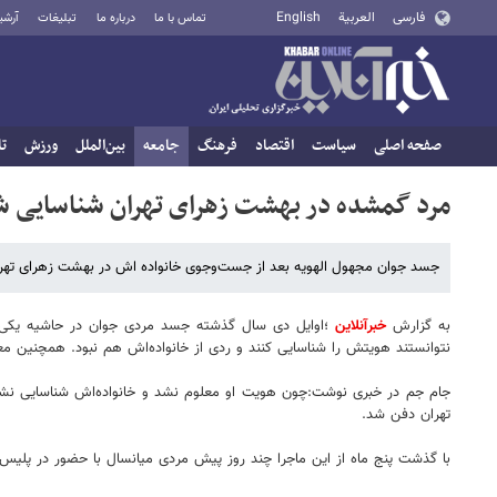
فارسی
العربية
English
تماس با ما
درباره ما
تبلیغات
آرشی
صفحه اصلی
سیاست
اقتصاد
فرهنگ
جامعه
بین‌الملل
ورزش
تا
مرد گمشده در بهشت زهرای تهران‌ شناسایی 
جسد جوان مجهول الهویه بعد از جست‌وجوی خانواده اش در بهشت زهرای تهرا
به گزارش
خبرآنلاین
؛اوایل دی سال گذشته جسد مردی جوان در حاشیه یکی ا
نتوانستند هویتش را شناسایی کنند و ردی از خانواده‌اش هم نبود. همچنین مع
جام جم در خبری نوشت:چون هویت او معلوم نشد و خانواده‌اش شناسایی نشد
تهران دفن شد.
با گذشت پنج ماه از این ماجرا چند روز پیش مردی میانسال با حضور در پلیس 