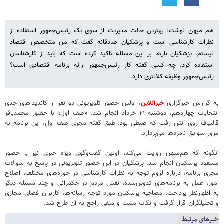
هم میهن نوشت: بهترین حالت مدیریت از سوی یک رئیس‌جمهور استفاده از
نظرات کارشناسی است و پزشکیان صادقانه گفت که من متخصص اقتصاد
نیستم. پزشکیان بارها بر این مسئله تاکید کرده است که باید از کارشناسان
استفاده کرد. چه کسی گفته کار رئیس‏‌جمهور ارائه برنامه اقتصادی است؟
رئیس‌‏جمهور وظیفه‏ کلان‏تری دارد.
به گزارش خبرگزاری
خبرآنلاین
، اولین حضور تلویزیونی دو نفر از کاندیداهای جدی
انتخابات چهاردهم، دوشنبه ۲۱ خرداد انجام شد. «صف اول» با حضور محمدباقر
قالیباف روی آنتن رفت که ضبطی بود. طبق گفته مجری صف اول، این برنامه به
مرور سوابق نامزدها می‌پردازد.
آنگونه که هم‌میهن روایت می‌کند، اولین گفت‌وگوی ویژه خبری نیز با حضور
مسعود پزشکیان انجام شد. پزشکیان در این حضور تلویزیونی در پاسخ به سوالات
مجری برنامه، درباره لزوم توجه به نظرات کارشناسی در حوزه‌های مختلف، اصلاح
امور، عمل به برنامه‌های تدوین‌شده، نقش مردم در حکمرانی و چند مسئله دیگر
به اظهارنظر پرداخت. مصاحبه پزشکیان مورد توجه رسانه‌ها، کاربران فضای مجازی
و تحلیلگران قرار گرفت و نکات مثبت و منفی راجع به آن طرح شد.
خبرهای مرتبط