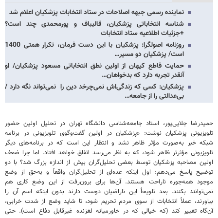
نماینده رسمی جبهه اصلاحات در ستاد انتخابات پزشکیان اعلام شد
شناسه انتخاباتی پزشکیان، قالیباف و پورمحمدی چند است؟
+جزئیات اطلاعیه ستاد انتخابات
روزنامه اصولگرا: پزشکیان با این دست فرمان، تکرار همتی 1400
است/ پزشکیان دو مسیر…
حمایت قاطع کیهان از اولین نطق انتخاباتی مسعود پزشکیان/ او
آنقدر تجربه دارد که بدخواهان…
پزشکیان: کسی که زندگی‌اش نمی‌چرخد دین را نمی‌تواند نگه دارد /
بی‌عدالتی را از جامعه…
حمیدرضا جلایی‌پور، استاد جامعه‌شناسی دانشگاه تهران در تحلیل اولین حضور
تلویزیونی پزشکیان نوشت: «پزشکیان در اولین گفت‌وگوی تلویزیونی در برنامه
شبکه خبر به‌صورت مؤثر ظاهر نشد و انتظار این است که در برنامه‌های دیگر
تلویزیونی مؤثرتر ظاهر شود، که به نظر می‌رسد اتفاق خواهد افتاد. اما چرا ضعف
اولین مصاحبه پزشکیان توسط بعضی تحلیل‌گران بیش‌ از اندازه بزرگ شد؟ با دو
توضیح پاسخ می‌دهم: اول اینکه عده‌ای از تحلیل‌گران واقعاً و به‌حق از وضع
موجود همه‌جوره ناراحت هستند. آن‌ها برای برون‌رفت از این وضع کاری هم
نمی‌توانند بکنند. بعد تلویحاً این ناراضیان دوست دارند بدون اینکه اسم آن را
بیاورند، عملاً انتخابات از سوی مردم تحریم شود، تا شاید وضع از شدت خرابی،
آن‌گاه تغییر کند (که خیالی که در خاورمیانه لغزنده غیرقابل دفاع است). حتی