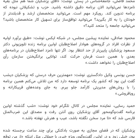
محمد فاضلی، جامعه‌شناس در پستی نوشت: «آقای پزشکیان شما هم مثل بقیه
نامزدها نمی‌توانید الان برنامه دقیق داشته باشید. حزب و تشکیلاتی نبوده که
برنامه تدوین کند. رویکرد مهم است. می‌توانید متخصصان ارشد و قدبلندتر از
خودتان را به کار بگیرید؟ می‌توانید توافق‌ساز برای تسهیل کار متخصصان باشید؟
می‌توانید جامعه را متحد کنید؟»
محمود صادقی، نماینده پیشین مجلس، در شبکه ایکس نوشت: «طبق برآورد اولیه
از نظرات افراد در گروه‌های هوادار اصلاح‌طلبان اولین برنامه زنده تلویزیونی دکتر
مسعود پزشکیان پایین‌تر از حد انتظار بود. اگر تنها نامزد اصلاح‌طلبان در برنامه‌های
بعدی با همین دست فرمان حرکت کند، توانایی برانگیختن سازمان رأی
اصلاح‌طلبان را نخواهد داشت.»
حسن یونسی وکیل دادگستری نوشت: «مهمترین حرف درستی که پزشکیان دیشب
گفت این بود که کشور یک برنامه توسعه دارد که من تلاش می‌کنم همین برنامه
را با روش‌های مدیریتی کارآمد جلو ببرم. به جای وعده‌های فریبکارانه و
رویافروشی.»
حمید رسایی، نماینده مجلس در کانال تلگرام خود نوشت: «شب گذشته اولین
برنامه گفت‌وگومحور آقای پزشکیان روی آنتن رفت و مصداق این‌ ضرب‌المثل
فارسی شد که «تا مرد سخن نگفته باشد، عیب و هنرش نهفته باشد.»
پزشکیان که در فضای مجازی به صورت بادکنکی برای چند ساعت برجسته شده
بود، خیلی زود و در اولین گفت‌وگوی ویژه خبری با جملاتی مثل اینکه «از من توقع