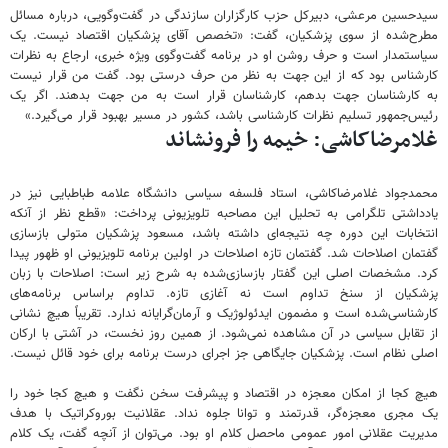
سیدحسین مرعشی، دبیرکل حزب کارگزاران سازندگی در گفت‌وگویی، درباره مسائل
مطرح‌شده از سوی پزشکیان، گفت: «تخصص آقای پزشکیان اقتصاد نیست. یک
سیاستمدار است و حرف روشن او در برنامه گفت‌وگوی ویژه خبری، ارجاع به نظرات
کارشناس بود که از این جهت به نظر من حرف درستی بود. گفت من قرار نیست
به کارشناسان جهت بدهم، کارشناسان قرار است به من جهت بدهند. اگر یک
رئیس‌جمهور تسلیم نظرات کارشناسی باشد، کشور در مسیر بهبود قرار می‌گیرد.»
غلامرضاکاشی: خیمه را فرونشاند
محمدجواد غلامرضاکاشی، استاد فلسفه سیاسی دانشگاه علامه طباطبایی نیز در
یادداشتی تلگرامی به تحلیل این مصاحبه تلویزیونی پرداخت: «قطع نظر از آنکه
انتخابات این دوره چه نتیجه‌ای داشته باشد، مسعود پزشکیان متولی بازسازی
گفتمان اصلاحات شد. گفتمان تازه اصلاحات در اولین برنامه تلویزیونی او ظهور پیدا
کرد. مشخصات اصلی این گفتار بازسازی‌شده به شرح زیر است: اصلاحات با زبان
پزشکیان از سنخ تداوم است نه آغازی تازه. تداوم براساس برنامه‌های
کارشناسی‌شده است و مضمون ایدئولوژیک و آرمان‌گرایانه ندارد. تقریباً هیچ نشانی
از تقابل سیاسی در آن مشاهده نمی‌شود. از همین روز نخست، در آشتی با ارکان
اصلی نظام است. پزشکیان جایگاهی جز اجرای درست برنامه برای خود قائل نیست.
هیچ کجا از امکان معجزه در اقتصاد و پیشرفت سخن نگفت و هیچ کجا خود را
یک مجری معجزه‌گر، قدرتمند و توانا جلوه نداد. عقلانیت بوروکراتیک با هدف
مدیریت عقلانی امور عمومی ماحصل کلام او بود. می‌توان از آنچه گفت، یک کلام