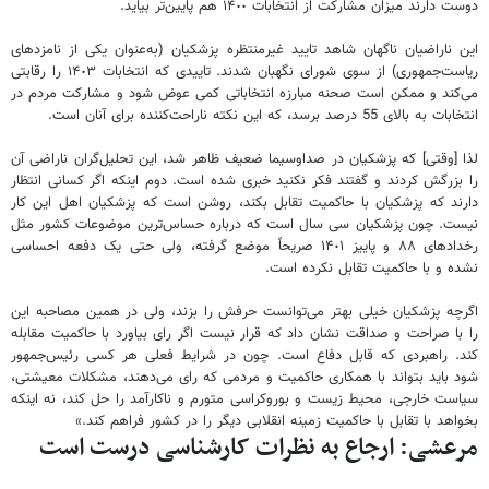
دوست دارند میزان مشارکت از انتخابات ١۴٠٠ هم پایین‌تر بیاید.
این ناراضیان ناگهان شاهد تایید غیرمنتظره پزشکیان (به‌عنوان یکی از نامزدهای
ریاست‌جمهوری) از سوی شورای نگهبان شدند. تاییدی که انتخابات ١۴٠٣ را رقابتی
می‌کند و ممکن است صحنه مبارزه انتخاباتی کمی عوض شود و مشارکت مردم در
انتخابات به بالای 55 درصد برسد، که این نکته ناراحت‌کننده برای آنان است.
لذا [وقتی] که پزشکیان در صداوسیما ضعیف ظاهر شد، این تحلیل‌گران ناراضی آن
را بزرگش کردند و گفتند فکر نکنید خبری شده است. دوم اینکه اگر کسانی انتظار
دارند که پزشکیان با حاکمیت تقابل بکند، روشن است که پزشکیان اهل این کار
نیست. چون پزشکیان سی سال است که درباره حساس‌ترین موضوعات کشور مثل
رخدادهای ٨٨ و پاییز ١۴٠١ صریحاً موضع گرفته، ولی حتی یک دفعه احساسی
نشده و با حاکمیت تقابل نکرده است.
اگرچه پزشکیان خیلی بهتر می‌توانست حرفش را بزند، ولی در همین مصاحبه این
را با صراحت و صداقت نشان داد که قرار نیست اگر رای بیاورد با حاکمیت مقابله
کند. راهبردی که قابل دفاع است. چون در شرایط فعلی هر کسی رئیس‌جمهور
شود باید بتواند با همکاری حاکمیت و مردمی که رای می‌دهند، مشکلات معیشتی،
سیاست خارجی، محیط زیست و بوروکراسی متورم و ناکارآمد را حل کند، نه اینکه
بخواهد با تقابل با حاکمیت زمینه انقلابی دیگر را در کشور فراهم کند.»
مرعشی: ارجاع به نظرات کارشناسی درست است