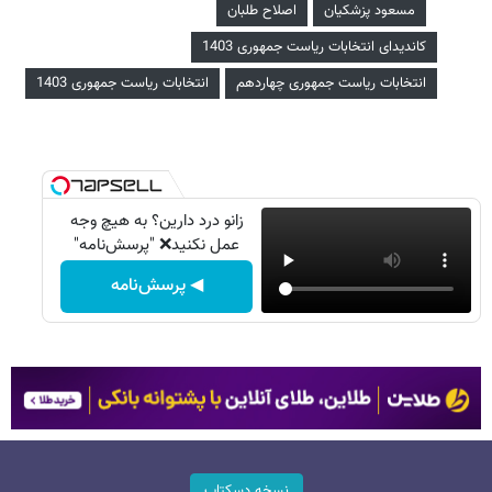
مسعود پزشکیان
اصلاح طلبان
کاندیدای انتخابات ریاست جمهوری 1403
انتخابات ریاست جمهوری چهاردهم
انتخابات ریاست جمهوری 1403
زانو درد دارین؟ به هیچ وجه
عمل نکنید❌ "پرسش‌نامه"
◀ پرسش‌نامه
نسخه دسکتاپ