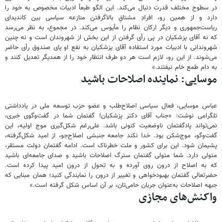
در سطوح مختلف قدرت دنبال می‌کند. این الگو طبعاً ادبیات مخصوص به خود را
دارد و از همین رو، افرادِ مشتاقِ بالاگرفتن منازعه سیاسی بین کاندیدای
ریاست‌جمهوری و دیگر ارکان نظام را مأیوس می‌کند. در مجموع، به نظر می‌رسد
که نه آقای پزشکیان در پی رأی گرفتن از این بخش از شهروندان است و نه چنین
شهروندانی با ادبیات مورد استفاده آقای پزشکیان به نفع او پای صندوق رأی حاضر
می‌شوند. از این رو، لازم است هر دو طرف انتظار خود را از همدیگر تعدیل کنند و
به دام طمع خام نیفتند.»
موسایی: نماینده اصلاحات باشید
عباس موسایی، فعال سیاسی اصلاح‌طلب و عضو حزب توسعه ملی در یادداشتی
تلگرامی نوشت: «جناب آقای دکتر پزشکیان! گفتمان شما در گفت‌وگوی خبری،
نمی‌تواند پادگفتمان ناوضعیت کنونی باشد. علی‌رغم شکل‌گیری موج اولیه، این
گفت‌وگو، موج‌شکن بود. خدا نکند جامعه جنبشی اصلاح‌جو، از امید شکل‌گرفته،
پشیمان شود. این برای کشور و ملت خطرناک است. ادامه گفتمان دولت مستقر،
متولی دارد. شما متولی گفتمان سترگ اصلاحات باشید و صدای جامعه‌ای باشید
که به اصلاح از درون روی آورده و به تحول از درون امید پیدا کرده است.
حضرتعالی گفتمان بهبودخواهی و تغییر از درون را نمایندگی کنید؛ همان مبنایی که
جبهه اصلاحات به‌عنوان جریان حامی‌تان، بر آن اساس شکل گرفته است.»
واکنش‌های مجازی