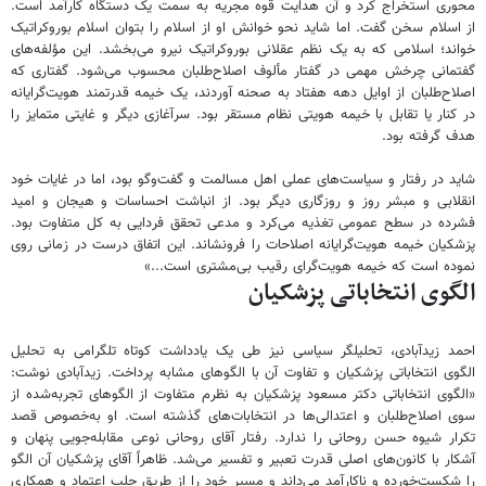
محوری استخراج کرد و آن هدایت قوه مجریه به سمت یک دستگاه کارآمد است.
از اسلام سخن گفت. اما شاید نحو خوانش او از اسلام را بتوان اسلام بوروکراتیک
خواند؛ اسلامی که به یک نظم عقلانی بوروکراتیک نیرو می‌بخشد. این مؤلفه‌های
گفتمانی چرخش مهمی در گفتار مألوف اصلاح‌طلبان محسوب می‌شود. گفتاری که
اصلاح‌طلبان از اوایل دهه هفتاد به صحنه آوردند، یک خیمه قدرتمند هویت‌گرایانه
در کنار یا تقابل با خیمه هویتی نظام مستقر بود. سرآغازی دیگر و غایتی متمایز را
هدف گرفته بود.
شاید در رفتار و سیاست‌های عملی اهل مسالمت و گفت‌وگو بود، اما در غایات خود
انقلابی و مبشر روز و روزگاری دیگر بود. از انباشت احساسات و هیجان و امید
فشرده در سطح عمومی تغذیه می‌کرد و مدعی تحقق فردایی به کل متفاوت بود.
پزشکیان خیمه هویت‌گرایانه اصلاحات را فرونشاند. این اتفاق درست در زمانی روی
نموده است که خیمه هویت‌گرای رقیب بی‌مشتری است...»
الگوی انتخاباتی پزشکیان
احمد زیدآبادی، تحلیلگر سیاسی نیز طی یک یادداشت کوتاه تلگرامی به تحلیل
الگوی انتخاباتی پزشکیان و تفاوت آن با الگوهای مشابه پرداخت. زیدآبادی نوشت:
«الگوی انتخاباتی دکتر مسعود پزشکیان به نظرم متفاوت از الگوهای تجربه‌شده از
سوی اصلاح‌طلبان و اعتدالی‌ها در انتخابات‌های گذشته است. او به‌خصوص قصد
تکرار شیوه حسن روحانی را ندارد. رفتار آقای روحانی نوعی مقابله‌جویی پنهان و
آشکار با کانون‌های اصلی قدرت تعبیر و تفسیر می‌شد. ظاهراً آقای پزشکیان آن الگو
را شکست‌خورده و ناکارآمد می‌داند و مسیر خود را از طریق جلب اعتماد و همکاری