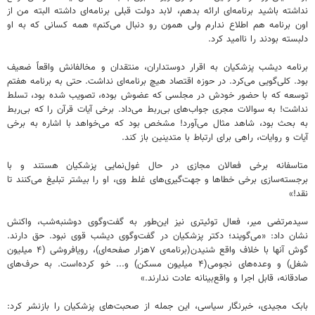
نداشته باشید برنامه‌ای ارائه بدهم، لابد دولت قبلی برنامه‌ای داشته البته من از
اون برنامه هم اطلاع ندارم ولی همون رو دنبال می‌کنم» همه کسانی که به او
دلبسته بودند را ناامید کرد.
برنامه دیشب پزشکیان به اقرار دوستداران، منتقدان و مخالفانش واقعاً ضعیف
بود. کلی‌گویی می‌کرد. در حوزه اقتصاد هیچ برنامه‌ای نداشت. حتی به برنامه هفتم
توسعه که با حضور خودش در مجلسی که عضوش بوده، تصویب شده بود، تسلط
نداشت! به سوالات مجری جواب‌های بی‌ربط می‌داد. برخی آیات قرآن را که بی‌ربط
به بحث بود، شاهد مثال می‌آورد! مشخص بود که می‌خواهد با اشاره به برخی
آیات و روایات، راهی برای ارتباط با متدینین باز کند.
متاسفانه برخی فعالان مجازی در حال غول‌نمایی پزشکیان هستند و با
برجسته‌سازی برخی خطاها و جهت‌گیری‌های غلط وی، او را بیشتر تبلیغ می‌کنند تا
نقد!»
سیدمرتضی میر، فعال توئیتری نیز این‌طور به گفت‌وگوی دوشنبه‌شب، واکنش
نشان داد: «می‌گویند؛ دکتر پزشکیان در گفت‌وگوی دیشب قوی نبود. حق دارند.
گوش آنها با خلاف واقع ‌شنیدن(برنامه‌ی ۷هزار صفحه‌ای)، رویافروشی (۴ میلیون
شغل) و وعده‌های نجومی(۴ میلیون مسکن) و... خو کرده‌است. به حرف‌های
صادقانه، قابل اجرا و واقع‌بینانه عادت ندارند.»
بابک مجیدی، خبرنگار سیاسی، این جمله از صحبت‌های پزشکیان را بازنشر کرد: