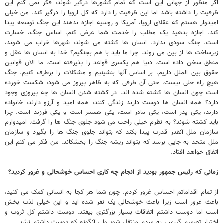
اگر منظور از جهانی این است که تمام کشورها درگیر شوند، فکر نمی کنم این
ظرفیت را داشته باشد اما این ظرفیت را دارد که کل اروپا را درگیر کند. من خیلی
امیدوار هستم که عقلای اروپا، آمریکا و روسیه اجازه ندهند این جنگ توسعه پیدا
کند. اجازه بدهید یک مطلب را خدمت شما عرض کنم. اساس جنگ، خسارت
است. جنگ سودی ندارد. انسان ها کشته می شوند، شهرها خراب می شوند،
زیرساخت ها از بین می روند. چرا ما باید با هم بجنگیم؟ خدا به انسان ها عقل و
منطق سخن داده است. دنیا هم یکسری قواعد را پذیرفته است. ما الان قوانین
حقوق بین الملل داریم. بر اساس آنها بنشینیم و مشکلات را برطرف کنیم. جنگ
هیچ راه حلی نیست. حتی آن طرفی که به ظاهر پیروز می شود، شکست خورده
است چون انسان ها کشته شده اند. در کشته شدن انسان ها چه پیروزی وجود
دارد؟ همه انسان ها دوست دارند زندگی کنند، همه امید و آرزو دارند، خانواده
دارند، یکی پدر است، یکی مادر است، یکی همسر است و یکی فرزند است. چرا
باید کشته شوند؟ به نظرم خیلی راحت می شود جلوی جنگ ها را گرفت. امیدوارم
سازمان ملل آنقدر قدرت پیدا بکند که بتواند جلوی جنگ ها را بگیرد و سازمان
ملل متحد به جایی برسد که بتواند ریشه جنگ را بخشکاند. من فکر می کنم این
اتفاق خواهد افتاد.
زمانی که رئیس جمهور بودید از انجام چه کاری احساس خوشحالی و غرور کردید؟
از تمام اقداماتم احساس غرور کردم. چون شما هر کجا به انسانی کمک می کنید،
باعث غرور است زیرا باعث خوشحالی یک نفر شده اید و این خیلی لذت بخش
است اما دوست داشتم اتفاقات بسیار بزرگتری بیفتد. دوست داشتم کل ثروت و
اختیار تصمیم گیری ، به مردم منتقل شود ولی آنگونه که دوست داشتم نشد.