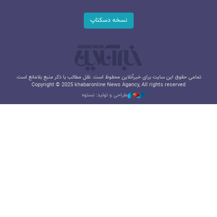
نسخه دسکتاپ
تمامی حقوق این سایت برای خبرآنلاین محفوظ است. نقل مطالب با ذکر منبع بلامانع است.
Copyright © 2025 khabaronline News Agancy, All rights reserved
طراحی و تولید: نستوه