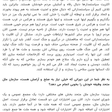
اکثریت سیاستمدارها دنبال رفاه و آسایش مردم خودشان هستند. بنابراین باید
تلاش کنیم آن سیاستمدارانی که دنبال صلح و امنیت هستند به هم پیوند بخورند
و اتحاد برقرار کنند و توطئه آن اقلیت را خنثی کنند. ما نمی توانیم یک مرز در دنیا
بگذاریم و بگوییم اینها غرب هستند و اینها شرق هستند و هرکس در غرب هست
بد است و هرکس در شرق هست خوب است. مردم اروپا هم مردم خوبی هستند.
آنها هم صلح و امنیت را دوست دارند. مشکل از ناحیه مردم نیست. همین الان
مردم اروپا با مردم سایر کشورها ارتباطات خوبی دارند. مشکل از آن اقلیت یا
سیاستمدارانی است که منافعشان در درگیری و جنگ است. آنقدر باید این را تکرار
بکنیم که آن اقلیت، از صحنه سیاسی حذف شود و فرصت پیدا نکند جنگ تولید
کند. هر کس جنگ طلب هست، روی پیشانی اش بچسبد و ملت ها او را طرد
کنند. این تنها راه است. امیدوارم روزی برسد که کارخانجات اسلحه سازی کلا
تعطیل شود و آرزو دارم یک سلاح هم خودم بسازم. سلاحی که به جای آنکه
بکشد، دوستی و محبت ایجاد کند. فکر می کنم به آن روز خواهیم رسید که تک
تک انسانها چنین سلاحی را بسازند و از آن استفاده کنند.
به نظر شما در این دورانی که خیلی نیاز به صلح و آرامش هست، سازمان ملل
متحد وظیفه خودش را بخوبی انجام می دهد؟
ببینید؛ سازمان ملل متحد بخش های مختلفی دارد؛ یک مجمع عمومی و یک
شورای امنیت دارد. الان بین اختیارات این دو قسمت تعادل برقرار نیست. اصل
سازمان ملل، مجمع عمومی است که همه ملت ها در آنجا حضور دارند. باید
اختیارات آن اضافه شود. اگر اختیارات آن اضافه شود و همه ملت ها جمع شوند،