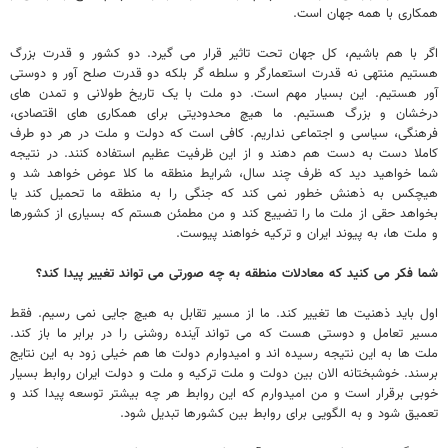
همکاری با همه جهان است.
اگر با هم باشیم، کل جهان تحت تاثیر قرار می گیرد. دو کشور و قدرت بزرگ
هستیم منتهی نه قدرت استعمارگر و سلطه گر بلکه دو قدرت صلح آور و دوستی
آور هستیم. این بسیار مهم است. دو ملت با یک تاریخ طولانی و تمدن های
درخشان و بزرگ هستیم. ما هیچ محدودیتی برای همکاری های اقتصادی،
فرهنگی، سیاسی و اجتماعی نداریم. کافی است که دولت و ملت در هر دو طرف
کاملا دست به دست هم دهند و از این ظرفیت عظیم استفاده کنند. در نتیجه
شما خواهید دید که ظرف چند سال، شرایط منطقه ما کلا عوض خواهد شد و
هیچکس به ذهنش خطور نمی کند که جنگی را به منطقه ما تحمیل کند یا
بخواهد حقی از ملت ما را تضییع کند و من مطمئن هستم که بسیاری از کشورها
و ملت ها، به پیوند ایران و ترکیه خواهند پیوست.
شما فکر می کنید که معادلات منطقه به چه صورتی می تواند تغییر پیدا کند؟
اول باید ذهنیت ها تغییر کند. ما از مسیر تقابل به هیچ جایی نمی رسیم. فقط
مسیر تعامل و دوستی هست که می تواند آینده روشنی را در برابر ما باز کند.
ملت ها به این نتیجه رسیده اند و امیدوارم دولت ها هم خیلی زود به این نتایج
برسند. خوشبختانه الان بین دولت و ملت ترکیه و ملت و دولت ایران روابط بسیار
خوبی برقرار است و من امیدوارم که این روابط هر چه بیشتر توسعه پیدا کند و
تعمیق شود و به الگویی برای روابط بین کشورها تبدیل شود.