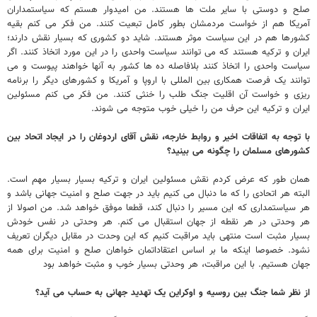
صلح و دوستی با سایر ملت ها هستند. من امیدوار هستم که سیاستمداران
آمریکا هم از خواست مردمشان بطور کامل تبعیت کنند. من فکر می کنم بقیه
کشورها هم در این سیاست موثر هستند. شاید دو کشوری که بسیار نقش دارند؛
ایران و ترکیه هستند که می توانند سیاست واحدی را در این مورد اتخاذ کنند. اگر
سیاست واحدی را اتخاذ کنند بلافاصله ده ها کشور به آنها خواهند پیوست و می
توانند یک فرصت همکاری بین المللی با اروپا و آمریکا و کشورهای دیگر را برنامه
ریزی و خواست آن اقلیت جنگ طلب را خنثی کنند. من فکر می کنم مسئولین
ایران و ترکیه این حرف من را خیلی خوب متوجه می شوند.
با توجه به اتفاقات اخیر و روابط خارجه، نقش آقای اردوغان را در ایجاد اتحاد بین
کشورهای مسلمان را چگونه می بینید؟
همان طور که عرض کردم نقش مسئولین ایران و ترکیه بسیار بسیار مهم است.
البته هر اتحادی را که ما دنبال می کنیم باید در جهت صلح و امنیت جهانی باشد و
هر سیاستمداری که این مسیر را دنبال کند، قطعا موفق خواهد شد. من اصولا از
هر وحدتی در هر نقطه از جهان استقبال می کنم. هر وحدتی در نفس خودش
بسیار مثبت است منتهی باید مراقبت کنیم که این وحدت در مقابل دیگران تعریف
نشود. خصوصا اینکه ما بر اساس اعتقاداتمان خواهان صلح و امنیت برای همه
جهان هستیم. با این مراقبت، هر وحدتی بسیار خوب و مثبت خواهد بود
از نظر شما جنگ بین روسیه و اوکراین یک تهدید جهانی به حساب می آید؟