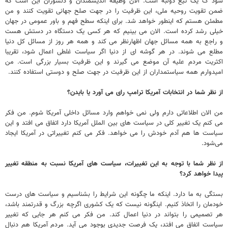
شود ک یک تیغ دولبه است. الان وظیفه اندیشمندان و دلسوزان این است که
ضمن تقویت روحیه ملی، این ظرفیت را در جهت صلح جهانی تقویت کنند و من
مطمئن هستم که اینطور خواهد شد. برای اینکه سطح فهم و باور عمومی در جهان
خیلی رشد کرده است. الان می بینیم که هر کسی یک دستگاه در دستش هست
و راجع به همه مسائل جهان اظهارنظر می کند و همه هر روز از مسائل کل دنیا
مطلع می شوند. در هر گوشه ای از دنیا اگر سیاست غلطی اعمال شود، تقریبا
اکثریت مردم علیه آن موضع می گیرند و این ظرفیت بسیار بزرگی است. من
امیدوارم همه سیاستمداران از این ظرفیت در جهت صلح و دوستی استفاده کنند.
از نظر شما در انتخابات آمریکا ترامپ رای می آورد یا بایدن؟
من الان اطلاعاتی دارم ولی نمی خواهم وارد مسائل داخلی آمریکا شوم. من فکر
می کنم یک تغییر کلی در سیاست های بین الملل آمریکا دارد اتفاق می افتد و این
سیاست ها هم آدم خودش را می خواهد. فکر می کنم تغییراتی در آمریکا ایجاد
می‌شود.
از نظر شما با توجه به این تغییرات، سیاست های آمریکا نسبت به منطقه تغییر
پیدا خواهد کرد؟
بستگی به ما دارد. اینکه ما چگونه این شرایط را بشناسیم و سیاست های درست
خودمان را اتخاذ کنیم. اینگونه نیست که یک کشوری اگرچه بزرگ و قدرتمند باشد،
هر تصمیمی را بتواند در دنیا اعمال کند. من فکر می کنم هر جایی که تغییر
سیاست اتفاق می افتد، یک فرصت جدیدی بوجود می آید. مردم آمریکا هم دنبال