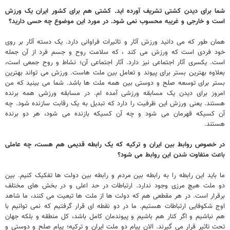
شما برای دیدن کشتی تشریف آورده اید. کشتی هم برای کشور ایران یک ورزش
است و خارجی و غریبه محسوب نمی شود. در مورد این موضوع چه حسی دارید؟
همان طور که می دانید ورزش آثار و تاثیرات فراوانی دارد. یک دسته آثار بر روی
خود فردی است که ورزش می کند ، که سلامت روح و جسم فرد از آن جمله
است. یکسری آثار اجتماعی نیز دارد. آثار اجتماعی آن؛ نشاط و روح جمعی است،
بعلاوه بهترین بستر برای پیوند و تعامل بین ملت هاست. ورزش می تواند بهترین
بستر برای توسعه صلح و دوستی بین همه ملت ها باشد. شما می بینید که من
امروز برای دیدن یک مسابقه ورزشی آمده ام. در مسابقه ورزشی همه برنده
هستند. یعنی ورزش این ظرفیت را دارد که تبدیل به یک رقابت سازنده شود. چه
آن کسیکه قهرمان می شود و چه آن کسیکه بازنده می شود، هر دو برنده
هستند.
در خصوص روابط بین ایران و ترکیه که یک رابطه قدیمی هم هست، چه عاملی
باعث متفاوت شدن این روابط می شود؟
ما باید این رابطه را به رابطه بین مردم و رابطه بین دولت ها تفکیک کنیم. بین
دو ملت هیچ مرزی وجود ندارد. ارتباطات در حد اعلی و در بخش های مختلف
برقرار است. در هر مقطعی هم که دولت ها از ملت ها تبعیت می کنند، ما شاهد
اوج شکوفایی ارتباطات هستیم. ما در دو نقطه ای قرار گرفتیم که نمی توانیم با
هم نباشیم و اگر کنار هم باشیم و پیوندمان کامل باشد، کل منطقه و بلکه جهان
تحت تاثیر قرار می گیرند. الان پیام دو ملت ایران و ترکیه؛ پیام صلح و دوستی و