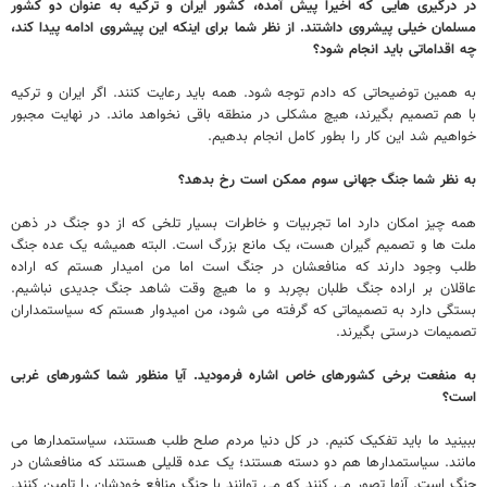
در درگیری هایی که اخیرا پیش آمده، کشور ایران و ترکیه به عنوان دو کشور
مسلمان خیلی پیشروی داشتند. از نظر شما برای اینکه این پیشروی ادامه پیدا کند،
چه اقداماتی باید انجام شود؟
به همین توضیحاتی که دادم توجه شود. همه باید رعایت کنند. اگر ایران و ترکیه
با هم تصمیم بگیرند، هیچ مشکلی در منطقه باقی نخواهد ماند. در نهایت مجبور
خواهیم شد این کار را بطور کامل انجام بدهیم.
به نظر شما جنگ جهانی سوم ممکن است رخ بدهد؟
همه چیز امکان دارد اما تجربیات و خاطرات بسیار تلخی که از دو جنگ در ذهن
ملت ها و تصمیم گیران هست، یک مانع بزرگ است. البته همیشه یک عده جنگ
طلب وجود دارند که منافعشان در جنگ است اما من امیدار هستم که اراده
عاقلان بر اراده جنگ طلبان بچربد و ما هیچ وقت شاهد جنگ جدیدی نباشیم.
بستگی دارد به تصمیماتی که گرفته می شود، من امیدوار هستم که سیاستمداران
تصمیمات درستی بگیرند.
به منفعت برخی کشورهای خاص اشاره فرمودید. آیا منظور شما کشورهای غربی
است؟
ببینید ما باید تفکیک کنیم. در کل دنیا مردم صلح طلب هستند، سیاستمدارها می
مانند. سیاستمدارها هم دو دسته هستند؛ یک عده قلیلی هستند که منافعشان در
جنگ است. آنها تصور می کنند که می توانند با جنگ منافع خودشان را تامین کنند.