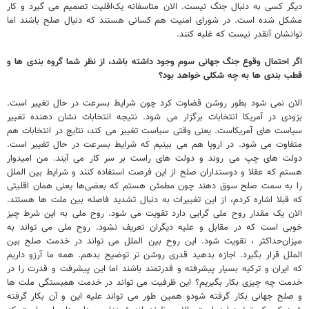
دیگر کسی به دنبال جنگ نیست. الان متاسفانه یک‌اقلیت تصمیم می گیرد و کار
مشکل شده است. در شورای امنیت هم کسانی هستند که دنبال صلح باشند اما
توانشان آنقدر نیست که غلبه کنند.
اگر احتمال وقوع جنگ جهانی سوم وجود داشته باشد، از نظر شما گروه بندی ها و
قطب بندی ها به چه شکلی خواهد بود؟
الان نمی شود بطور روشن قضاوت کرد چون شرایط بسرعت در حال تغییر است.
بزودی در آمریکا انتخابات برگزار می شود. نتیجه انتخابات نشان دهنده تغییر
سیاست های آمریکاست. یعنی وقتی سیاست تغییر می کند، نتایج در انتخابات هم
متفاوت می شود. در اروپا هم می بینیم که شرایط بسرعت در حال تغییر است.
دولت های چپ می روند و دولت های راست بر سر کار می آیند. من امیدوار
هستم که عقلا و دوستداران صلح از این فرصت استفاده کنند و شرایط بین الملل
را به سمت صلح سوق دهند چون مطمئن هستم که بعضی‌ها یعنی همان اقلیتی
که قبلا اشاره کردم، از این تغییرات به دنبال تشدید فاصله بین ملت ها هستند.
الان یک مقدار روح ملی گرایی دارد تقویت می شود. روح ملی به این شرط چیز
خوبی است که در مقابل و علیه دیگران تعریف نشود. روح ملی می تواند به
میزان‌حداکثر ، تقویت شود. این روح بین الملل می تواند در خدمت صلح بین
الملل قرار بگیرد. اجازه بدهید قدری روشن تر توضیح بدهم. همه ما آرزو داریم
که ایران و ترکیه بسیار پیشرفته و قدرتمند باشند اما این پیشرفت و قدرت را در
خدمت چه چیزی بکار بگیریم؟ این ظرفیت می تواند در خدمت همبستگی ملت ها
و صلح جهانی بکار گرفته شودو همین طور می تواند علیه این و آن بکار گرفته