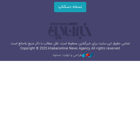
نسخه دسکتاپ
تمامی حقوق این سایت برای خبرآنلاین محفوظ است. نقل مطالب با ذکر منبع بلامانع است.
Copyright © 2025 khabaronline News Agancy, All rights reserved
طراحی و تولید: نستوه