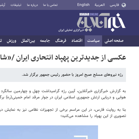
فارسی
العربية
English
تماس با ما
درباره ما
تبلیغات
آرشی
صفحه اصلی
سیاست
اقتصاد
فرهنگ
جامعه
بین‌الملل
ورزش
تا
عکسی از جدیدترین پهپاد انتحاری ایران /«شاهد ۱۳۶B» از جلوی چشم پزشکیان عبو
رژه نیروهای مسلح صبح امروز با حضور رئیس جمهور برگزار شد.
هوایی و دریایی ارتش جمهوری اسلامی ایران در جوار مرقد امام خمینی(ره) برگز
تصویری از این پهپاد را مشاهده می‌کنید؛