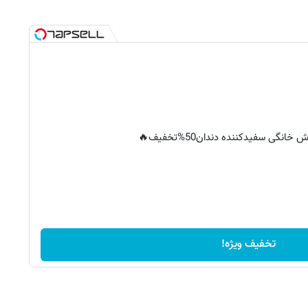
خانگی سفیدکننده دندان50%تخفیف🔥
تخفیف ویژه!