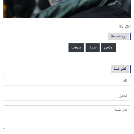
261 33
برچسب‌ها
عکس
سارق
سرقت
نظر شما