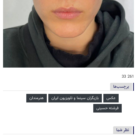
261 33
برچسب‌ها
عکس
بازیگران سینما و تلویزیون ایران
هنرمندان
فرشته حسینی
نظر شما