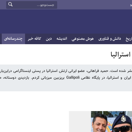
و
ریخ
دانش و فناوری
هوش مصنوعی
اندیشه
دین
کافه خبر
چندرسانه‌ای
سترالیا
در پایگاه نظامی Gallipoli بریزبین استرالیا منتشر شده است. حمید فراهانی، عضو ایرانی ارتش استرالیا در پستی اینستاگرامی درای
«افتخار بزرگی بود که از علیرضا فغانی، داور بین‌المللی و چهره افتخارآفرین ایران و استرالیا، در پایگاه نظامی Gallipoli بریزبین میزبانی کرد